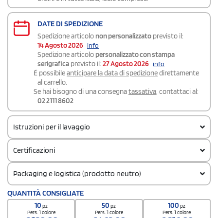
DATE DI SPEDIZIONE
Spedizione articolo
non personalizzato
previsto il:
14 Agosto 2026
info
Spedizione articolo
personalizzato con stampa
serigrafica
previsto il:
27 Agosto 2026
info
É possibile
anticipare la data di spedizione
direttamente
al carrello.
Se hai bisogno di una consegna
tassativa
, contattaci al:
02 2111 8602
Istruzioni per il lavaggio
Certificazioni
Packaging e logistica (prodotto neutro)
Codice doganale
QUANTITÀ CONSIGLIATE
61051000
10
50
100
pz
pz
pz
Quantità per confezione
Pers. 1 colore
Pers. 1 colore
Pers. 1 colore