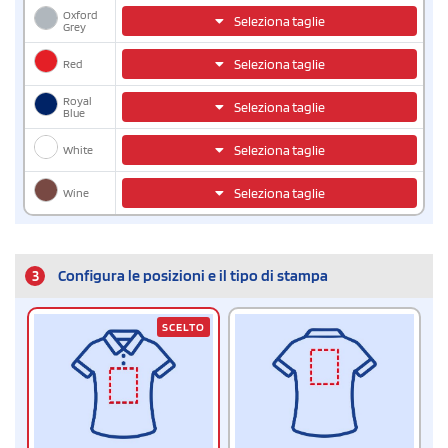
Oxford
Seleziona taglie
Grey
Red
Seleziona taglie
Royal
Seleziona taglie
Blue
White
Seleziona taglie
Wine
Seleziona taglie
3
Configura le posizioni e il tipo di stampa
SCELTO