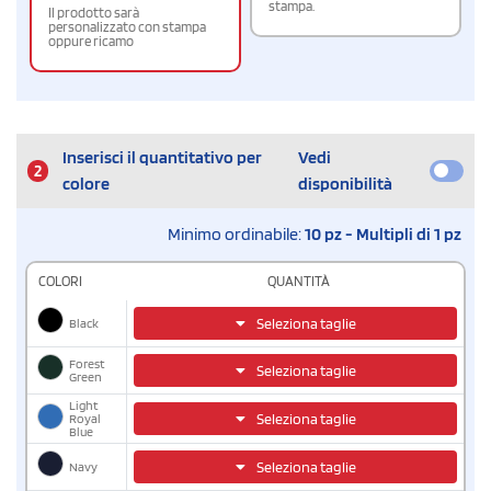
stampa.
Il prodotto sarà
personalizzato con stampa
oppure ricamo
Inserisci il quantitativo per
Vedi
2
colore
disponibilità
Minimo ordinabile:
10 pz - Multipli di 1 pz
COLORI
QUANTITÀ
Black
Seleziona taglie
Forest
Seleziona taglie
Green
Light
Seleziona taglie
Royal
Blue
Navy
Seleziona taglie