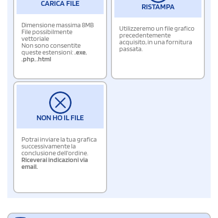
CARICA FILE
RISTAMPA
Dimensione massima 8MB
Utilizzeremo un file grafico
File possibilmente
precedentemente
vettoriale
acquisito, in una fornitura
Non sono consentite
passata.
queste estensioni:
.exe
,
.php
,
.html
NON HO IL FILE
Potrai inviare la tua grafica
successivamente la
conclusione dell'ordine.
Riceverai indicazioni via
email.