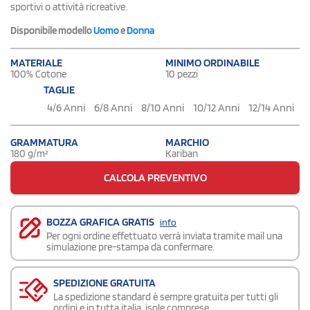
sportivi o attività ricreative.
Disponibile modello
Uomo
e
Donna
MATERIALE
MINIMO ORDINABILE
100% Cotone
10 pezzi
TAGLIE
4/6 Anni
6/8 Anni
8/10 Anni
10/12 Anni
12/14 Anni
GRAMMATURA
MARCHIO
180 g/m²
Kariban
CALCOLA PREVENTIVO
BOZZA GRAFICA GRATIS
info
Per ogni ordine effettuato verrà inviata tramite mail una
simulazione pre-stampa da confermare.
SPEDIZIONE GRATUITA
La spedizione standard è sempre gratuita per tutti gli
ordini e in tutta italia, isole comprese.