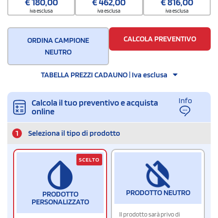
€
180,00
€
462,00
€
816,00
5
iva esclusa
iva esclusa
iva esclusa
Quantità per scatola
25
CALCOLA PREVENTIVO
ORDINA CAMPIONE
NEUTRO
TABELLA PREZZI CADAUNO | Iva esclusa
Info
Calcola il tuo preventivo e acquista
online
1
Seleziona il tipo di prodotto
SCELTO
PRODOTTO NEUTRO
PRODOTTO
PERSONALIZZATO
Il prodotto sarà privo di