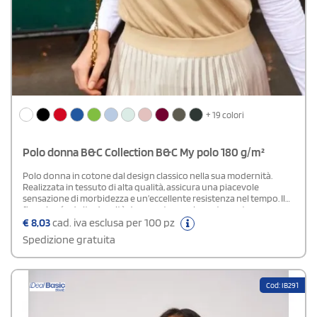
+ 19 colori
Polo donna B&C Collection B&C My polo 180 g/m²
Polo donna in cotone dal design classico nella sua modernità.
Realizzata in tessuto di alta qualità, assicura una piacevole
sensazione di morbidezza e un’eccellente resistenza nel tempo. Il
fine piqué ad alta densità dona un tocco elegante e setoso e
garantisce anche un'ottima resa per stampe e personalizzazioni. I
€
8,03
cad. iva esclusa per 100 pz
dettagli curati, come i due bottoni tono su tono e i polsini a costine
Spedizione gratuita
1x1, aggiungono un tocco di stile e definizione al capo.Disponibile
modello Uomo e Bambino
Cod: IB291