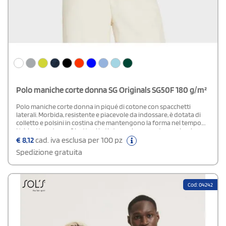
Polo maniche corte donna SG Originals SG50F 180 g/m²
Polo maniche corte donna in piqué di cotone con spacchetti
laterali. Morbida, resistente e piacevole da indossare, è dotata di
colletto e polsini in costina che mantengono la forma nel tempo.
L'abbottonatura a 2 bottoni in tinta aggiunge un tocco classico,
rendendola un capo intramontabile per ogni
€
8,12
cad. iva esclusa per 100 pz
guardaroba.Certificazioni: OEKO-TEX® standard 100 - BSCI
Spedizione gratuita
(Business Social Compliance Initiative).Disponibile versione Uomo e
Bambino
Cod: 04242