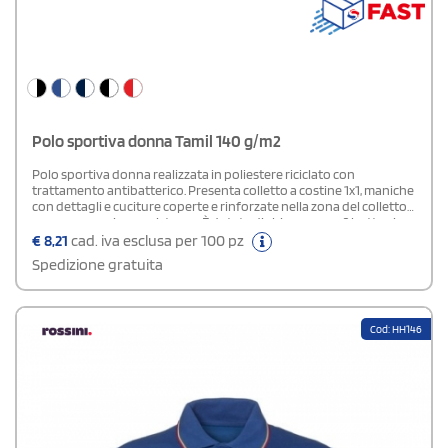
Polo sportiva donna Tamil 140 g/m2
Polo sportiva donna realizzata in poliestere riciclato con
trattamento antibatterico. Presenta colletto a costine 1x1, maniche
con dettagli e cuciture coperte e rinforzate nella zona del colletto
per una maggiore resistenza. È dotata di chiusura con 2 bottoni a
pressione, dettagli a contrasto e spalline che valorizzano il design.
€
8,21
cad. iva esclusa per 100 pz
Gli spacchetti laterali sull’orlo assicurano libertà di movimento,
Spedizione gratuita
mentre la vestibilità aderente esalta la silhouette. Completa di
etichetta rimovibile.
Cod: HH146