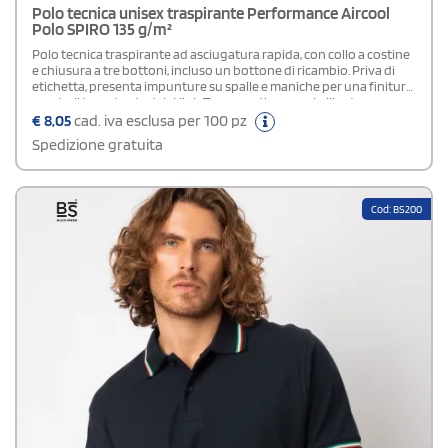
Polo tecnica unisex traspirante Performance Aircool
Polo SPIRO 135 g/m²
Polo tecnica traspirante ad asciugatura rapida, con collo a costine
e chiusura a tre bottoni, incluso un bottone di ricambio. Priva di
etichetta, presenta impunture su spalle e maniche per una finitura
curata. Il tessuto stretch High Tec garantisce una brillante
ritenzione della forma ed è ideale per la stampa con inchiostri a
€
8,05
cad. iva esclusa per 100 pz
base d’acqua.
Spedizione gratuita
Cod: BS200