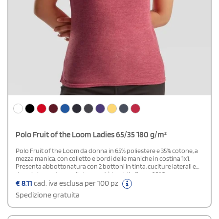
Polo Fruit of the Loom Ladies 65/35 180 g/m²
Polo Fruit of the Loom da donna in 65% poliestere e 35% cotone, a
mezza manica, con colletto e bordi delle maniche in costina 1x1.
Presenta abbottonatura con 2 bottoni in tinta, cuciture laterali e
doppie impunture sulla base, ed è lavabile fino a 60°C.
€
8,11
cad. iva esclusa per 100 pz
Spedizione gratuita