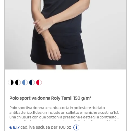
Polo sportiva donna Roly Tamil 150 g/m²
Polo sportiva donna a manica corta in poliestere riciclato
antibatterico. Il design include un colletto e maniche a costina 1x1,
una chiusura con due bottoni a pressione e dettagli a contrasto
sulle spalle che aggiungono un tocco distintivo. Con spazi ideali
per la personalizzazione, è la scelta perfetta per esibire il logo della
€
8,17
cad. iva esclusa per 100 pz