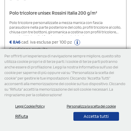
Polo tricolore unisex Rossini Italia 200 g/m²
Polo tricolore personalizzate a mezza manica con fascia
parasudore nella parte posteriore del collo, profili tricolore al collo,
chiusa con tre bottoni, giromanica a costina con profili tricolore,
spacchetti laterali al fondo con inserto tricolore.
€
8,46
cad. iva esclusa per 100 pz
Spedizione gratuita
Per offrirti un'esperienza di navigazione sempre migliore, questo sito
utilizza cookie propri e di terze parti. I cookie di terze parti potranno
anche essere di profilazione. Leggi la nostra Informativa sull’uso dei
Cod: PW440
cookie per saperne di più oppure vai su “Personalizza la scelta dei
cookie” per gestire le tue impostazioni. Cliccando "Accetta Tutti"
acconsenti alla memorizzazione dei cookie sul tuo dispositivo. Cliccando
su "Rifiuta" accetti la memorizzazione dei soli cookie necessari. La
ringraziamo per la collaborazione!
Leggi Cookie Policy
Personalizza la scelta dei cookie
Rifiuta
Accetta tutti