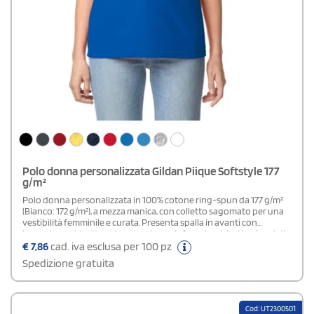
Polo donna personalizzata Gildan Piique Softstyle 177
g/m²
Polo donna personalizzata in 100% cotone ring-spun da 177 g/m²
(Bianco: 172 g/m²), a mezza manica, con colletto sagomato per una
vestibilità femminile e curata. Presenta spalla in avanti con
impunture, abbottonatura con base rinforzata e 4 bottoni perlati
in tinta; è rifinita con doppie impunture su maniche e base e
€
7,86
cad. iva esclusa per 100 pz
cuciture laterali semi sagomate. Certificata OEKO-TEX Standard
Spedizione gratuita
100.Disponibile modello Uomo
Cod: UT2300501