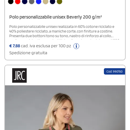
Polo personalizzabile unisex Beverly 200 g/m²
Polo personalizzabile unisex realizzata in 60% cotone riciclato e
40% poliestere riciclato, a maniche corte, con finiture a costine.
Presenta due bottoni tono su tono, nastro di rinforzo al collo,
cuciture resistenti e spacchetti laterali, con tessuto dal peso di 200
g/m². Disponibile anche in versione neutra.Disponibile modello
€
7,88
cad. iva esclusa per 100 pz
Bianco
Spedizione gratuita
Cod: 990150