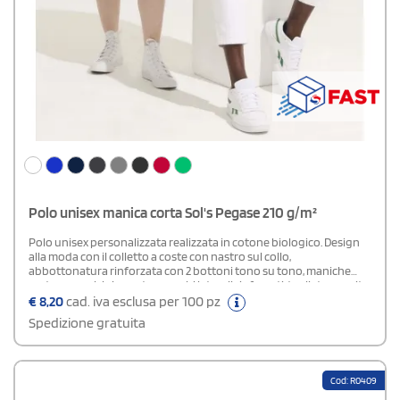
Polo unisex manica corta Sol's Pegase 210 g/m²
Polo unisex personalizzata realizzata in cotone biologico. Design
alla moda con il colletto a coste con nastro sul collo,
abbottonatura rinforzata con 2 bottoni tono su tono, maniche
corte con polsini a coste, spacchi laterali rinforzati, tagliata e cucita,
bottone di ricambio cucito sulla cucitura laterale interna. La
€
8,20
cad. iva esclusa per 100 pz
vestibilità è comoda. Nel colore Grigio Melange la combinaizone di
Spedizione gratuita
tessuti è 85% cotone biologico e 15% viscosa. Per la corrispondenza
delle taglie, puoi consultare la tabella delle taglie nella sezione
della documentazione del prodotto.Composizione: 100% cotone
biologico.Certificazione: OEKO-TEX® standard 100 - PETA -
Cod: R0409
Approved Vegan - Organic 100 Content Standard (OCS) - Organic
Blended Content Standard.