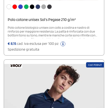
Polo cotone unisex Sol's Pegase 210 g/m²
Polo cotone biologico unisex con collo a costina e nastro di
rinforzo per maggiore resistenza. La patta è rinforzata con due
bottoni tono su tono, mentre le maniche corte sono rifinite con
bordo a costina. Gli spacchetti laterali sono rinforzati e il capo è
tagliato e cucito con attenzione ai dettagli. È incluso un bottone di
€
8,15
cad. iva esclusa per 100 pz
ricambio cucito sulla cucitura laterale interna. La vestibilità è
Spedizione gratuita
comoda, ideale per un utilizzo quotidiano.
Cod: PO8421