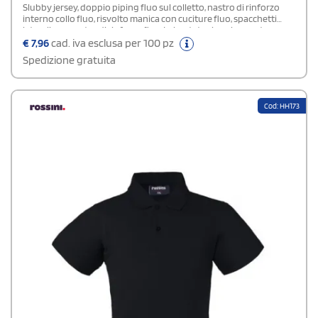
Slubby jersey, doppio piping fluo sul colletto, nastro di rinforzo
interno collo fluo, risvolto manica con cuciture fluo, spacchetti
laterali con nastro di rinforzo fluo. Imbustate singolarmente.
€
7,96
cad. iva esclusa per 100 pz
Spedizione gratuita
Cod: HH173