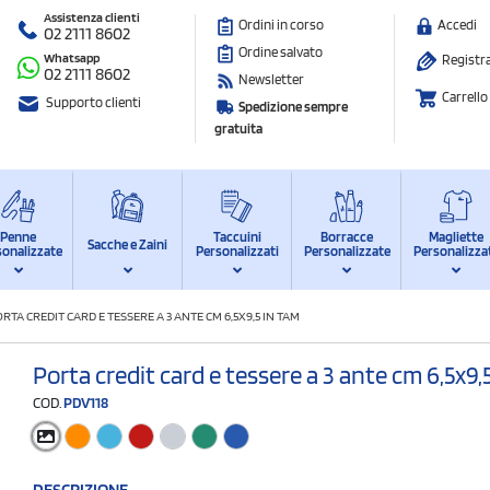
Assistenza clienti
Ordini in corso
Accedi
02 2111 8602
Ordine salvato
Whatsapp
Registra
02 2111 8602
Newsletter
Carrello
Supporto clienti
Spedizione sempre
gratuita
Penne
Taccuini
Borracce
Magliette
Sacche e Zaini
sonalizzate
Personalizzati
Personalizzate
Personalizza
RTA CREDIT CARD E TESSERE A 3 ANTE CM 6,5X9,5 IN TAM
Porta credit card e tessere a 3 ante cm 6,5x9,
COD.
PDV118
DESCRIZIONE