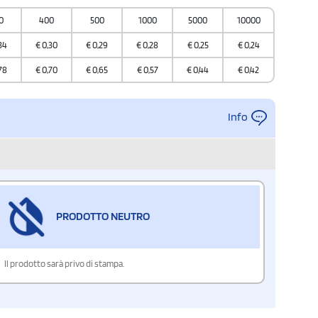
0
400
500
1000
5000
10000
34
€
0,30
€
0,29
€
0,28
€
0,25
€
0,24
78
€
0,70
€
0,65
€
0,57
€
0,44
€
0,42
Info
PRODOTTO NEUTRO
Il prodotto sarà privo di stampa.