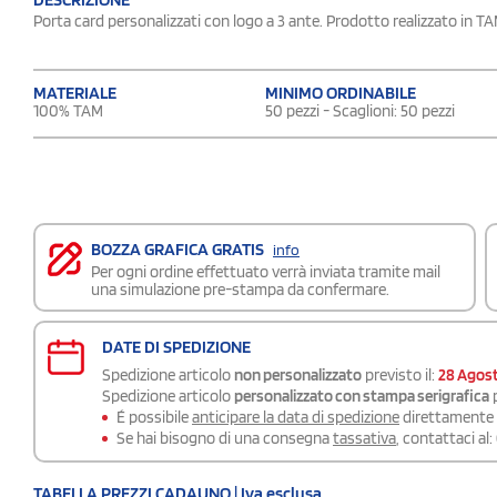
Porta card personalizzati con logo a 3 ante. Prodotto realizzato in TA
MATERIALE
MINIMO ORDINABILE
100% TAM
50 pezzi - Scaglioni: 50 pezzi
BOZZA GRAFICA GRATIS
info
Per ogni ordine effettuato verrà inviata tramite mail
una simulazione pre-stampa da confermare.
DATE DI SPEDIZIONE
Spedizione articolo
non personalizzato
previsto il:
28 Agos
Spedizione articolo
personalizzato con stampa serigrafica
p
É possibile
anticipare la data di spedizione
direttamente a
Se hai bisogno di una consegna
tassativa
, contattaci al:
TABELLA PREZZI CADAUNO | Iva esclusa