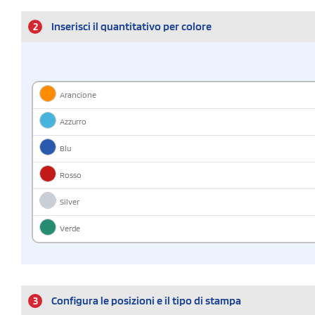
2
Inserisci il quantitativo per colore
Arancione
Azzurro
Blu
Rosso
Silver
Verde
3
Configura le posizioni e il tipo di stampa