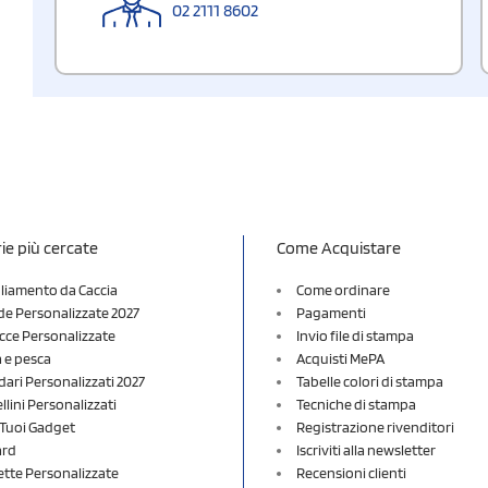
02 2111 8602
ie più cercate
Come Acquistare
liamento da Caccia
Come ordinare
e Personalizzate 2027
Pagamenti
cce Personalizzate
Invio file di stampa
a e pesca
Acquisti MePA
dari Personalizzati 2027
Tabelle colori di stampa
lini Personalizzati
Tecniche di stampa
i Tuoi Gadget
Registrazione rivenditori
ard
Iscriviti alla newsletter
ette Personalizzate
Recensioni clienti