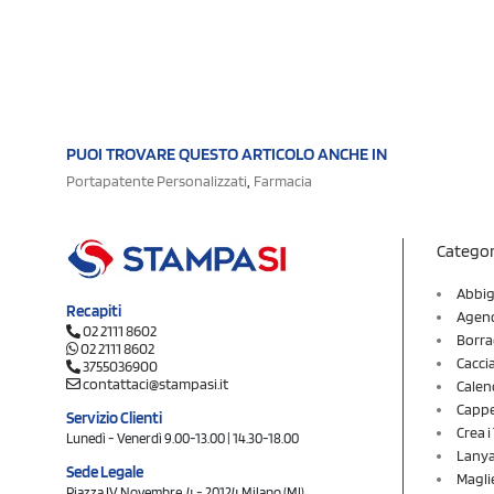
PUOI TROVARE QUESTO ARTICOLO ANCHE IN
,
Portapatente Personalizzati
Farmacia
Categor
Abbig
Recapiti
Agend
02 2111 8602
Borra
02 2111 8602
Cacci
3755036900
contattaci@stampasi.it
Calen
Cappel
Servizio Clienti
Crea 
Lunedì - Venerdì 9.00-13.00 | 14.30-18.00
Lany
Sede Legale
Magli
Piazza IV Novembre, 4 - 20124 Milano (MI)