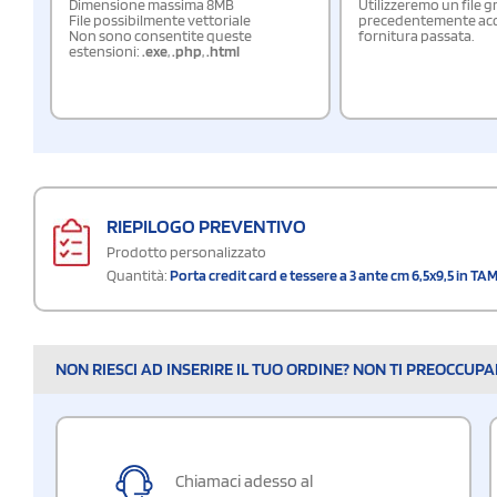
Dimensione massima 8MB
Utilizzeremo un file g
File possibilmente vettoriale
precedentemente acqu
Non sono consentite queste
fornitura passata.
estensioni:
.exe
,
.php
,
.html
RIEPILOGO PREVENTIVO
Prodotto personalizzato
Quantità:
Porta credit card e tessere a 3 ante cm 6,5x9,5 in TA
NON RIESCI AD INSERIRE IL TUO ORDINE? NON TI PREOCCUP
Chiamaci adesso al