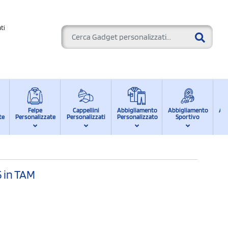
ti
Felpe
Cappellini
Abbigliamento
Abbigliamento
Ab
te
Personalizzate
Personalizzati
Personalizzato
Sportivo
d
5 in TAM