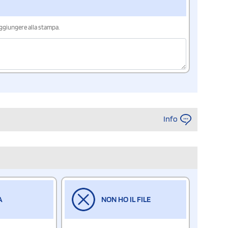
aggiungere alla stampa.
Info
A
NON HO IL FILE