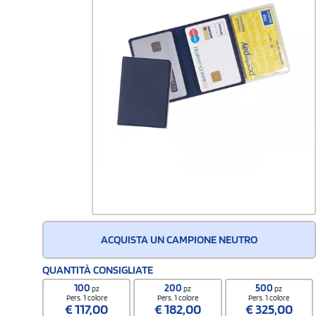
ACQUISTA UN CAMPIONE NEUTRO
QUANTITÀ CONSIGLIATE
100
200
500
pz
pz
pz
Pers. 1 colore
Pers. 1 colore
Pers. 1 colore
€
117,00
€
182,00
€
325,00