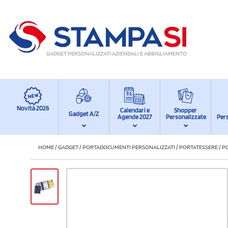
GADGET PERSONALIZZATI AZIENDALI E ABBIGLIAMENTO
Novità 2026
Calendari e
Shopper
Gadget A/Z
Agende 2027
Personalizzate
Per
HOME
/
GADGET
/
PORTADOCUMENTI PERSONALIZZATI
/
PORTATESSERE
/
PO