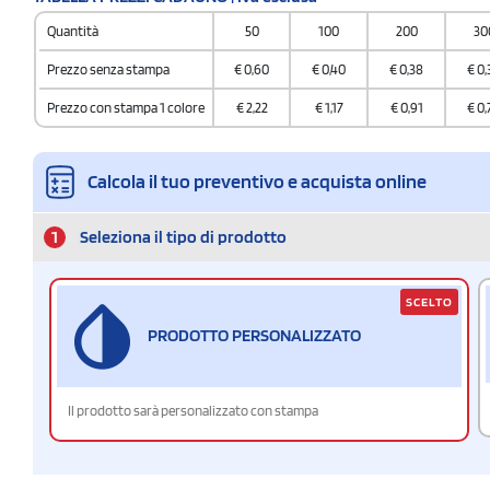
Quantità
50
100
200
30
Prezzo senza stampa
€
0,60
€
0,40
€
0,38
€
0,
Prezzo con stampa 1 colore
€
2,22
€
1,17
€
0,91
€
0,
Calcola il tuo preventivo e acquista online
1
Seleziona il tipo di prodotto
SCELTO
PRODOTTO PERSONALIZZATO
Il prodotto sarà personalizzato con stampa