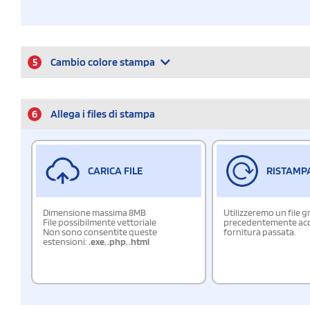
5
Cambio colore stampa
6
Allega i files di stampa
CARICA FILE
RISTAMP
Dimensione massima 8MB
Utilizzeremo un file g
File possibilmente vettoriale
precedentemente acqu
Non sono consentite queste
fornitura passata.
estensioni:
.exe
,
.php
,
.html