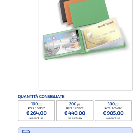
QUANTITÀ CONSIGLIATE
100
200
500
pz
pz
pz
Pers. 1 colore
Pers. 1 colore
Pers. 1 colore
€
264,00
€
440,00
€
905,00
iva esclusa
iva esclusa
iva esclusa