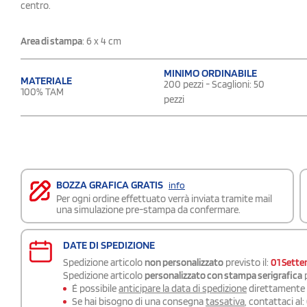
centro.
Area di stampa
: 6 x 4 cm
MINIMO ORDINABILE
MATERIALE
200 pezzi - Scaglioni: 50
100% TAM
pezzi
BOZZA GRAFICA GRATIS
info
Per ogni ordine effettuato verrà inviata tramite mail
una simulazione pre-stampa da confermare.
DATE DI SPEDIZIONE
Spedizione articolo
non personalizzato
previsto il:
01 Sett
Spedizione articolo
personalizzato con stampa serigrafica
p
É possibile
anticipare la data di spedizione
direttamente a
Se hai bisogno di una consegna
tassativa
, contattaci al: