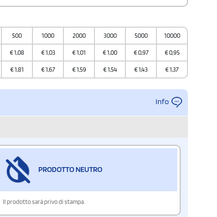
500
1000
2000
3000
5000
10000
€
1,08
€
1,03
€
1,01
€
1,00
€
0,97
€
0,95
€
1,81
€
1,67
€
1,59
€
1,54
€
1,43
€
1,37
Info
PRODOTTO NEUTRO
Il prodotto sarà privo di stampa.