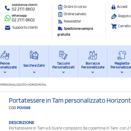
Assistenza clienti
Ordini in corso
Accedi
02 2111 8602
Ordine salvato
Whatsapp
Registra
02 2111 8602
Newsletter
Carrello
Supporto clienti
Spedizione sempre
gratuita
Penne
Taccuini
Borracce
Magliette
Sacche e Zaini
sonalizzate
Personalizzati
Personalizzate
Personalizza
M PERSONALIZZATO HORIZONTAL
Portatessere in Tam personalizzato Horizont
COD.
PDV068
DESCRIZIONE
Portatessere in Tam a 6 buste composto da copertina in Tam, con 2 ta