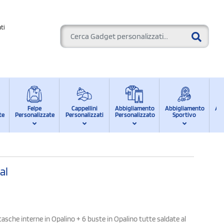
ti
Felpe
Cappellini
Abbigliamento
Abbigliamento
Ab
te
Personalizzate
Personalizzati
Personalizzato
Sportivo
d
al
sche interne in Opalino + 6 buste in Opalino tutte saldate al