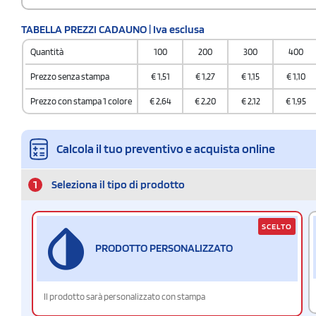
TABELLA PREZZI CADAUNO | Iva esclusa
Quantità
100
200
300
400
Prezzo senza stampa
€
1,51
€
1,27
€
1,15
€
1,10
Prezzo con stampa 1 colore
€
2,64
€
2,20
€
2,12
€
1,95
Calcola il tuo preventivo e acquista online
1
Seleziona il tipo di prodotto
SCELTO
PRODOTTO PERSONALIZZATO
Il prodotto sarà personalizzato con stampa