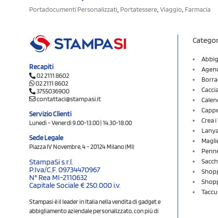
,
,
,
Portadocumenti Personalizzati
Portatessere
Viaggio
Farmacia
Categor
Abbig
Recapiti
Agend
02 2111 8602
Borra
02 2111 8602
Cacci
3755036900
contattaci@stampasi.it
Calen
Cappel
Servizio Clienti
Crea 
Lunedì - Venerdì 9.00-13.00 | 14.30-18.00
Lany
Sede Legale
Magli
Piazza IV Novembre, 4 - 20124 Milano (MI)
Penne
Sacch
StampaSi s.r.l.
P.Iva/C.F. 09734470967
Shopp
N° Rea MI-2110632
Shopp
Capitale Sociale € 250.000 i.v.
Taccu
Stampasi è il leader in Italia nella vendita di gadget e
abbigliamento aziendale personalizzato, con più di