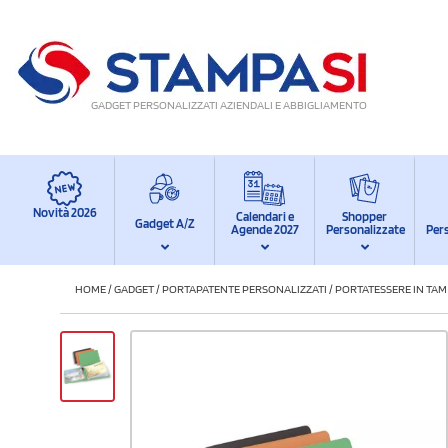
GADGET PERSONALIZZATI AZIENDALI E ABBIGLIAMENTO
Novità 2026
Calendari e
Shopper
Gadget A/Z
Agende 2027
Personalizzate
Per
HOME
/
GADGET
/
PORTAPATENTE PERSONALIZZATI
/
PORTATESSERE IN TA