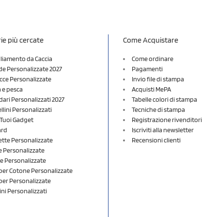
ie più cercate
Come Acquistare
liamento da Caccia
Come ordinare
e Personalizzate 2027
Pagamenti
cce Personalizzate
Invio file di stampa
a e pesca
Acquisti MePA
dari Personalizzati 2027
Tabelle colori di stampa
lini Personalizzati
Tecniche di stampa
i Tuoi Gadget
Registrazione rivenditori
ard
Iscriviti alla newsletter
ette Personalizzate
Recensioni clienti
 Personalizzate
e Personalizzate
er Cotone Personalizzate
er Personalizzate
ini Personalizzati