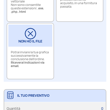
vettoriale
acquisito, in una fornitura
Non sono consentite
passata.
queste estensioni:
.exe
,
.php
,
.html
NON HO IL FILE
Potrai inviare la tua grafica
successivamente la
conclusione dell'ordine.
Riceverai indicazioni via
email.
IL TUO PREVENTIVO
Quantità
0