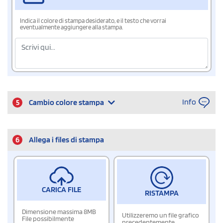
Indica il colore di stampa desiderato, e il testo che vorrai
eventualmente aggiungere alla stampa.
Info
5
Cambio colore stampa
6
Allega i files di stampa
CARICA FILE
RISTAMPA
Dimensione massima 8MB
Utilizzeremo un file grafico
File possibilmente
precedentemente