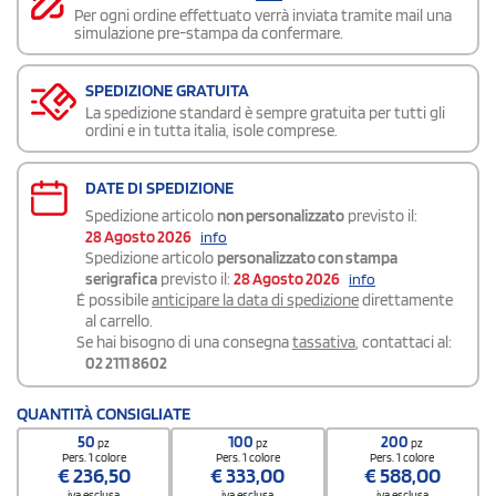
Per ogni ordine effettuato verrà inviata tramite mail una
simulazione pre-stampa da confermare.
SPEDIZIONE GRATUITA
La spedizione standard è sempre gratuita per tutti gli
ordini e in tutta italia, isole comprese.
DATE DI SPEDIZIONE
Spedizione articolo
non personalizzato
previsto il:
28 Agosto 2026
info
Spedizione articolo
personalizzato con stampa
serigrafica
previsto il:
28 Agosto 2026
info
É possibile
anticipare la data di spedizione
direttamente
al carrello.
Se hai bisogno di una consegna
tassativa
, contattaci al:
02 2111 8602
QUANTITÀ CONSIGLIATE
50
100
200
pz
pz
pz
Pers. 1 colore
Pers. 1 colore
Pers. 1 colore
€
236,50
€
333,00
€
588,00
iva esclusa
iva esclusa
iva esclusa