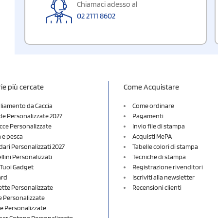
Chiamaci adesso al
02 2111 8602
ie più cercate
Come Acquistare
liamento da Caccia
Come ordinare
e Personalizzate 2027
Pagamenti
cce Personalizzate
Invio file di stampa
a e pesca
Acquisti MePA
dari Personalizzati 2027
Tabelle colori di stampa
lini Personalizzati
Tecniche di stampa
i Tuoi Gadget
Registrazione rivenditori
ard
Iscriviti alla newsletter
ette Personalizzate
Recensioni clienti
 Personalizzate
e Personalizzate
er Cotone Personalizzate