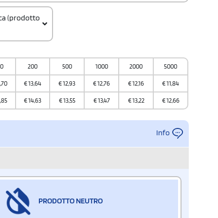
ica (prodotto
0000000
00
200
500
1000
2000
5000
a
,70
€
13,64
€
12,93
€
12,76
€
12,16
€
11,84
,85
€
14,63
€
13,55
€
13,47
€
13,22
€
12,66
Info
PRODOTTO NEUTRO