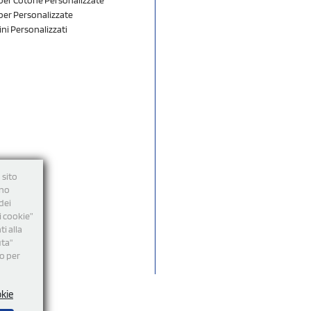
er Personalizzate
ini Personalizzati
 sito
nno
dei
i cookie”
i alla
uta"
mo per
okie