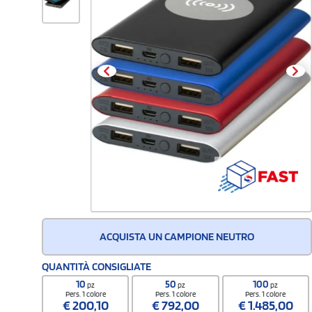
ACQUISTA UN CAMPIONE NEUTRO
QUANTITÀ CONSIGLIATE
10
50
100
pz
pz
pz
Pers. 1 colore
Pers. 1 colore
Pers. 1 colore
€
200,10
€
792,00
€
1.485,00