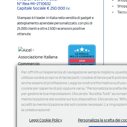
N° Rea MI-2110632
Shopp
Capitale Sociale € 250.000 i.v.
Taccu
Stampasi è il leader in Italia nella vendita di gadget e
abbigliamento aziendale personalizzato, con più di
25.000 clienti e oltre 2.500 recensioni positive
ottenute.
Per offrirti un'esperienza di navigazione sempre migliore, questo
utilizza cookie propri e di terze parti. I cookie di terze parti potra
anche essere di profilazione. Leggi la nostra Informativa sull’uso 
cookie per saperne di più oppure vai su “Personalizza la scelta de
per gestire le tue impostazioni. Cliccando "Accetta Tutti" acconsent
memorizzazione dei cookie sul tuo dispositivo. Cliccando su "Rifi
Seguici
accetti la memorizzazione dei soli cookie necessari. La ringrazia
la collaborazione!
Leggi Cookie Policy
Personalizza la scelta dei co