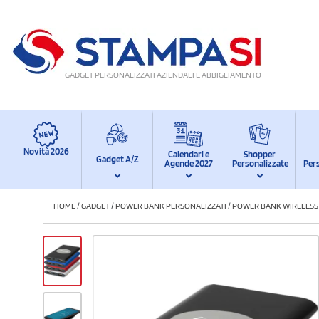
GADGET PERSONALIZZATI AZIENDALI E ABBIGLIAMENTO
Novità 2026
Calendari e
Shopper
Gadget A/Z
Agende 2027
Personalizzate
Per
HOME
/
GADGET
/
POWER BANK PERSONALIZZATI
/
POWER BANK WIRELESS 