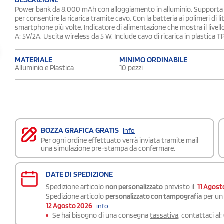
Power bank da 8.000 mAh con alloggiamento in alluminio. Supporta la
per consentire la ricarica tramite cavo. Con la batteria ai polimeri d
smartphone più volte. Indicatore di alimentazione che mostra il livell
A: 5V/2A. Uscita wireless da 5 W. Include cavo di ricarica in plastica T
MATERIALE
MINIMO ORDINABILE
Alluminio e Plastica
10 pezzi
BOZZA GRAFICA GRATIS
info
Per ogni ordine effettuato verrà inviata tramite mail
una simulazione pre-stampa da confermare.
DATE DI SPEDIZIONE
Spedizione articolo
non personalizzato
previsto il:
11 Agost
Spedizione articolo
personalizzato con tampografia
per un 
12 Agosto 2026
info
Se hai bisogno di una consegna
tassativa
, contattaci al: