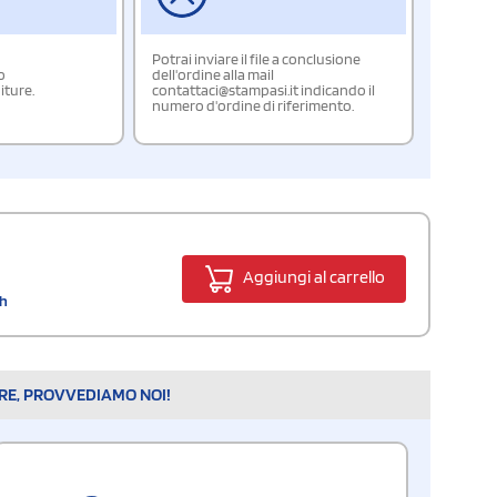
Potrai inviare il file a conclusione
o
dell'ordine alla mail
iture.
contattaci@stampasi.it indicando il
numero d'ordine di riferimento.
Aggiungi al carrello
Ah
ARE, PROVVEDIAMO NOI!