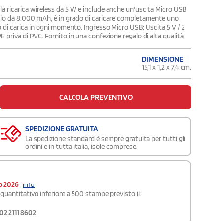
 ricarica wireless da 5 W e include anche un'uscita Micro USB
i litio da 8.000 mAh, è in grado di caricare completamente uno
o di carica in ogni momento. Ingresso Micro USB: Uscita 5 V / 2
PE priva di PVC. Fornito in una confezione regalo di alta qualità.
DIMENSIONE
15,1 x 1,2 x 7,4 cm.
CALCOLA PREVENTIVO
SPEDIZIONE GRATUITA
La spedizione standard è sempre gratuita per tutti gli
ordini e in tutta italia, isole comprese.
o 2026
info
quantitativo inferiore a 500 stampe previsto il:
02 2111 8602