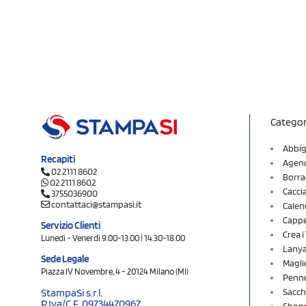
Categor
Abbig
Recapiti
Agend
02 2111 8602
Borra
02 2111 8602
Cacci
3755036900
contattaci@stampasi.it
Calen
Cappel
Servizio Clienti
Crea 
Lunedì - Venerdì 9.00-13.00 | 14.30-18.00
Lany
Sede Legale
Magli
Piazza IV Novembre, 4 - 20124 Milano (MI)
Penne
Sacch
StampaSi s.r.l.
P.Iva/C.F. 09734470967
Shopp