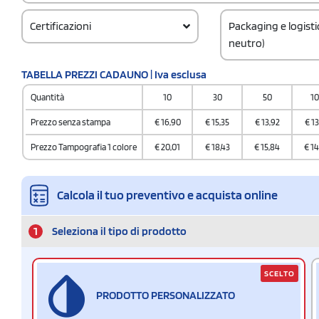
Certificazioni
Packaging e logist
neutro)
Codice doganale
TABELLA PREZZI CADAUNO | Iva esclusa
850760009000000
Quantità
10
30
50
1
Quantità per scatol
40
Prezzo senza stampa
€
16,90
€
15,35
€
13,92
€
13
Prezzo Tampografia 1 colore
€
20,01
€
18,43
€
15,84
€
14
Calcola il tuo preventivo e acquista online
1
Seleziona il tipo di prodotto
SCELTO
PRODOTTO PERSONALIZZATO