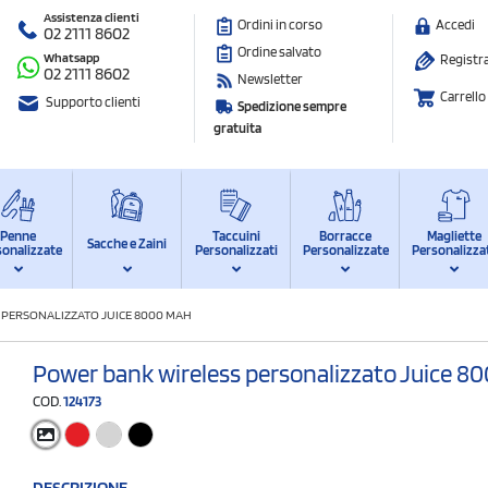
Assistenza clienti
Ordini in corso
Accedi
02 2111 8602
Ordine salvato
Whatsapp
Registra
02 2111 8602
Newsletter
Carrello
Supporto clienti
Spedizione sempre
gratuita
Penne
Taccuini
Borracce
Magliette
Sacche e Zaini
sonalizzate
Personalizzati
Personalizzate
Personalizza
PERSONALIZZATO JUICE 8000 MAH
Power bank wireless personalizzato Juice 
COD.
124173
DESCRIZIONE