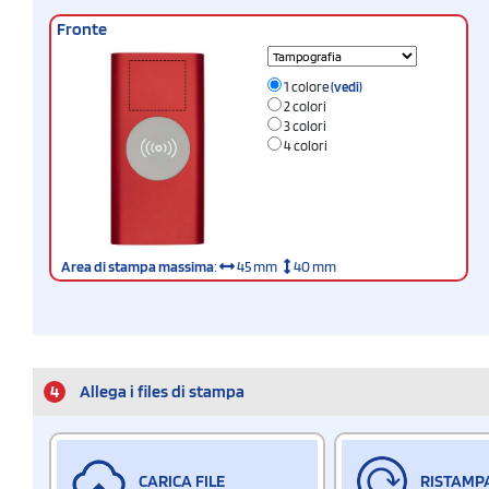
Fronte
1 colore
(vedi)
2 colori
3 colori
4 colori
Area di stampa massima
:
45 mm
40 mm
4
Allega i files di stampa
CARICA FILE
RISTAMP