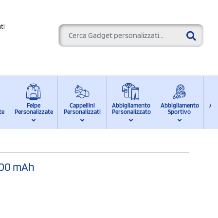
ti
Felpe
Cappellini
Abbigliamento
Abbigliamento
Ab
te
Personalizzate
Personalizzati
Personalizzato
Sportivo
d
8000 mAh