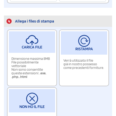
4
Allega i files di stampa
CARICA FILE
RISTAMPA
Dimensione massima 8MB
Verrà utilizzato il file
File possibilmente
già in nostro possesso
vettoriale
come precedenti forniture.
Non sono consentite
queste estensioni:
.exe
,
.php
,
.html
NON HO IL FILE