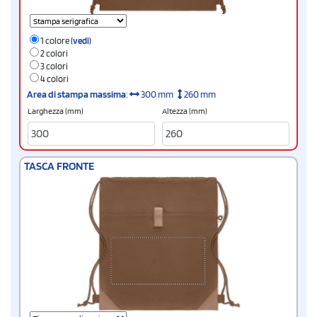
1 colore
(vedi)
2 colori
3 colori
4 colori
Area di stampa massima
:
300 mm
260 mm
Larghezza (mm)
Altezza (mm)
TASCA FRONTE