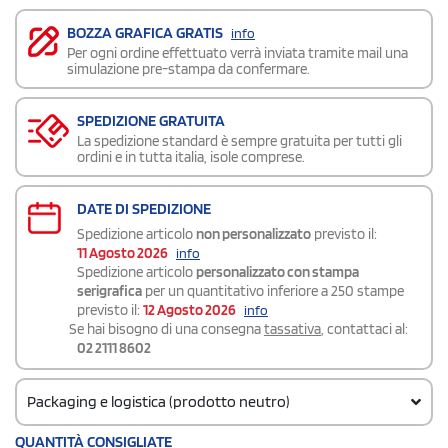
BOZZA GRAFICA GRATIS
info
Per ogni ordine effettuato verrà inviata tramite mail una
simulazione pre-stampa da confermare.
SPEDIZIONE GRATUITA
La spedizione standard è sempre gratuita per tutti gli
ordini e in tutta italia, isole comprese.
DATE DI SPEDIZIONE
Spedizione articolo
non personalizzato
previsto il:
11 Agosto 2026
info
Spedizione articolo
personalizzato con stampa
serigrafica
per un quantitativo inferiore a 250 stampe
previsto il:
12 Agosto 2026
info
Se hai bisogno di una consegna
tassativa
, contattaci al:
02 2111 8602
Packaging e logistica (prodotto neutro)
Codice doganale
QUANTITÀ CONSIGLIATE