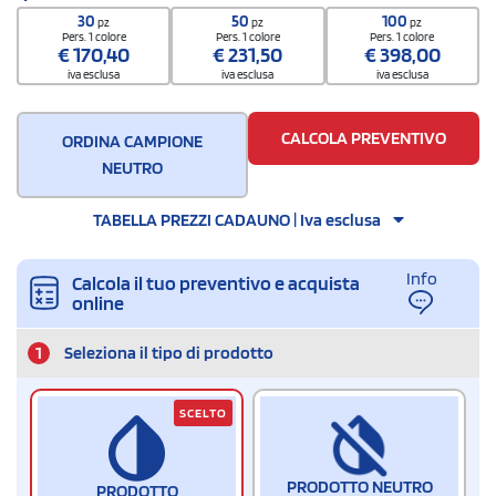
4202 9291
30
50
100
pz
pz
pz
Quantità per scatola
Pers. 1 colore
Pers. 1 colore
Pers. 1 colore
€
170,40
€
231,50
€
398,00
100
iva esclusa
iva esclusa
iva esclusa
CALCOLA PREVENTIVO
ORDINA CAMPIONE
NEUTRO
TABELLA PREZZI CADAUNO | Iva esclusa
Info
Calcola il tuo preventivo e acquista
online
1
Seleziona il tipo di prodotto
SCELTO
PRODOTTO NEUTRO
PRODOTTO