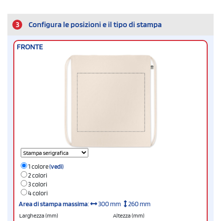
3
Configura le posizioni e il tipo di stampa
FRONTE
1 colore
(vedi)
2 colori
3 colori
4 colori
Area di stampa massima
:
300 mm
260 mm
Larghezza (mm)
Altezza (mm)