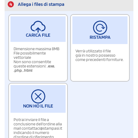
4
Allega i files di stampa
CARICA FILE
RISTAMPA
Dimensione massima 8MB
Verrà utilizzato il file
File possibilmente
già in nostro possesso
vettoriale
come precedenti forniture.
Non sono consentite
queste estensioni:
.exe
,
.php
,
.html
NON HO IL FILE
Potrai inviare il file a
conclusione dell'ordine alla
mail contattaci@stampasi.it
indicando il numero
d'ordine di riferimento.