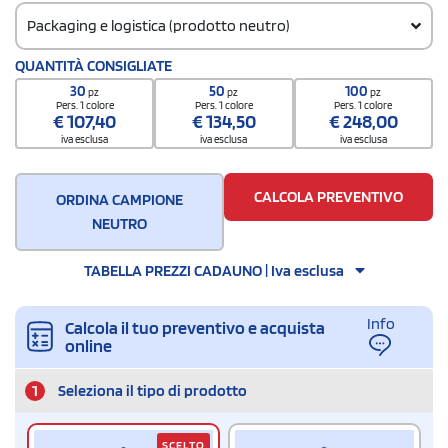
Packaging e logistica (prodotto neutro)
Codice doganale
QUANTITÀ CONSIGLIATE
4202 9291
30
50
100
pz
pz
pz
Quantità per scatola
Pers. 1 colore
Pers. 1 colore
Pers. 1 colore
€
107,40
€
134,50
€
248,00
200
iva esclusa
iva esclusa
iva esclusa
CALCOLA PREVENTIVO
ORDINA CAMPIONE
NEUTRO
TABELLA PREZZI CADAUNO | Iva esclusa
Info
Calcola il tuo preventivo e acquista
online
1
Seleziona il tipo di prodotto
SCELTO