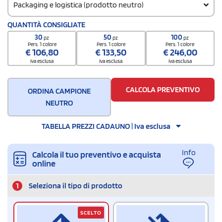
Packaging e logistica (prodotto neutro)
Codice doganale
QUANTITÀ CONSIGLIATE
4202 9291
30
50
100
pz
pz
pz
Quantità per scatola
Pers. 1 colore
Pers. 1 colore
Pers. 1 colore
€
106,80
€
133,50
€
246,00
200
iva esclusa
iva esclusa
iva esclusa
CALCOLA PREVENTIVO
ORDINA CAMPIONE
NEUTRO
TABELLA PREZZI CADAUNO | Iva esclusa
Info
Calcola il tuo preventivo e acquista
online
1
Seleziona il tipo di prodotto
SCELTO