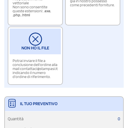
già in nostro possesso
vettoriale
come precedenti forniture.
Non sono consentite
queste estensioni:
.exe
,
.php
,
.html
NON HO IL FILE
Potrai inviare il file a
conclusione dell'ordine alla
mail contattaci@stampasi.it
indicando il numero
d'ordine di riferimento.
IL TUO PREVENTIVO
Quantità
0