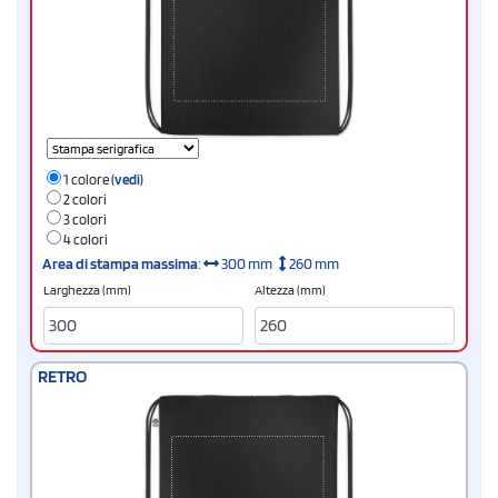
1 colore
(vedi)
2 colori
3 colori
4 colori
Area di stampa massima
:
300 mm
260 mm
Larghezza (mm)
Altezza (mm)
RETRO