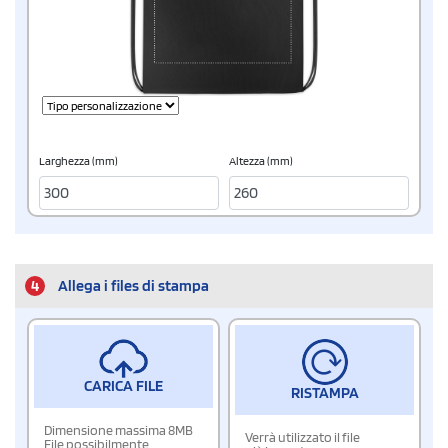
Larghezza (mm)
Altezza (mm)
4
Allega i files di stampa
CARICA FILE
RISTAMPA
Dimensione massima 8MB
Verrà utilizzato il file
File possibilmente