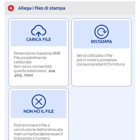
4
Allega i files di stampa
CARICA FILE
RISTAMPA
Dimensione massima 8MB
Verrà utilizzato il file
File possibilmente
già in nostro possesso
vettoriale
come precedenti forniture.
Non sono consentite
queste estensioni:
.exe
,
.php
,
.html
NON HO IL FILE
Potrai inviare il file a
conclusione dell'ordine alla
mail contattaci@stampasi.it
indicando il numero