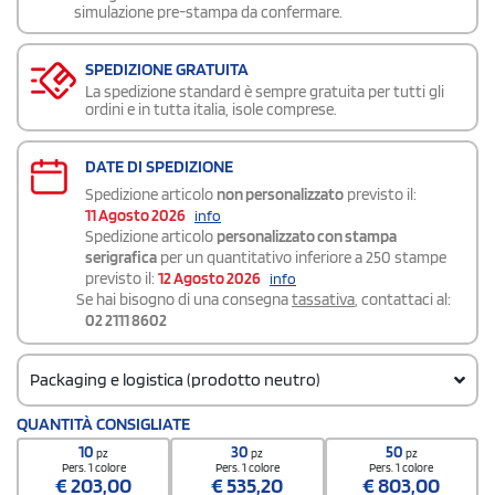
simulazione pre-stampa da confermare.
SPEDIZIONE GRATUITA
La spedizione standard è sempre gratuita per tutti gli
ordini e in tutta italia, isole comprese.
DATE DI SPEDIZIONE
Spedizione articolo
non personalizzato
previsto il:
11 Agosto 2026
info
Spedizione articolo
personalizzato con stampa
serigrafica
per un quantitativo inferiore a 250 stampe
previsto il:
12 Agosto 2026
info
Se hai bisogno di una consegna
tassativa
, contattaci al:
02 2111 8602
Packaging e logistica (prodotto neutro)
Codice doganale
QUANTITÀ CONSIGLIATE
6404 1990
10
30
50
pz
pz
pz
Quantità per scatola
Pers. 1 colore
Pers. 1 colore
Pers. 1 colore
€
203,00
€
535,20
€
803,00