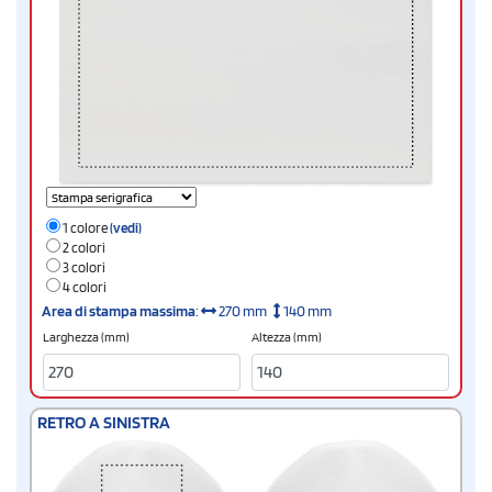
1 colore
(vedi)
2 colori
3 colori
4 colori
Area di stampa massima
:
270 mm
140 mm
Larghezza (mm)
Altezza (mm)
RETRO A SINISTRA