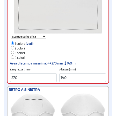
1 colore
(vedi)
2 colori
3 colori
4 colori
Area di stampa massima
:
270 mm
140 mm
Larghezza (mm)
Altezza (mm)
RETRO A SINISTRA