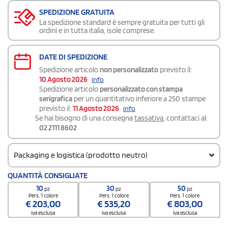
SPEDIZIONE GRATUITA
La spedizione standard è sempre gratuita per tutti gli
ordini e in tutta italia, isole comprese.
DATE DI SPEDIZIONE
Spedizione articolo
non personalizzato
previsto il:
10 Agosto 2026
info
Spedizione articolo
personalizzato con stampa
serigrafica
per un quantitativo inferiore a 250 stampe
previsto il:
11 Agosto 2026
info
Se hai bisogno di una consegna
tassativa
, contattaci al:
02 2111 8602
Packaging e logistica (prodotto neutro)
Codice doganale
QUANTITÀ CONSIGLIATE
6404 1990
10
30
50
pz
pz
pz
Quantità per scatola
Pers. 1 colore
Pers. 1 colore
Pers. 1 colore
€
203,00
€
535,20
€
803,00
10
iva esclusa
iva esclusa
iva esclusa