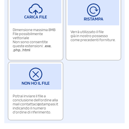
CARICA FILE
RISTAMPA
Dimensione massima 8MB
Verrà utilizzato il file
File possibilmente
già in nostro possesso
vettoriale
come precedenti forniture.
Non sono consentite
queste estensioni:
.exe
,
.php
,
.html
NON HO IL FILE
Potrai inviare il file a
conclusione dell'ordine alla
mail contattaci@stampasi.it
indicando il numero
d'ordine di riferimento.