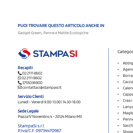
PUOI TROVARE QUESTO ARTICOLO ANCHE IN
,
Gadget Green
Penne e Matite Ecologiche
Categor
Abbig
Recapiti
Agend
02 2111 8602
Borra
02 2111 8602
Cacci
3755036900
contattaci@stampasi.it
Calen
Cappel
Servizio Clienti
Crea 
Lunedì - Venerdì 9.00-13.00 | 14.30-18.00
Lany
Sede Legale
Magli
Piazza IV Novembre, 4 - 20124 Milano (MI)
Penne
Sacch
StampaSi s.r.l.
P.Iva/C.F. 09734470967
Shopp