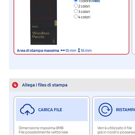
1 colore
(vedi)
2 colori
3 colori
4 colori
Area di stampa massima
:
55 mm
55 mm
4
Allega i files di stampa
CARICA FILE
RISTAMP
Dimensione massima 8MB
Verrà utilizzato il file
File possibilmente vettoriale
già in nostro possess