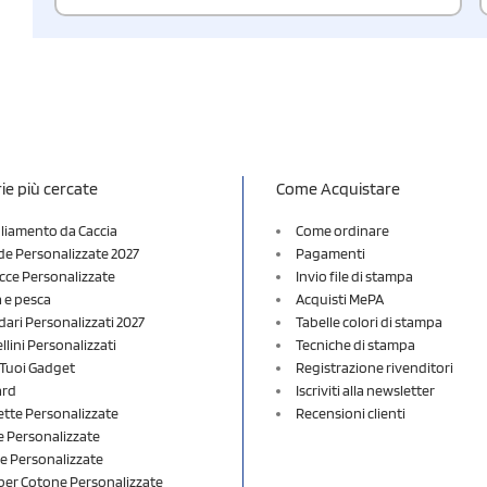
ie più cercate
Come Acquistare
liamento da Caccia
Come ordinare
e Personalizzate 2027
Pagamenti
cce Personalizzate
Invio file di stampa
a e pesca
Acquisti MePA
dari Personalizzati 2027
Tabelle colori di stampa
lini Personalizzati
Tecniche di stampa
i Tuoi Gadget
Registrazione rivenditori
ard
Iscriviti alla newsletter
ette Personalizzate
Recensioni clienti
 Personalizzate
e Personalizzate
er Cotone Personalizzate