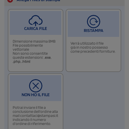
CARICA FILE
RISTAMPA
Dimensione massima 8MB
Verrà utilizzato il file
File possibilmente
già in nostro possesso
vettoriale
come precedenti forniture.
Non sono consentite
queste estensioni:
.exe
,
.php
,
.html
NON HO IL FILE
Potrai inviare il file a
conclusione dell'ordine alla
mail contattaci@stampasi.it
indicando il numero
d'ordine di riferimento.