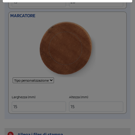
MARCATORE
Larghezza (mm)
Altezza (mm)
4
Allega i files di stampa