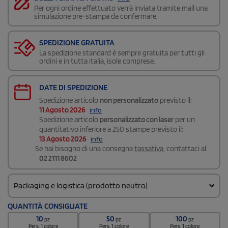
Per ogni ordine effettuato verrà inviata tramite mail una
simulazione pre-stampa da confermare.
SPEDIZIONE GRATUITA
La spedizione standard è sempre gratuita per tutti gli
ordini e in tutta italia, isole comprese.
DATE DI SPEDIZIONE
Spedizione articolo
non personalizzato
previsto il:
11 Agosto 2026
info
Spedizione articolo
personalizzato con laser
per un
quantitativo inferiore a 250 stampe previsto il:
13 Agosto 2026
info
Se hai bisogno di una consegna
tassativa
, contattaci al:
02 2111 8602
Packaging e logistica (prodotto neutro)
Codice doganale
QUANTITÀ CONSIGLIATE
9506 3990
10
50
100
pz
pz
pz
Quantità per scatola
Pers. 1 colore
Pers. 1 colore
Pers. 1 colore