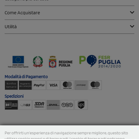
Come Acquistare
Utilità
Modalità di
Pagamento
Spedizioni
Per offrirti un'esperienza di navigazione sempre migliore, questo sito
utilizza cookie propri e di terze parti. I cookie di terze parti potranno