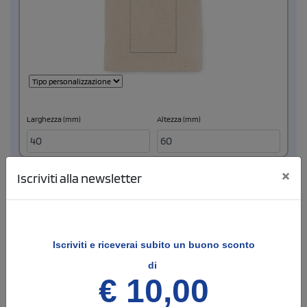
Larghezza (mm)
Altezza (mm)
MARCATORE 2
×
Iscriviti alla newsletter
Iscriviti e
riceverai subito un buono sconto
di
€ 10,00