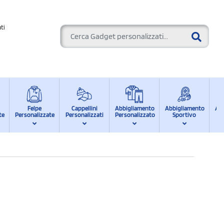
ti
Felpe
Cappellini
Abbigliamento
Abbigliamento
Ab
te
Personalizzate
Personalizzati
Personalizzato
Sportivo
d