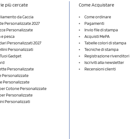
ie più cercate
Come Acquistare
liamento da Caccia
Come ordinare
e Personalizzate 2027
Pagamenti
cce Personalizzate
Invio file di stampa
a e pesca
Acquisti MePA
dari Personalizzati 2027
Tabelle colori di stampa
lini Personalizzati
Tecniche di stampa
i Tuoi Gadget
Registrazione rivenditori
ard
Iscriviti alla newsletter
ette Personalizzate
Recensioni clienti
 Personalizzate
e Personalizzate
er Cotone Personalizzate
er Personalizzate
ini Personalizzati