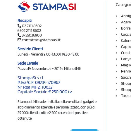
Categor
Abbig
Recapiti
Agend
02 2111 8602
Borra
02 2111 8602
Cacci
3755036900
contattaci@stampasi.it
Calen
Cappel
Servizio Clienti
Crea 
Lunedì - Venerdì 9.00-13.00 | 14.30-18.00
Lany
Sede Legale
Magli
Piazza IV Novembre, 4 - 20124 Milano (MI)
Penne
Sacch
StampaSi s.r.l.
P.Iva/C.F. 09734470967
Shopp
N° Rea MI-2110632
Shopp
Capitale Sociale € 250.000 i.v.
Taccu
Stampasi è il leader in Italia nella vendita di gadget e
abbigliamento aziendale personalizzato, con più di
25.000 clienti e oltre 2.500 recensioni positive
ottenute.