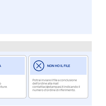
A
NON HO IL FILE
Potrai inviare il file a conclusione
o
dell'ordine alla mail
iture.
contattaci@stampasi.it indicando il
numero d'ordine di riferimento.