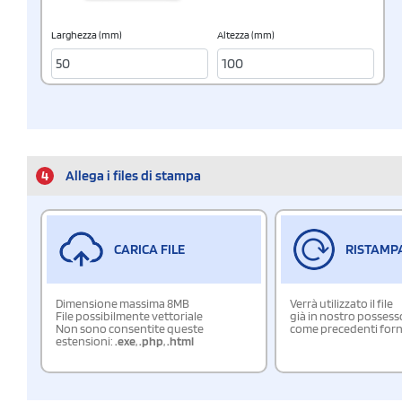
Larghezza (mm)
Altezza (mm)
4
Allega i files di stampa
CARICA FILE
RISTAMP
Dimensione massima 8MB
Verrà utilizzato il file
File possibilmente vettoriale
già in nostro possess
Non sono consentite queste
come precedenti forn
estensioni:
.exe
,
.php
,
.html