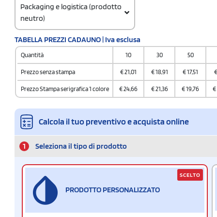
Packaging e logistica (prodotto
neutro)
Codice doganale
TABELLA PREZZI CADAUNO | Iva esclusa
9504 9080
Quantità
10
30
50
Quantità per scatola
5
Prezzo senza stampa
€
21,01
€
18,91
€
17,51
Prezzo Stampa serigrafica 1 colore
€
24,66
€
21,36
€
19,76
€
Calcola il tuo preventivo e acquista online
1
Seleziona il tipo di prodotto
SCELTO
PRODOTTO PERSONALIZZATO