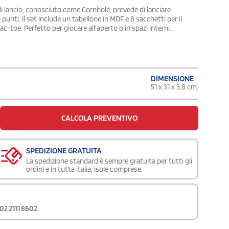
o di lancio, conosciuto come Cornhole, prevede di lanciare
unti. Il set include un tabellone in MDF e 8 sacchetti per il
-tac-toe. Perfetto per giocare all'aperto o in spazi interni.
DIMENSIONE
51 x 31 x 3,8 cm.
CALCOLA PREVENTIVO
SPEDIZIONE GRATUITA
La spedizione standard è sempre gratuita per tutti gli
ordini e in tutta italia, isole comprese.
02 2111 8602