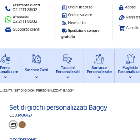
Assistenza clienti
Ordini in corso
Accedi
02 2111 8602
Ordine salvato
Whatsapp
Registra
02 2111 8602
Newsletter
Carrello
Supporto clienti
Spedizione sempre
gratuita
Penne
Taccuini
Borracce
Magliette
Sacche e Zaini
sonalizzate
Personalizzati
Personalizzate
Personalizza
LIZZATI
/
SET DI GIOCHI PERSONALIZZATI BAGGY
Set di giochi personalizzati Baggy
COD.
MO6427
DESCRIZIONE