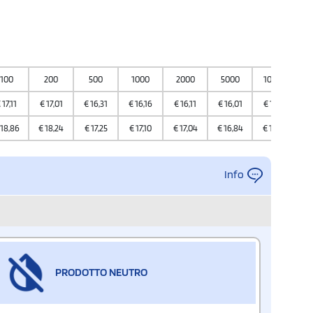
100
200
500
1000
2000
5000
10000
€
17,11
€
17,01
€
16,31
€
16,16
€
16,11
€
16,01
€
15,71
18,86
€
18,24
€
17,25
€
17,10
€
17,04
€
16,84
€
16,73
Info
PRODOTTO NEUTRO