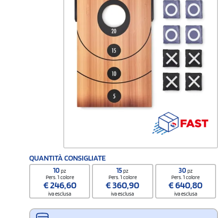
QUANTITÀ CONSIGLIATE
10
15
30
pz
pz
pz
Pers. 1 colore
Pers. 1 colore
Pers. 1 colore
€
246,60
€
360,90
€
640,80
iva esclusa
iva esclusa
iva esclusa