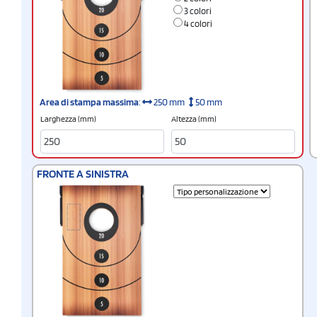
3 colori
4 colori
Area di stampa massima
:
250 mm
50 mm
Larghezza (mm)
Altezza (mm)
FRONTE A SINISTRA