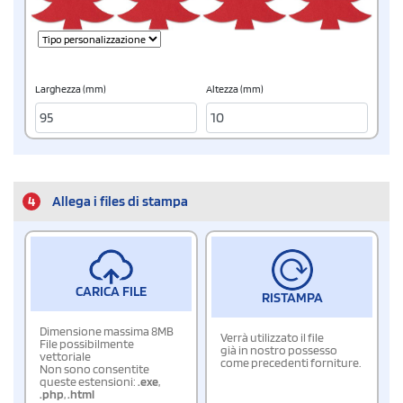
Larghezza (mm)
Altezza (mm)
4
Allega i files di stampa
CARICA FILE
RISTAMPA
Dimensione massima 8MB
Verrà utilizzato il file
File possibilmente
già in nostro possesso
vettoriale
come precedenti forniture.
Non sono consentite
queste estensioni:
.exe
,
.php
,
.html