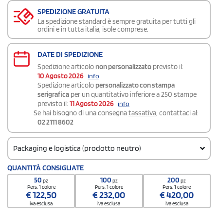
SPEDIZIONE GRATUITA
La spedizione standard è sempre gratuita per tutti gli
ordini e in tutta italia, isole comprese.
DATE DI SPEDIZIONE
Spedizione articolo
non personalizzato
previsto il:
10 Agosto 2026
info
Spedizione articolo
personalizzato con stampa
serigrafica
per un quantitativo inferiore a 250 stampe
previsto il:
11 Agosto 2026
info
Se hai bisogno di una consegna
tassativa
, contattaci al:
02 2111 8602
Packaging e logistica (prodotto neutro)
Codice doganale
QUANTITÀ CONSIGLIATE
9505 1090
50
100
200
pz
pz
pz
Quantità per scatola
Pers. 1 colore
Pers. 1 colore
Pers. 1 colore
€
122,50
€
232,00
€
420,00
70
iva esclusa
iva esclusa
iva esclusa