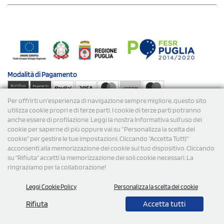
Modalità di
Pagamento
Per offrirti un'esperienza di navigazione sempre migliore, questo sito
Spedizioni
utilizza cookie propri e di terze parti. I cookie di terze parti potranno
anche essere di profilazione. Leggi la nostra Informativa sull’uso dei
cookie per saperne di più oppure vai su “Personalizza la scelta dei
cookie” per gestire le tue impostazioni. Cliccando "Accetta Tutti"
acconsenti alla memorizzazione dei cookie sul tuo dispositivo. Cliccando
su "Rifiuta" accetti la memorizzazione dei soli cookie necessari. La
ringraziamo per la collaborazione!
© 2026 StampaSi s.r.l. TUTTI I DIRITTI SONO RISERVATI -
Leggi Cookie Policy
Personalizza la scelta dei cookie
P.Iva/C.F. 09734470967 - N° Rea MI-2110632
Rifiuta
Accetta tutti
0,00
Cad.
+ IVA