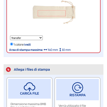
1 colore
(vedi)
Area di stampa massima
:
140 mm
30 mm
4
Allega i files di stampa
CARICA FILE
RISTAMPA
Dimensione massima 8MB
Verrà utilizzato il file