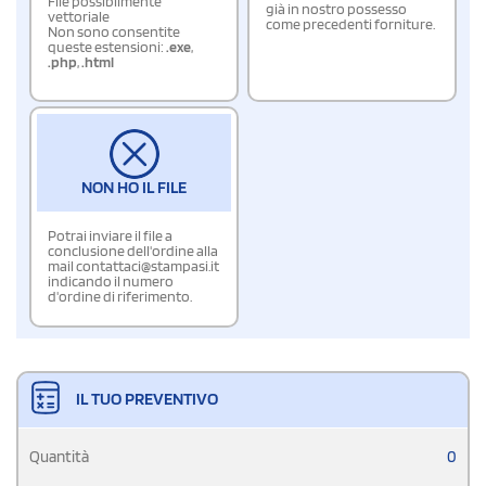
File possibilmente
già in nostro possesso
vettoriale
come precedenti forniture.
Non sono consentite
queste estensioni:
.exe
,
.php
,
.html
NON HO IL FILE
Potrai inviare il file a
conclusione dell'ordine alla
mail contattaci@stampasi.it
indicando il numero
d'ordine di riferimento.
IL TUO PREVENTIVO
Quantità
0