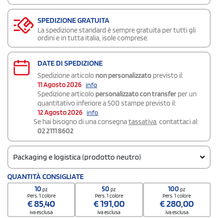
SPEDIZIONE GRATUITA
La spedizione standard è sempre gratuita per tutti gli
ordini e in tutta italia, isole comprese.
DATE DI SPEDIZIONE
Spedizione articolo
non personalizzato
previsto il:
11 Agosto 2026
info
Spedizione articolo
personalizzato con transfer
per un
quantitativo inferiore a 500 stampe previsto il:
12 Agosto 2026
info
Se hai bisogno di una consegna
tassativa
, contattaci al:
02 2111 8602
Packaging e logistica (prodotto neutro)
Codice doganale
QUANTITÀ CONSIGLIATE
4419190000000000000000
10
50
100
pz
pz
pz
Quantità per confezione
Pers. 1 colore
Pers. 1 colore
Pers. 1 colore
€
85,40
€
191,00
€
280,00
50 / Polybag
iva esclusa
iva esclusa
iva esclusa