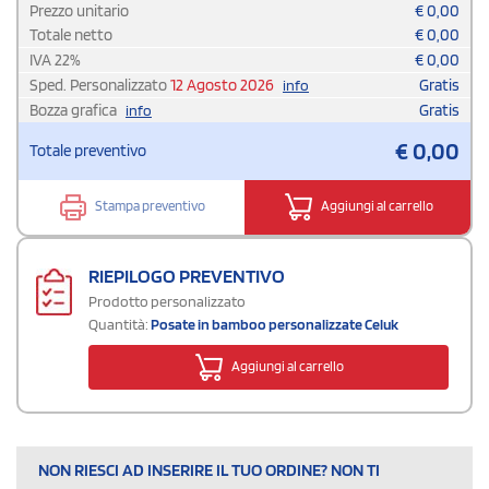
Prezzo unitario
€
0,00
Totale netto
€
0,00
IVA
22
%
€
0,00
Sped. Personalizzato
12 Agosto 2026
Gratis
info
Bozza grafica
Gratis
info
€
0,00
Totale preventivo
Stampa preventivo
Aggiungi al carrello
RIEPILOGO PREVENTIVO
Prodotto personalizzato
Quantità:
Posate in bamboo personalizzate Celuk
Aggiungi al carrello
NON RIESCI AD INSERIRE IL TUO ORDINE? NON TI