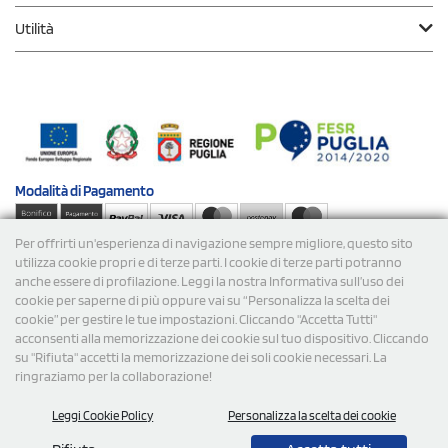
Utilità
Modalità di
Pagamento
Per offrirti un'esperienza di navigazione sempre migliore, questo sito
Spedizioni
utilizza cookie propri e di terze parti. I cookie di terze parti potranno
anche essere di profilazione. Leggi la nostra Informativa sull’uso dei
cookie per saperne di più oppure vai su “Personalizza la scelta dei
cookie” per gestire le tue impostazioni. Cliccando "Accetta Tutti"
acconsenti alla memorizzazione dei cookie sul tuo dispositivo. Cliccando
su "Rifiuta" accetti la memorizzazione dei soli cookie necessari. La
ringraziamo per la collaborazione!
© 2026 StampaSi s.r.l. TUTTI I DIRITTI SONO RISERVATI -
Leggi Cookie Policy
Personalizza la scelta dei cookie
P.Iva/C.F. 09734470967 - N° Rea MI-2110632