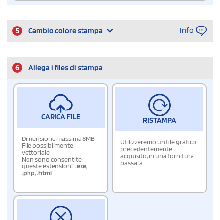
Info
5
Cambio colore stampa
6
Allega i files di stampa
CARICA FILE
RISTAMPA
Dimensione massima 8MB
Utilizzeremo un file grafico
File possibilmente
precedentemente
vettoriale
acquisito, in una fornitura
Non sono consentite
passata.
queste estensioni:
.exe
,
.php
,
.html