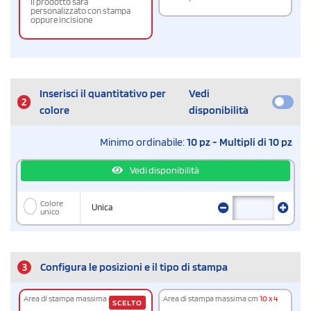
Il prodotto sarà
personalizzato con stampa
oppure incisione
Inserisci il quantitativo per
Vedi
2
colore
disponibilità
Minimo ordinabile:
10 pz - Multipli di 10 pz
Vedi disponibilità
Colore
Unica
unico
3
Configura le posizioni e il tipo di stampa
Area di stampa massima cm
10 x 4
Area di stampa massima cm
10 x 4
SCELTO