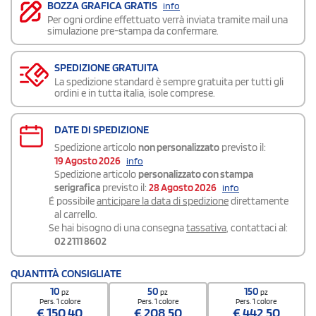
BOZZA GRAFICA GRATIS
info
Per ogni ordine effettuato verrà inviata tramite mail una
simulazione pre-stampa da confermare.
SPEDIZIONE GRATUITA
La spedizione standard è sempre gratuita per tutti gli
ordini e in tutta italia, isole comprese.
DATE DI SPEDIZIONE
Spedizione articolo
non personalizzato
previsto il:
19 Agosto 2026
info
Spedizione articolo
personalizzato con stampa
serigrafica
previsto il:
28 Agosto 2026
info
É possibile
anticipare la data di spedizione
direttamente
al carrello.
Se hai bisogno di una consegna
tassativa
, contattaci al:
02 2111 8602
QUANTITÀ CONSIGLIATE
10
50
150
pz
pz
pz
Pers. 1 colore
Pers. 1 colore
Pers. 1 colore
€
150,40
€
208,50
€
442,50