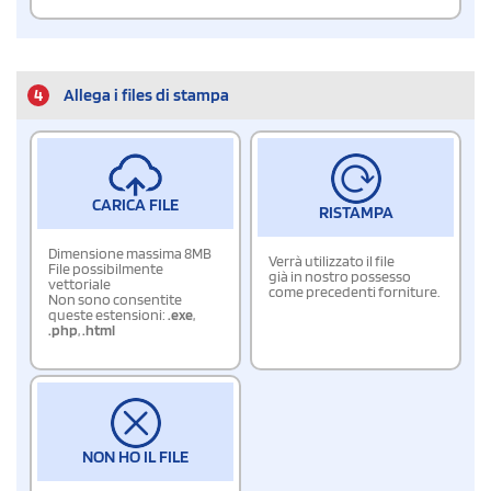
4
Allega i files di stampa
CARICA FILE
RISTAMPA
Dimensione massima 8MB
Verrà utilizzato il file
File possibilmente
già in nostro possesso
vettoriale
come precedenti forniture.
Non sono consentite
queste estensioni:
.exe
,
.php
,
.html
NON HO IL FILE