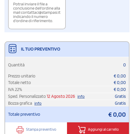
Potrai inviare il file a
conclusione dell'ordine alla
mail contattaci@stampasi.it
indicando il numero
d'ordine di riferimento.
IL TUO PREVENTIVO
Quantità
0
Prezzo unitario
€
0,00
Totale netto
€
0,00
IVA
22
%
€
0,00
Sped. Personalizzato
12 Agosto 2026
Gratis
info
Bozza grafica
Gratis
info
€
0,00
Totale preventivo
Stampa preventivo
Aggiungi al carrello