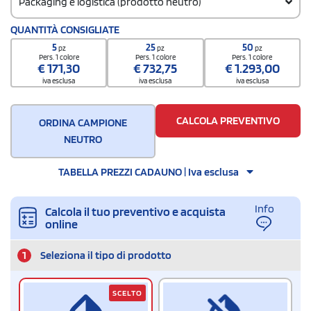
Packaging e logistica (prodotto neutro)
Codice doganale
QUANTITÀ CONSIGLIATE
9608500000000000000000
5
25
50
pz
pz
pz
Quantità per confezione
Pers. 1 colore
Pers. 1 colore
Pers. 1 colore
€
171,30
€
732,75
€
1.293,00
30 / Inner carton
iva esclusa
iva esclusa
iva esclusa
Quantità per scatola
60
CALCOLA PREVENTIVO
ORDINA CAMPIONE
NEUTRO
TABELLA PREZZI CADAUNO | Iva esclusa
Info
Calcola il tuo preventivo e acquista
online
1
Seleziona il tipo di prodotto
SCELTO