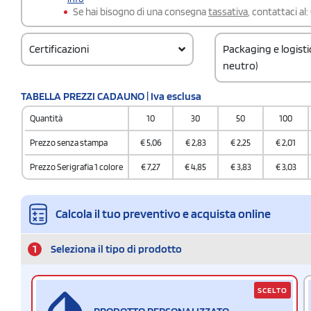
Se hai bisogno di una consegna
tassativa
, contattaci al:
Certificazioni
Packaging e logist
neutro)
Codice doganale
TABELLA PREZZI CADAUNO | Iva esclusa
4202929890000000
Quantità
10
30
50
100
Quantità per confez
200 / Polybag
Prezzo senza stampa
€
5,06
€
2,83
€
2,25
€
2,01
Quantità per scatol
Prezzo Serigrafia 1 colore
€
7,27
€
4,85
€
3,83
€
3,03
200
Calcola il tuo preventivo e acquista online
1
Seleziona il tipo di prodotto
SCELTO