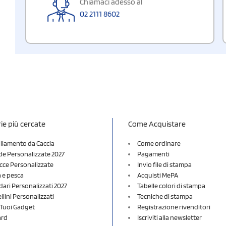
Chiamaci adesso al
02 2111 8602
ie più cercate
Come Acquistare
liamento da Caccia
Come ordinare
e Personalizzate 2027
Pagamenti
cce Personalizzate
Invio file di stampa
a e pesca
Acquisti MePA
dari Personalizzati 2027
Tabelle colori di stampa
lini Personalizzati
Tecniche di stampa
i Tuoi Gadget
Registrazione rivenditori
ard
Iscriviti alla newsletter