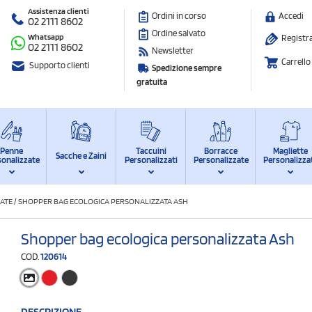
Assistenza clienti
Ordini in corso
Accedi
02 2111 8602
Ordine salvato
Whatsapp
Registra
02 2111 8602
Newsletter
Carrello
Supporto clienti
Spedizione sempre
gratuita
Penne
Taccuini
Borracce
Magliette
Sacche e Zaini
sonalizzate
Personalizzati
Personalizzate
Personalizza
ATE
/
SHOPPER BAG ECOLOGICA PERSONALIZZATA ASH
Shopper bag ecologica personalizzata Ash
COD.
120614
DESCRIZIONE