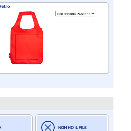
Retro
A
NON HO IL FILE