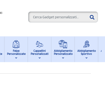
ti
Felpe
Cappellini
Abbigliamento
Abbigliamento
Ab
te
Personalizzate
Personalizzati
Personalizzato
Sportivo
d