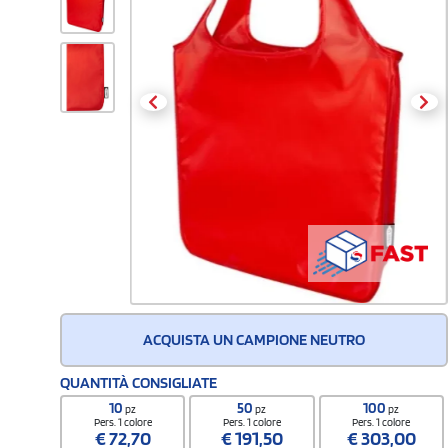
ACQUISTA UN CAMPIONE NEUTRO
QUANTITÀ CONSIGLIATE
10
50
100
pz
pz
pz
Pers. 1 colore
Pers. 1 colore
Pers. 1 colore
€
72,70
€
191,50
€
303,00