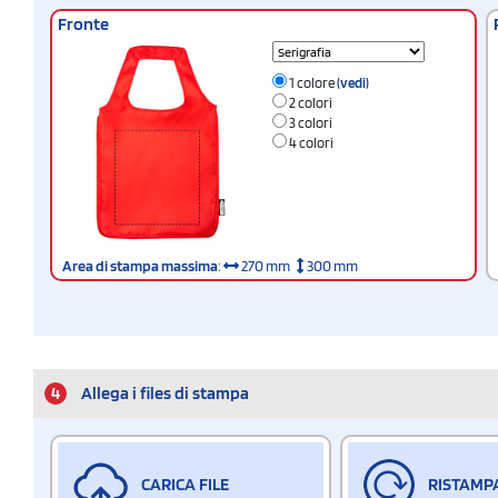
Fronte
1 colore
(vedi)
2 colori
3 colori
4 colori
Area di stampa massima
:
270 mm
300 mm
4
Allega i files di stampa
CARICA FILE
RISTAMP