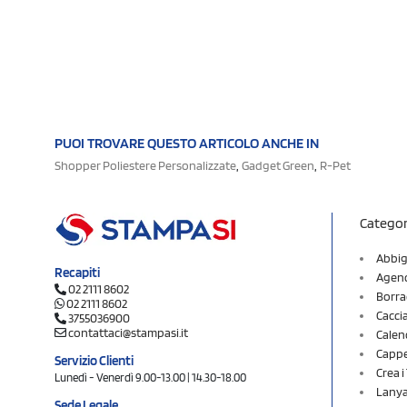
PUOI TROVARE QUESTO ARTICOLO ANCHE IN
,
,
Shopper Poliestere Personalizzate
Gadget Green
R-Pet
Categor
Abbig
Recapiti
Agend
02 2111 8602
Borra
02 2111 8602
Cacci
3755036900
contattaci@stampasi.it
Calen
Cappel
Servizio Clienti
Crea 
Lunedì - Venerdì 9.00-13.00 | 14.30-18.00
Lany
Sede Legale