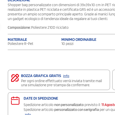
Shopper bag personalizzate con dimensioni di 39x39x10 cm in PET rici
realizzate in plastica PET riciclata e certificata GRS ed è un accessori
presenta un ampio scomparto principale aperto. Grazie ai manici lun
un gadget ecologico di tendenza ideale da regalare ai tuoi clienti.
Composizione:
Poliestere 210D riciclato
MATERIALE
MINIMO ORDINABILE
Poliestere R-Pet
10 pezzi
BOZZA GRAFICA GRATIS
info
Per ogni ordine effettuato verrà inviata tramite mail
una simulazione pre-stampa da confermare.
DATE DI SPEDIZIONE
Spedizione articolo
non personalizzato
previsto il:
11 Agost
Spedizione articolo
personalizzato con serigrafia
per un qua
info