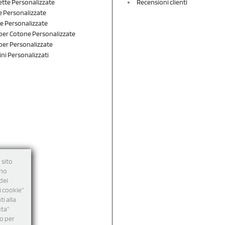
ette Personalizzate
Recensioni clienti
 Personalizzate
e Personalizzate
er Cotone Personalizzate
er Personalizzate
ini Personalizzati
 sito
nno
dei
i cookie”
i alla
uta"
mo per