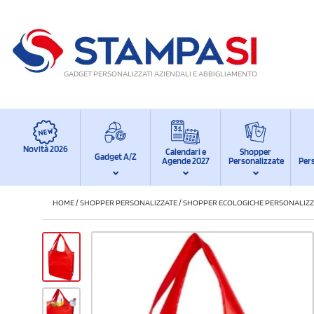
GADGET PERSONALIZZATI AZIENDALI E ABBIGLIAMENTO
Novità 2026
Calendari e
Shopper
Gadget A/Z
Agende 2027
Personalizzate
Per
HOME
/
SHOPPER PERSONALIZZATE
/
SHOPPER ECOLOGICHE PERSONALIZZ