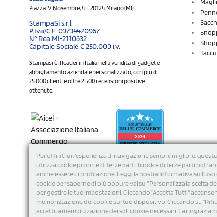
Magli
Piazza IV Novembre, 4 - 20124 Milano (MI)
Penne
Sacch
StampaSi s.r.l.
P.Iva/C.F. 09734470967
Shopp
N° Rea MI-2110632
Shopp
Capitale Sociale € 250.000 i.v.
Taccu
Stampasi è il leader in Italia nella vendita di gadget e
abbigliamento aziendale personalizzato, con più di
25.000 clienti e oltre 2.500 recensioni positive
ottenute.
Per offrirti un'esperienza di navigazione sempre migliore, questo
utilizza cookie propri e di terze parti. I cookie di terze parti potra
anche essere di profilazione. Leggi la nostra Informativa sull’uso 
cookie per saperne di più oppure vai su “Personalizza la scelta de
per gestire le tue impostazioni. Cliccando "Accetta Tutti" acconsent
memorizzazione dei cookie sul tuo dispositivo. Cliccando su "Rifi
Seguici
accetti la memorizzazione dei soli cookie necessari. La ringrazia