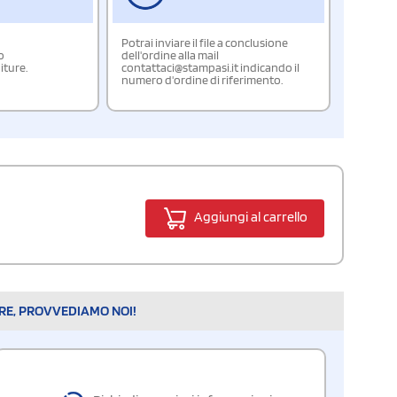
Potrai inviare il file a conclusione
o
dell'ordine alla mail
iture.
contattaci@stampasi.it indicando il
numero d'ordine di riferimento.
Aggiungi al carrello
ARE, PROVVEDIAMO NOI!