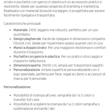
strato e pochette con gancio in plastica è un accessorio pratico e
resistente, ideale per qualsiasi esigenza di branding e marketing.
Realizzata con materiali durevoli ma leggeri, è progettata per essere
facilmente ripiegata e trasportata.
Caratteristiche principali:
Materiale
: 210D, leggero ma robusto, perfetto per un uso
quotidiano.
Design pieghevole
: Facile da ripiegare in dimensioni compatte
(13x2x8 cm), ideale per risparmiare spazio quando non in uso.
Manici a doppio strato
: Per una maggiore resistenza e comfort
durante il trasporto.
Pochette con gancio in plastica
: Per un pratico stoccaggio e
trasporto della borsa.
Dimensioni aperta
: 39x50 cm, ampia per trasportare oggetti.
Personalizzazione
: Ampia superficie personalizzabile con il
logo aziendale, perfetta per fiere, regali ai clienti o accessori di
marca per il personale.
Personalizzazione:
Possibilità di stampa all over, serigrafia da 1 a 3 colori o
transfer full color
Possibilità di scegliere la stampa da 1 a 2 colori serigrafia o
sublimazione entrambi i lati