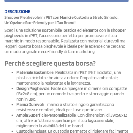
DESCRIZIONE
Shopper Pieghevole in rPET con Manici e Custodia a Strato Singolo:
Un'Opzione Eco-Friendly per il Tuo Brand!
Scegli una soluzione
sostenibile
,
pratica
ed
elegante
con la
shopper
pieghevole in rPET
, l'accessorio perfetto per promuovere il tuo
marchio in modo responsabile. Realizzata con materiali durevoli ma
leggeri, questa borsa pieghevole è ideale per le aziende che cercano
un modo originale e eco-friendly di fare marketing.
Perché scegliere questa borsa?
Materiale Sostenibile
: Realizzata in
rPET
(PET riciclato), una
plastica riciclata che aiuta a ridurre l’impatto ambientale,
mantenendo la resistenza e la leggerezza.
Design Pieghevole
: Facile da ripiegare in dimensioni compatte
(13x2x8 cm), per un comodo trasporto e stoccaggio quando
non in uso.
Manici Durevoli
: I manici a strato singolo garantiscono
resistenza e comfort, ideali per l'uso quotidiano.
Ampia Superficie Personalizzabile
: Con dimensioni di 39x58x12
cm, offre un’ottima superficie per il tuo
logo aziendale
,
migliorando la visibilità del tuo brand.
Custodia Inclusa
: La custodia permette di ripiegare facilmente