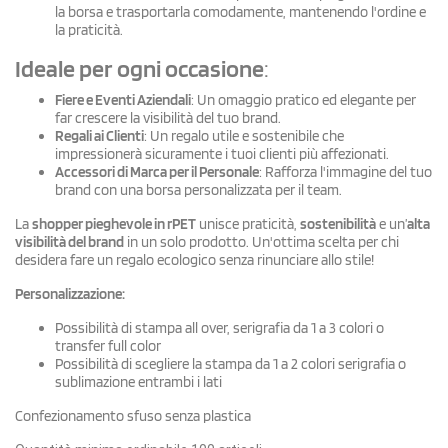
la borsa e trasportarla comodamente, mantenendo l'ordine e
la praticità.
Ideale per ogni occasione
:
Fiere e Eventi Aziendali
: Un omaggio pratico ed elegante per
far crescere la visibilità del tuo brand.
Regali ai Clienti
: Un regalo utile e sostenibile che
impressionerà sicuramente i tuoi clienti più affezionati.
Accessori di Marca per il Personale
: Rafforza l'immagine del tuo
brand con una borsa personalizzata per il team.
La
shopper pieghevole in rPET
unisce praticità,
sostenibilità
e un’
alta
visibilità del brand
in un solo prodotto. Un'ottima scelta per chi
desidera fare un regalo ecologico senza rinunciare allo stile!
Personalizzazione:
Possibilità di stampa all over, serigrafia da 1 a 3 colori o
transfer full color
Possibilità di scegliere la stampa da 1 a 2 colori serigrafia o
sublimazione entrambi i lati
Confezionamento sfuso senza plastica