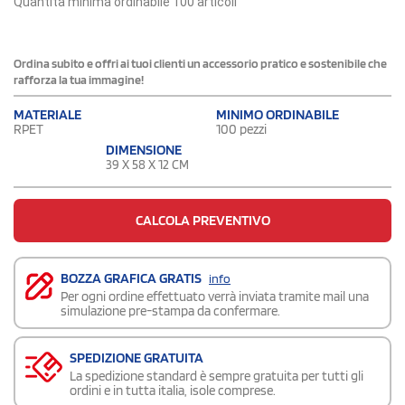
Quantità minima ordinabile 100 articoli
Ordina subito e offri ai tuoi clienti un accessorio pratico e sostenibile che
rafforza la tua immagine!
MATERIALE
MINIMO ORDINABILE
RPET
100 pezzi
DIMENSIONE
39 X 58 X 12 CM
CALCOLA PREVENTIVO
BOZZA GRAFICA GRATIS
info
Per ogni ordine effettuato verrà inviata tramite mail una
simulazione pre-stampa da confermare.
SPEDIZIONE GRATUITA
La spedizione standard è sempre gratuita per tutti gli
ordini e in tutta italia, isole comprese.