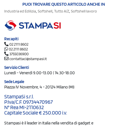
PUOI TROVARE QUESTO ARTICOLO ANCHE IN
,
,
,
Industria ed Edilizia
Softshell
Tutto A/Z
Softshell lavoro
Recapiti
02 2111 8602
02 2111 8602
3755036900
contattaci@stampasi.it
Servizio Clienti
Lunedì - Venerdì 9.00-13.00 | 14.30-18.00
Sede Legale
Piazza IV Novembre, 4 - 20124 Milano (MI)
StampaSi s.r.l.
P.Iva/C.F. 09734470967
N° Rea MI-2110632
Capitale Sociale € 250.000 i.v.
Stampasi è il leader in Italia nella vendita di gadget e