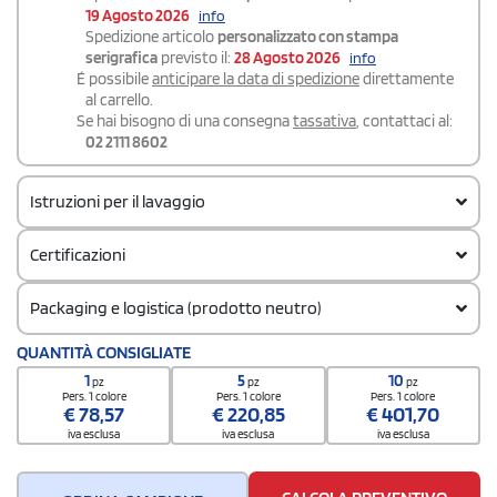
19 Agosto 2026
info
Spedizione articolo
personalizzato con stampa
serigrafica
previsto il:
28 Agosto 2026
info
É possibile
anticipare la data di spedizione
direttamente
al carrello.
Se hai bisogno di una consegna
tassativa
, contattaci al:
02 2111 8602
Istruzioni per il lavaggio
Certificazioni
Packaging e logistica (prodotto neutro)
Codice doganale
QUANTITÀ CONSIGLIATE
62103000
1
5
10
pz
pz
pz
Quantità per scatola
Pers. 1 colore
Pers. 1 colore
Pers. 1 colore
€
78,57
€
220,85
€
401,70
10
iva esclusa
iva esclusa
iva esclusa