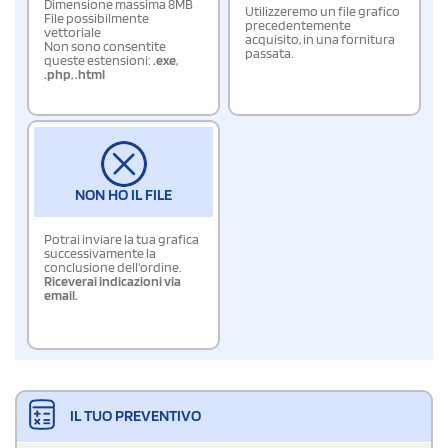
Dimensione massima 8MB
Utilizzeremo un file grafico
File possibilmente
precedentemente
vettoriale
acquisito, in una fornitura
Non sono consentite
passata.
queste estensioni:
.exe
,
.php
,
.html
NON HO IL FILE
Potrai inviare la tua grafica
successivamente la
conclusione dell'ordine.
Riceverai indicazioni via
email.
IL TUO PREVENTIVO