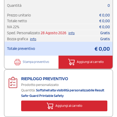
Quantità
0
Prezzo unitario
€
0,00
Totale netto
€
0,00
IVA
22
%
€
0,00
Sped. Personalizzato
28 Agosto 2026
Gratis
info
Bozza grafica
Gratis
info
€
0,00
Totale preventivo
Stampa preventivo
Aggiungi al carrello
RIEPILOGO PREVENTIVO
Prodotto personalizzato
Quantità:
Softshell alta visibilità personalizzabile Result
Safe-Guard Printable Safety
Aggiungi al carrello