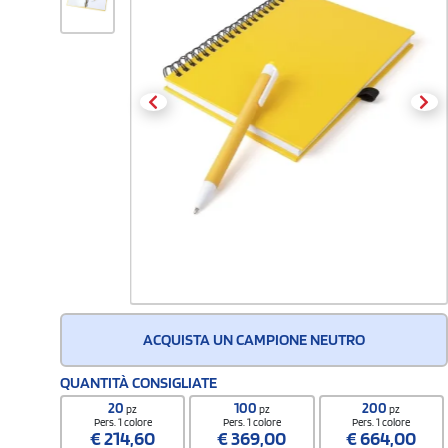
ACQUISTA UN CAMPIONE NEUTRO
QUANTITÀ CONSIGLIATE
20
100
200
pz
pz
pz
Pers. 1 colore
Pers. 1 colore
Pers. 1 colore
€
214,60
€
369,00
€
664,00