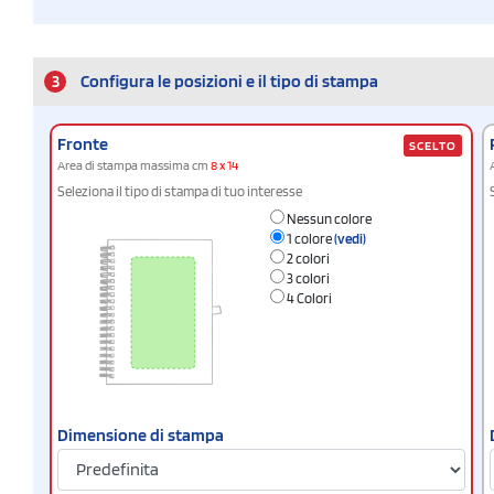
3
Configura le posizioni e il tipo di stampa
Fronte
SCELTO
Area di stampa massima cm
8 x 14
Seleziona il tipo di stampa di tuo interesse
Nessun colore
1 colore
(vedi)
2 colori
3 colori
4 Colori
Dimensione di stampa