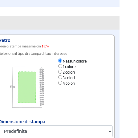
Retro
Area di stampa massima cm
8 x 14
Seleziona il tipo di stampa di tuo interesse
Nessun colore
1 colore
2 colori
3 colori
4 colori
Dimensione di stampa