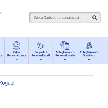
ti
Felpe
Cappellini
Abbigliamento
Abbigliamento
Ab
te
Personalizzate
Personalizzati
Personalizzato
Sportivo
d
 Koguel