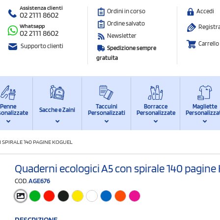
Assistenza clienti
Ordini in corso
Accedi
02 2111 8602
Ordine salvato
Whatsapp
Registra
02 2111 8602
Newsletter
Carrello
Supporto clienti
Spedizione sempre
gratuita
Penne
Taccuini
Borracce
Magliette
Sacche e Zaini
sonalizzate
Personalizzati
Personalizzate
Personalizza
 SPIRALE 140 PAGINE KOGUEL
Quaderni ecologici A5 con spirale 140 pagine
COD.
AGE676
DESCRIZIONE