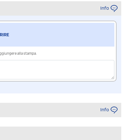
Info
RIRE
aggiungere alla stampa.
Info