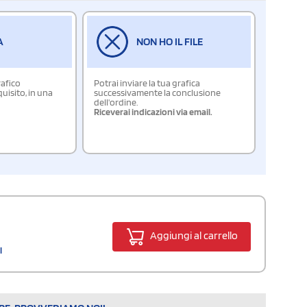
A
NON HO IL FILE
rafico
Potrai inviare la tua grafica
isito, in una
successivamente la conclusione
dell'ordine.
Riceverai indicazioni via email.
Aggiungi al carrello
l