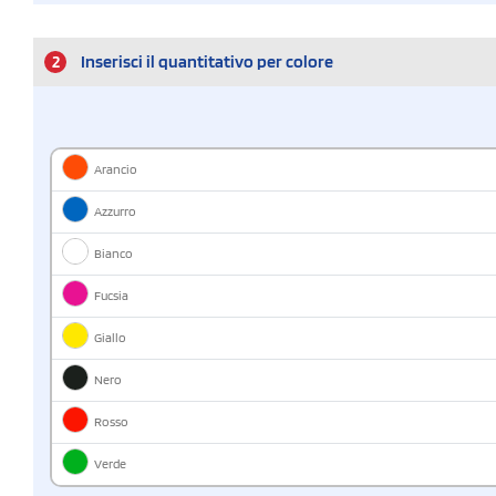
2
Inserisci il quantitativo per colore
Arancio
Azzurro
Bianco
Fucsia
Giallo
Nero
Rosso
Verde