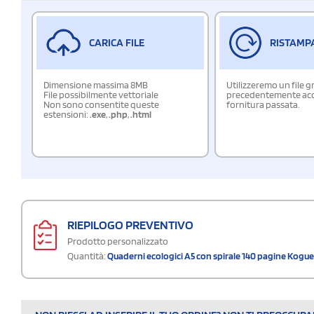
CARICA FILE
RISTAMP
Dimensione massima 8MB
Utilizzeremo un file g
File possibilmente vettoriale
precedentemente acqu
Non sono consentite queste
fornitura passata.
estensioni:
.exe
,
.php
,
.html
RIEPILOGO PREVENTIVO
Prodotto personalizzato
Quantità:
Quaderni ecologici A5 con spirale 140 pagine Kogue