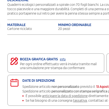
Quaderni ecologici personalizzati a spirale con 70 fogli bianchi. La cov
tocco piacevole e una maggiore durabilità. Completi di una penna a sf
pratico portapenne sul retro per avere la penna stessa sempre a por
MATERIALE
MINIMO ORDINABILE
Cartone riciclato
20 pezzi
BOZZA GRAFICA GRATIS
info
Per ogni ordine effettuato verrà inviata tramite mail
una simulazione pre-stampa da confermare.
DATE DI SPEDIZIONE
Spedizione articolo
non personalizzato
previsto il:
13 Agos
Spedizione articolo
personalizzato con stampa serigrafica
p
É possibile
anticipare la data di spedizione
direttamente a
Se hai bisogno di una consegna
tassativa
, contattaci al: