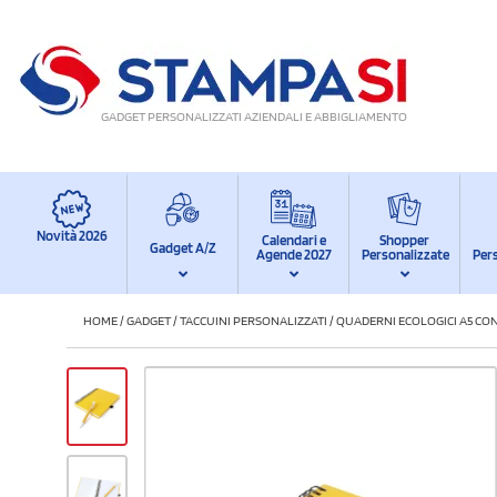
GADGET PERSONALIZZATI AZIENDALI E ABBIGLIAMENTO
Novità 2026
Calendari e
Shopper
Gadget A/Z
Agende 2027
Personalizzate
Per
HOME
/
GADGET
/
TACCUINI PERSONALIZZATI
/
QUADERNI ECOLOGICI A5 CON