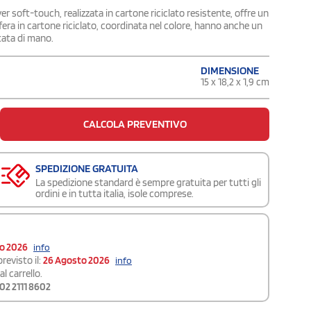
er soft-touch, realizzata in cartone riciclato resistente, offre un
era in cartone riciclato, coordinata nel colore, hanno anche un
tata di mano.
DIMENSIONE
15 x 18,2 x 1,9 cm
CALCOLA PREVENTIVO
SPEDIZIONE GRATUITA
La spedizione standard è sempre gratuita per tutti gli
ordini e in tutta italia, isole comprese.
to 2026
info
revisto il:
26 Agosto 2026
info
l carrello.
02 2111 8602