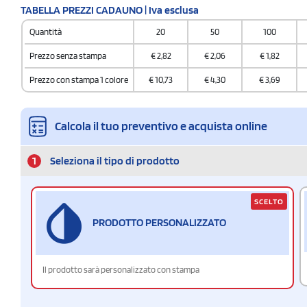
TABELLA PREZZI CADAUNO | Iva esclusa
Quantità
20
50
100
Prezzo senza stampa
€
2,82
€
2,06
€
1,82
Prezzo con stampa 1 colore
€
10,73
€
4,30
€
3,69
Calcola il tuo preventivo e acquista online
1
Seleziona il tipo di prodotto
SCELTO
PRODOTTO PERSONALIZZATO
Il prodotto sarà personalizzato con stampa