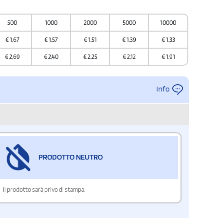
500
1000
2000
5000
10000
€
1,67
€
1,57
€
1,51
€
1,39
€
1,33
€
2,69
€
2,40
€
2,25
€
2,12
€
1,91
Info
PRODOTTO NEUTRO
Il prodotto sarà privo di stampa.