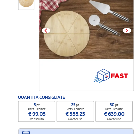
QUANTITÀ CONSIGLIATE
5
25
50
pz
pz
pz
Pers. 1 colore
Pers. 1 colore
Pers. 1 colore
€
99,05
€
388,25
€
639,00
iva esclusa
iva esclusa
iva esclusa