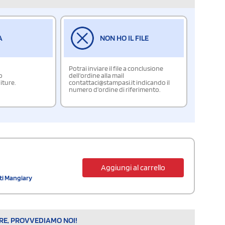
A
NON HO IL FILE
Potrai inviare il file a conclusione
o
dell'ordine alla mail
iture.
contattaci@stampasi.it indicando il
numero d'ordine di riferimento.
Aggiungi al carrello
ati Mangiary
ARE, PROVVEDIAMO NOI!