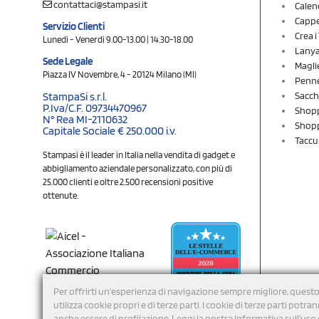
contattaci@stampasi.it
Calen
Cappel
Servizio Clienti
Crea 
Lunedì - Venerdì 9.00-13.00 | 14.30-18.00
Lany
Sede Legale
Magli
Piazza IV Novembre, 4 - 20124 Milano (MI)
Penne
Sacch
StampaSi s.r.l.
P.Iva/C.F. 09734470967
Shopp
N° Rea MI-2110632
Shopp
Capitale Sociale € 250.000 i.v.
Taccu
Stampasi è il leader in Italia nella vendita di gadget e
abbigliamento aziendale personalizzato, con più di
25.000 clienti e oltre 2.500 recensioni positive
ottenute.
Per offrirti un'esperienza di navigazione sempre migliore, questo
utilizza cookie propri e di terze parti. I cookie di terze parti potra
anche essere di profilazione. Leggi la nostra Informativa sull’uso 