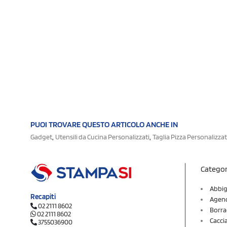
PUOI TROVARE QUESTO ARTICOLO ANCHE IN
,
,
Gadget
Utensili da Cucina Personalizzati
Taglia Pizza Personalizzat
Categor
Abbig
Recapiti
Agend
02 2111 8602
Borra
02 2111 8602
Cacci
3755036900