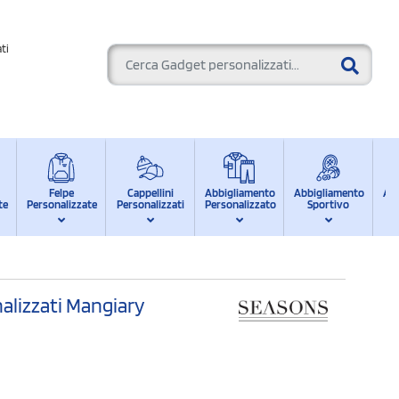
ti
Felpe
Cappellini
Abbigliamento
Abbigliamento
Ab
te
Personalizzate
Personalizzati
Personalizzato
Sportivo
d
nalizzati Mangiary