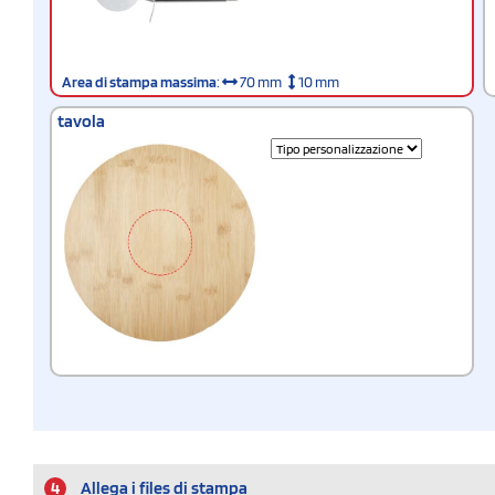
Area di stampa massima
:
70 mm
10 mm
tavola
4
Allega i files di stampa