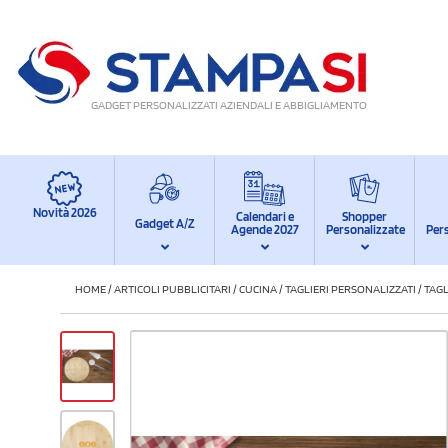
GADGET PERSONALIZZATI AZIENDALI E ABBIGLIAMENTO
Novità 2026
Calendari e
Shopper
Gadget A/Z
Agende 2027
Personalizzate
Per
HOME
/
ARTICOLI PUBBLICITARI
/
CUCINA
/
TAGLIERI PERSONALIZZATI
/
TAGL