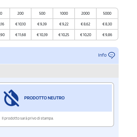
0000000
00
200
500
1000
2000
5000
a
,16
€
10,10
€
9,39
€
9,22
€
8,62
€
8,30
,90
€
11,68
€
10,39
€
10,25
€
10,20
€
9,86
Info
PRODOTTO NEUTRO
Il prodotto sarà privo di stampa.