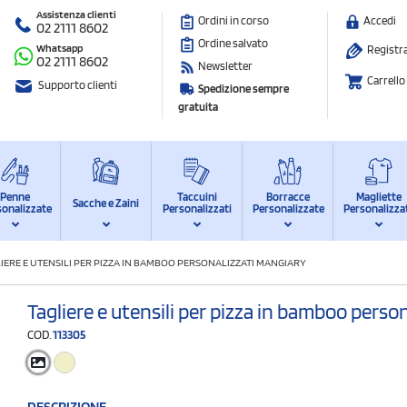
Assistenza clienti
Ordini in corso
Accedi
02 2111 8602
Ordine salvato
Whatsapp
Registra
02 2111 8602
Newsletter
Carrello
Supporto clienti
Spedizione sempre
gratuita
Penne
Taccuini
Borracce
Magliette
Sacche e Zaini
sonalizzate
Personalizzati
Personalizzate
Personalizza
IERE E UTENSILI PER PIZZA IN BAMBOO PERSONALIZZATI MANGIARY
Tagliere e utensili per pizza in bamboo perso
COD.
113305
DESCRIZIONE