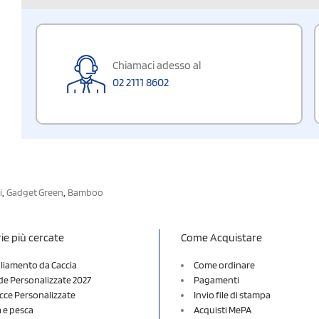
Chiamaci adesso al
02 2111 8602
,
,
i
Gadget Green
Bamboo
ie più cercate
Come Acquistare
liamento da Caccia
Come ordinare
e Personalizzate 2027
Pagamenti
cce Personalizzate
Invio file di stampa
a e pesca
Acquisti MePA