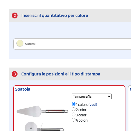
2
Inserisci il quantitativo per colore
Natural
3
Configura le posizioni e il tipo di stampa
Spatola
1 colore
(vedi)
2 colori
3 colori
4 colori