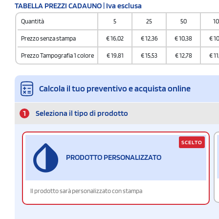
Codice doganale
TABELLA PREZZI CADAUNO | Iva esclusa
821490000000000
Quantità
5
25
50
1
Quantità per scatol
8
Prezzo senza stampa
€
16,02
€
12,36
€
10,38
€
10
Prezzo Tampografia 1 colore
€
19,81
€
15,53
€
12,78
€
11
Calcola il tuo preventivo e acquista online
1
Seleziona il tipo di prodotto
SCELTO
PRODOTTO PERSONALIZZATO
Il prodotto sarà personalizzato con stampa