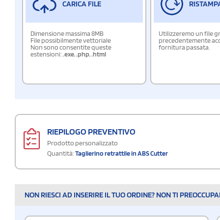
CARICA FILE
RISTAMP
Dimensione massima 8MB
Utilizzeremo un file g
File possibilmente vettoriale
precedentemente acqu
Non sono consentite queste
fornitura passata.
estensioni:
.exe
,
.php
,
.html
RIEPILOGO PREVENTIVO
Prodotto personalizzato
Quantità:
Taglierino retrattile in ABS Cutter
NON RIESCI AD INSERIRE IL TUO ORDINE? NON TI PREOCCUP