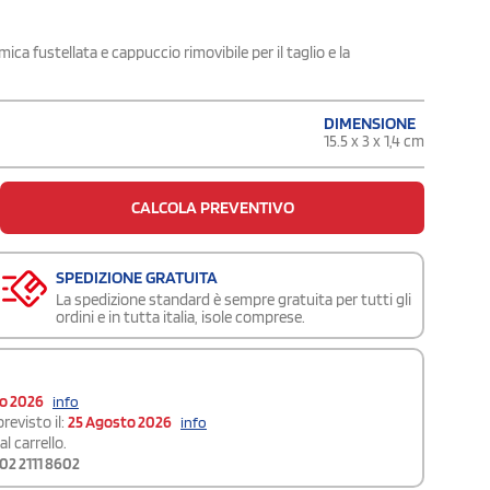
ca fustellata e cappuccio rimovibile per il taglio e la
DIMENSIONE
15.5 x 3 x 1,4 cm
CALCOLA PREVENTIVO
SPEDIZIONE GRATUITA
La spedizione standard è sempre gratuita per tutti gli
ordini e in tutta italia, isole comprese.
to 2026
info
revisto il:
25 Agosto 2026
info
l carrello.
02 2111 8602