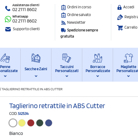
Assistenza clienti
Ordini in corso
Accedi
02 2111 8602
Ordine salvato
Whatsapp
Registra
02 2111 8602
Newsletter
Carrello
Supporto clienti
Spedizione sempre
gratuita
Penne
Taccuini
Borracce
Magliette
Sacche e Zaini
sonalizzate
Personalizzati
Personalizzate
Personalizza
/
TAGLIERINO RETRATTILE IN ABS CUTTER
Taglierino retrattile in ABS Cutter
COD.
SI2534
Bianco