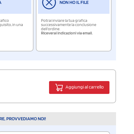
A
NON HO IL FILE
rafico
Potrai inviare la tua grafica
isito, in una
successivamente la conclusione
dell'ordine.
Riceverai indicazioni via email.
Aggiungi al carrello
ARE, PROVVEDIAMO NOI!