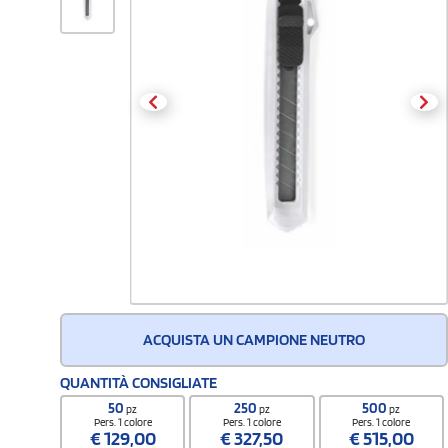
ACQUISTA UN CAMPIONE NEUTRO
QUANTITÀ CONSIGLIATE
50
250
500
pz
pz
pz
Pers. 1 colore
Pers. 1 colore
Pers. 1 colore
€
129,00
€
327,50
€
515,00