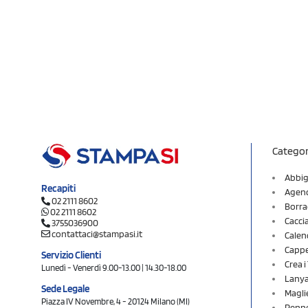
Categor
Abbig
Recapiti
Agend
02 2111 8602
Borra
02 2111 8602
Cacci
3755036900
contattaci@stampasi.it
Calen
Cappel
Servizio Clienti
Crea 
Lunedì - Venerdì 9.00-13.00 | 14.30-18.00
Lany
Sede Legale
Magli
Piazza IV Novembre, 4 - 20124 Milano (MI)
Penne