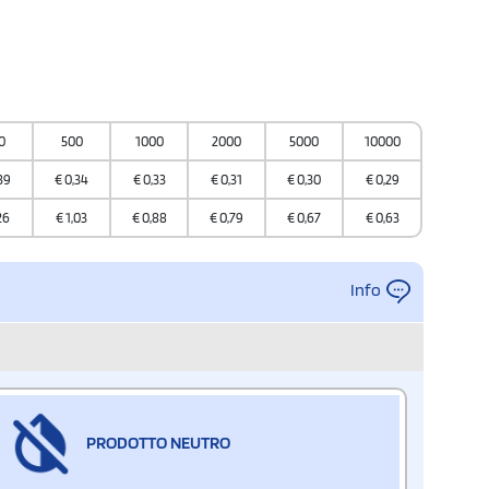
0
500
1000
2000
5000
10000
39
€
0,34
€
0,33
€
0,31
€
0,30
€
0,29
26
€
1,03
€
0,88
€
0,79
€
0,67
€
0,63
Info
PRODOTTO NEUTRO