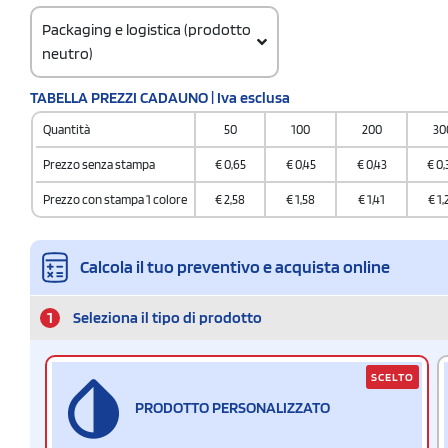
Packaging e logistica (prodotto
neutro)
Quantità per confezione
TABELLA PREZZI CADAUNO | Iva esclusa
100
Quantità
50
100
200
30
Quantità per scatola
500
Prezzo senza stampa
€
0,65
€
0,45
€
0,43
€
0,
Prezzo con stampa 1 colore
€
2,58
€
1,58
€
1,41
€
1,
Calcola il tuo preventivo e acquista online
1
Seleziona il tipo di prodotto
SCELTO
PRODOTTO PERSONALIZZATO