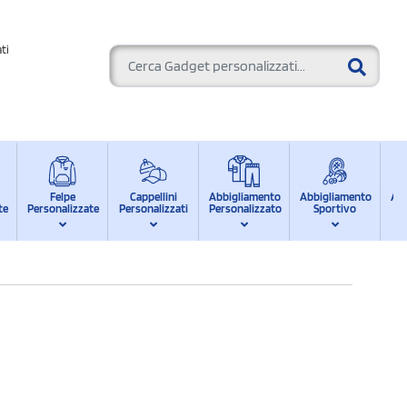
ti
Felpe
Cappellini
Abbigliamento
Abbigliamento
Ab
te
Personalizzate
Personalizzati
Personalizzato
Sportivo
d