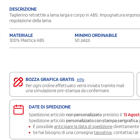
DESCRIZIONE
Taglierino retrattile a lama larga e corpo in ABS. Impugnatura ergonomi
regolazione della lama.
MATERIALE
MINIMO ORDINABILE
100% Plastica ABS
50 pezzi
BOZZA GRAFICA GRATIS
info
Per ogni ordine effettuato verrà inviata tramite mail
una simulazione pre-stampa da confermare.
DATE DI SPEDIZIONE
Spedizione articolo
non personalizzato
previsto il:
13 Agos
Spedizione articolo
personalizzato con stampa serigrafica
p
É possibile
anticipare la data di spedizione
direttamente a
Se hai bisogno di una consegna
tassativa
, contattaci al: