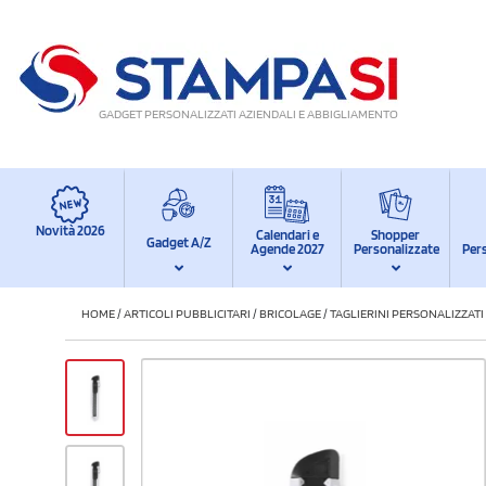
GADGET PERSONALIZZATI AZIENDALI E ABBIGLIAMENTO
Novità 2026
Calendari e
Shopper
Gadget A/Z
Agende 2027
Personalizzate
Per
HOME
/
ARTICOLI PUBBLICITARI
/
BRICOLAGE
/
TAGLIERINI PERSONALIZZATI