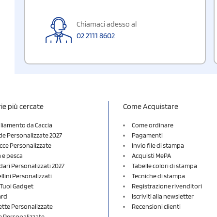
Chiamaci adesso al
02 2111 8602
ie più cercate
Come Acquistare
liamento da Caccia
Come ordinare
e Personalizzate 2027
Pagamenti
cce Personalizzate
Invio file di stampa
a e pesca
Acquisti MePA
dari Personalizzati 2027
Tabelle colori di stampa
lini Personalizzati
Tecniche di stampa
i Tuoi Gadget
Registrazione rivenditori
ard
Iscriviti alla newsletter
ette Personalizzate
Recensioni clienti
 Personalizzate