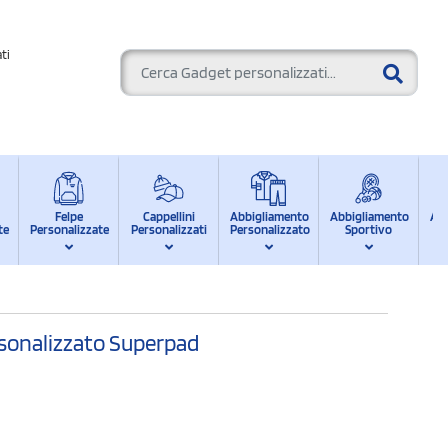
ti
Felpe
Cappellini
Abbigliamento
Abbigliamento
Ab
te
Personalizzate
Personalizzati
Personalizzato
Sportivo
d
rsonalizzato Superpad