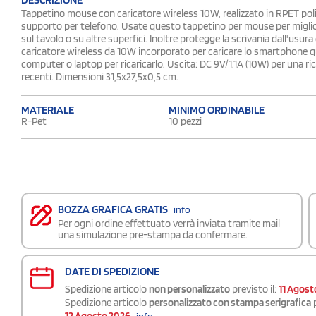
Tappetino mouse con caricatore wireless 10W, realizzato in RPET polie
supporto per telefono. Usate questo tappetino per mouse per migliorar
sul tavolo o su altre superfici. Inoltre protegge la scrivania dall'us
caricatore wireless da 10W incorporato per caricare lo smartphone q
computer o laptop per ricaricarlo. Uscita: DC 9V/1.1A (10W) per una ric
recenti. Dimensioni 31,5x27,5x0,5 cm.
MATERIALE
MINIMO ORDINABILE
R-Pet
10 pezzi
BOZZA GRAFICA GRATIS
info
Per ogni ordine effettuato verrà inviata tramite mail
una simulazione pre-stampa da confermare.
DATE DI SPEDIZIONE
Spedizione articolo
non personalizzato
previsto il:
11 Agost
Spedizione articolo
personalizzato con stampa serigrafica
p
12 Agosto 2026
info