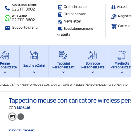
Assistenza clienti
Ordini in corso
Accedi
02 2111 8602
Ordine salvato
Whatsapp
Registra
02 2111 8602
Newsletter
Carrello
Supporto clienti
Spedizione sempre
gratuita
Penne
Taccuini
Borracce
Magliette
Sacche e Zaini
sonalizzate
Personalizzati
Personalizzate
Personalizza
ALIZZATI
/
TAPPETINO MOUSE CON CARICATORE WIRELESS PERSONALIZZATO SUPERPAD
Tappetino mouse con caricatore wireless pe
COD.
MO6416
DESCRIZIONE