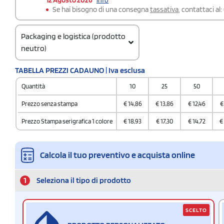
Se hai bisogno di una consegna
tassativa
, contattaci al:
Packaging e logistica (prodotto
neutro)
Codice doganale
TABELLA PREZZI CADAUNO | Iva esclusa
8504 4095
Quantità
10
25
50
Quantità per scatola
20
Prezzo senza stampa
€
14,86
€
13,86
€
12,46
€
Prezzo Stampa serigrafica 1 colore
€
18,93
€
17,30
€
14,72
€
Calcola il tuo preventivo e acquista online
1
Seleziona il tipo di prodotto
SCELTO