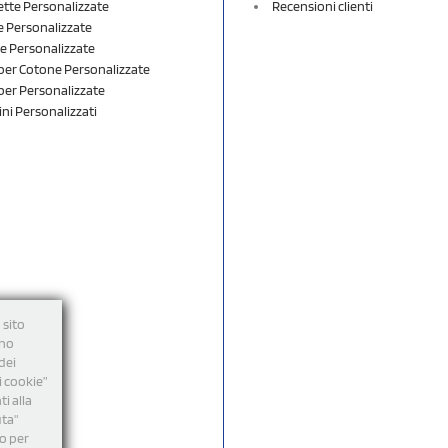
ette Personalizzate
Recensioni clienti
 Personalizzate
e Personalizzate
er Cotone Personalizzate
er Personalizzate
ini Personalizzati
 sito
nno
dei
i cookie”
i alla
uta"
mo per