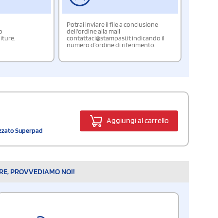
Potrai inviare il file a conclusione
o
dell'ordine alla mail
iture.
contattaci@stampasi.it indicando il
numero d'ordine di riferimento.
Aggiungi al carrello
izzato Superpad
ARE, PROVVEDIAMO NOI!