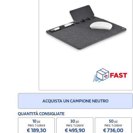
ACQUISTA UN CAMPIONE NEUTRO
QUANTITÀ CONSIGLIATE
10
30
50
pz
pz
pz
Pers. 1 colore
Pers. 1 colore
Pers. 1 colore
€
189,30
€
495,90
€
736,00