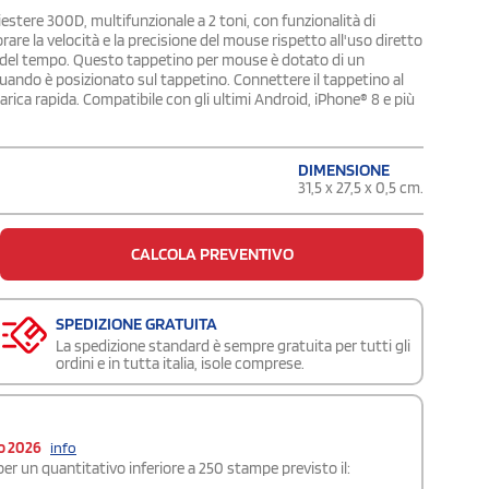
stere 300D, multifunzionale a 2 toni, con funzionalità di
e la velocità e la precisione del mouse rispetto all'uso diretto
ura del tempo. Questo tappetino per mouse è dotato di un
uando è posizionato sul tappetino. Connettere il tappetino al
arica rapida. Compatibile con gli ultimi Android, iPhone® 8 e più
DIMENSIONE
31,5 x 27,5 x 0,5 cm.
CALCOLA PREVENTIVO
SPEDIZIONE GRATUITA
La spedizione standard è sempre gratuita per tutti gli
ordini e in tutta italia, isole comprese.
o 2026
info
er un quantitativo inferiore a 250 stampe previsto il: