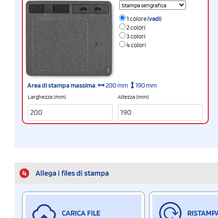
1 colore
(vedi)
2 colori
3 colori
4 colori
Area di stampa massima
:
200 mm
190 mm
Larghezza (mm)
Altezza (mm)
4
Allega i files di stampa
CARICA FILE
RISTAMP