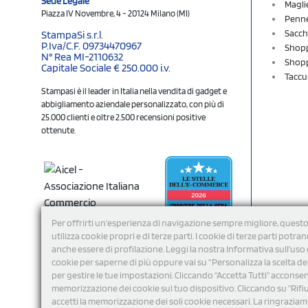
Sede Legale
Magli
Piazza IV Novembre, 4 - 20124 Milano (MI)
Penne
Sacch
StampaSi s.r.l.
P.Iva/C.F. 09734470967
Shopp
N° Rea MI-2110632
Shopp
Capitale Sociale € 250.000 i.v.
Taccu
Stampasi è il leader in Italia nella vendita di gadget e
abbigliamento aziendale personalizzato, con più di
25.000 clienti e oltre 2.500 recensioni positive
ottenute.
Per offrirti un'esperienza di navigazione sempre migliore, questo
utilizza cookie propri e di terze parti. I cookie di terze parti potra
anche essere di profilazione. Leggi la nostra Informativa sull’uso 
cookie per saperne di più oppure vai su “Personalizza la scelta de
per gestire le tue impostazioni. Cliccando "Accetta Tutti" acconsent
memorizzazione dei cookie sul tuo dispositivo. Cliccando su "Rifi
Seguici
accetti la memorizzazione dei soli cookie necessari. La ringrazia