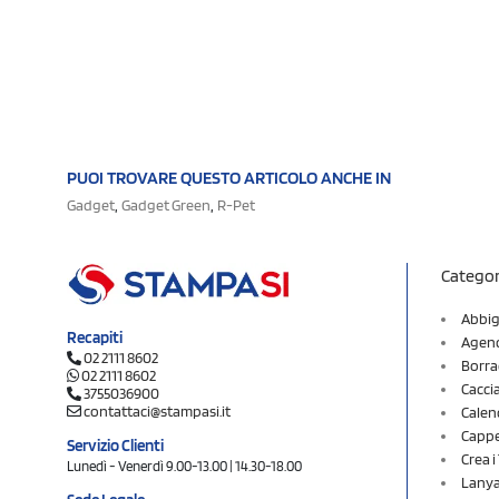
PUOI TROVARE QUESTO ARTICOLO ANCHE IN
,
,
Gadget
Gadget Green
R-Pet
Categor
Abbig
Recapiti
Agend
02 2111 8602
Borra
02 2111 8602
Cacci
3755036900
contattaci@stampasi.it
Calen
Cappel
Servizio Clienti
Crea 
Lunedì - Venerdì 9.00-13.00 | 14.30-18.00
Lany