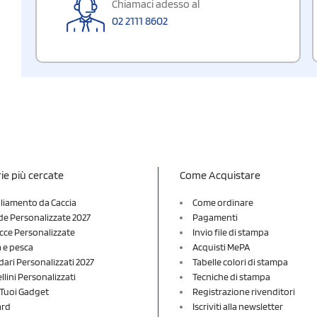
Chiamaci adesso al
02 2111 8602
ie più cercate
Come Acquistare
liamento da Caccia
Come ordinare
e Personalizzate 2027
Pagamenti
cce Personalizzate
Invio file di stampa
a e pesca
Acquisti MePA
dari Personalizzati 2027
Tabelle colori di stampa
lini Personalizzati
Tecniche di stampa
i Tuoi Gadget
Registrazione rivenditori
ard
Iscriviti alla newsletter