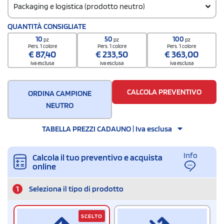
Packaging e logistica (prodotto neutro)
Codice doganale
QUANTITÀ CONSIGLIATE
392690979000000000Q300
10
50
100
pz
pz
pz
Quantità per scatola
Pers. 1 colore
Pers. 1 colore
Pers. 1 colore
€
87,40
€
233,50
€
363,00
144
iva esclusa
iva esclusa
iva esclusa
CALCOLA PREVENTIVO
ORDINA CAMPIONE
NEUTRO
TABELLA PREZZI CADAUNO | Iva esclusa
Info
Calcola il tuo preventivo e acquista
online
1
Seleziona il tipo di prodotto
SCELTO