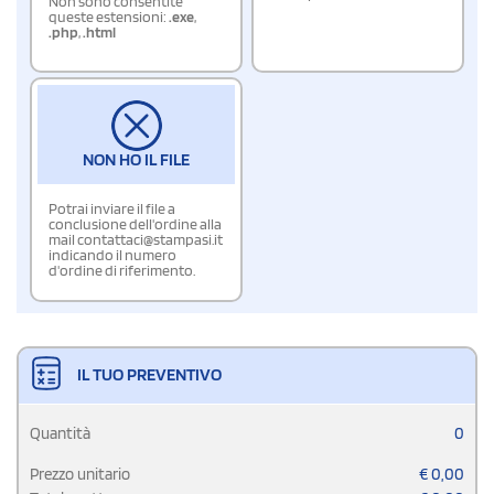
Non sono consentite
queste estensioni:
.exe
,
.php
,
.html
NON HO IL FILE
Potrai inviare il file a
conclusione dell'ordine alla
mail contattaci@stampasi.it
indicando il numero
d'ordine di riferimento.
IL TUO PREVENTIVO
Quantità
0
Prezzo unitario
€
0,00