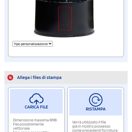
4
Allega i files di stampa
CARICA FILE
RISTAMPA
Dimensione massima 8MB
Verrà utilizzato il file
File possibilmente
già in nostro possesso
vettoriale
come precedenti forniture.