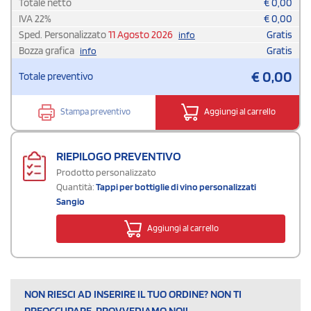
Totale netto
€
0,00
IVA
22
%
€
0,00
Sped. Personalizzato
11 Agosto 2026
Gratis
info
Bozza grafica
Gratis
info
€
0,00
Totale preventivo
Stampa preventivo
Aggiungi al carrello
RIEPILOGO PREVENTIVO
Prodotto personalizzato
Quantità:
Tappi per bottiglie di vino personalizzati
Sangio
Aggiungi al carrello
NON RIESCI AD INSERIRE IL TUO ORDINE? NON TI
PREOCCUPARE, PROVVEDIAMO NOI!