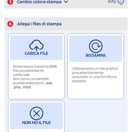
Info
5
Cambio colore stampa
6
Allega i files di stampa
CARICA FILE
RISTAMPA
Dimensione massima 8MB
Utilizzeremo un file grafico
File possibilmente
precedentemente
vettoriale
acquisito, in una fornitura
Non sono consentite
passata.
queste estensioni:
.exe
,
.php
,
.html
NON HO IL FILE