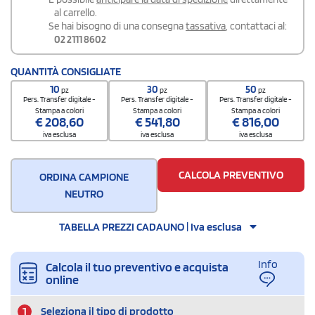
al carrello.
Se hai bisogno di una consegna
tassativa
, contattaci al:
02 2111 8602
QUANTITÀ CONSIGLIATE
10
30
50
pz
pz
pz
Pers. Transfer digitale -
Pers. Transfer digitale -
Pers. Transfer digitale -
Stampa a colori
Stampa a colori
Stampa a colori
€
208,60
€
541,80
€
816,00
iva esclusa
iva esclusa
iva esclusa
CALCOLA PREVENTIVO
ORDINA CAMPIONE
NEUTRO
TABELLA PREZZI CADAUNO | Iva esclusa
Info
Calcola il tuo preventivo e acquista
online
1
Seleziona il tipo di prodotto