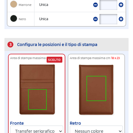
Marrone
Unica
Nero
Unica
3
Configura le posizioni e il tipo di stampa
Area di stampa massima cm
18 x 20
Area di stampa massima cm
18 x 23
SCELTO
Fronte
Retro