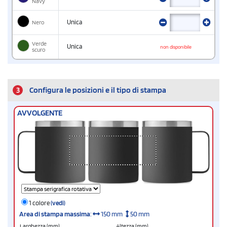
Navy
Nero
Unica
Verde
Unica
non disponibile
scuro
3
Configura le posizioni e il tipo di stampa
AVVOLGENTE
1 colore
(vedi)
Area di stampa massima
:
150 mm
50 mm
Larghezza (mm)
Altezza (mm)