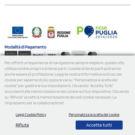
Modalità di
Pagamento
Per offrirti un'esperienza di navigazione sempre migliore, questo sito
Spedizioni
utilizza cookie propri e di terze parti. I cookie di terze parti potranno
anche essere di profilazione. Leggi la nostra Informativa sull’uso dei
cookie per saperne di più oppure vai su “Personalizza la scelta dei
cookie” per gestire le tue impostazioni. Cliccando "Accetta Tutti"
acconsenti alla memorizzazione dei cookie sul tuo dispositivo. Cliccando
su "Rifiuta" accetti la memorizzazione dei soli cookie necessari. La
ringraziamo per la collaborazione!
© 2026 StampaSi s.r.l. TUTTI I DIRITTI SONO RISERVATI -
Leggi Cookie Policy
Personalizza la scelta dei cookie
P.Iva/C.F. 09734470967 - N° Rea MI-2110632
Rifiuta
Accetta tutti
0,00
Cad.
+ IVA