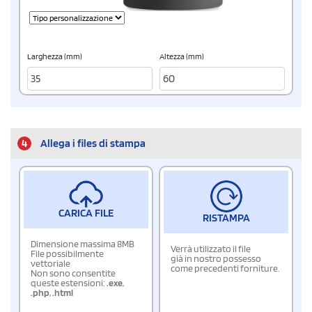
Larghezza (mm)
Altezza (mm)
4
Allega i files di stampa
CARICA FILE
RISTAMPA
Dimensione massima 8MB
Verrà utilizzato il file
File possibilmente
già in nostro possesso
vettoriale
come precedenti forniture.
Non sono consentite
queste estensioni:
.exe
,
.php
,
.html