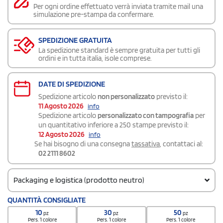
Per ogni ordine effettuato verrà inviata tramite mail una
simulazione pre-stampa da confermare.
SPEDIZIONE GRATUITA
La spedizione standard è sempre gratuita per tutti gli
ordini e in tutta italia, isole comprese.
DATE DI SPEDIZIONE
Spedizione articolo
non personalizzato
previsto il:
11 Agosto 2026
info
Spedizione articolo
personalizzato con tampografia
per
un quantitativo inferiore a 250 stampe previsto il:
12 Agosto 2026
info
Se hai bisogno di una consegna
tassativa
, contattaci al:
02 2111 8602
Packaging e logistica (prodotto neutro)
Codice doganale
QUANTITÀ CONSIGLIATE
9617 0000
10
30
50
pz
pz
pz
Quantità per scatola
Pers. 1 colore
Pers. 1 colore
Pers. 1 colore