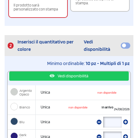
stampa.
Il prodotto sarà
personalizzato con stampa
Inserisci il quantitativo per
Vedi
2
colore
disponibilità
Minimo ordinabile:
10 pz - Multipli di 1 pz
Vedi disponibilità
Argento
Unica
non disponibile
Opaco
Bianco
Unica
In arrivo
non disponibile
24/08/2026
Blu
Unica
Dark
Unica