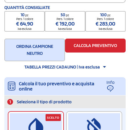
Codice doganale
QUANTITÀ CONSIGLIATE
6912 0025
10
50
100
pz
pz
pz
Quantità per scatola
Pers. 1 colore
Pers. 1 colore
Pers. 1 colore
€
64,90
€
192,00
€
283,00
24
iva esclusa
iva esclusa
iva esclusa
CALCOLA PREVENTIVO
ORDINA CAMPIONE
NEUTRO
TABELLA PREZZI CADAUNO | Iva esclusa
Info
Calcola il tuo preventivo e acquista
online
1
Seleziona il tipo di prodotto
SCELTO