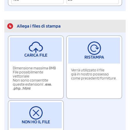
4
Allega i files di stampa
CARICA FILE
RISTAMPA
Dimensione massima 8MB
Verrà utilizzato il file
File possibilmente
già in nostro possesso
vettoriale
come precedenti forniture.
Non sono consentite
queste estensioni:
.exe
,
.php
,
.html
NON HO IL FILE