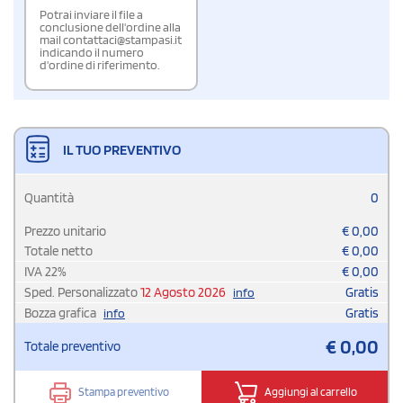
Potrai inviare il file a
conclusione dell'ordine alla
mail contattaci@stampasi.it
indicando il numero
d'ordine di riferimento.
IL TUO PREVENTIVO
Quantità
0
Prezzo unitario
€
0,00
Totale netto
€
0,00
IVA
22
%
€
0,00
Sped. Personalizzato
12 Agosto 2026
Gratis
info
Bozza grafica
Gratis
info
€
0,00
Totale preventivo
Stampa preventivo
Aggiungi al carrello