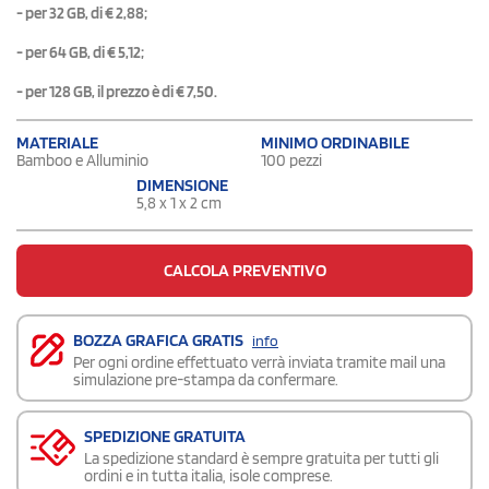
- per 32 GB, di € 2,88;
- per 64 GB, di € 5,12;
- per 128 GB, il prezzo è di € 7,50.
MATERIALE
MINIMO ORDINABILE
Bamboo e Alluminio
100 pezzi
DIMENSIONE
5,8 x 1 x 2 cm
CALCOLA PREVENTIVO
BOZZA GRAFICA GRATIS
info
Per ogni ordine effettuato verrà inviata tramite mail una
simulazione pre-stampa da confermare.
SPEDIZIONE GRATUITA
La spedizione standard è sempre gratuita per tutti gli
ordini e in tutta italia, isole comprese.