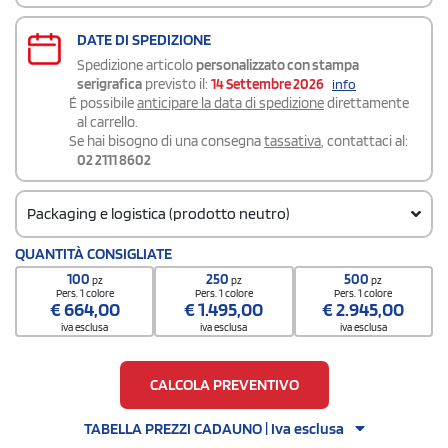
DATE DI SPEDIZIONE
Spedizione articolo
personalizzato con stampa
serigrafica
previsto il:
14 Settembre 2026
info
É possibile
anticipare la data di spedizione
direttamente
al carrello.
Se hai bisogno di una consegna
tassativa
, contattaci al:
02 2111 8602
Packaging e logistica (prodotto neutro)
Codice doganale
QUANTITÀ CONSIGLIATE
8523511000000000000000
100
250
500
pz
pz
pz
Quantità per scatola
Pers. 1 colore
Pers. 1 colore
Pers. 1 colore
€
664,00
€
1.495,00
€
2.945,00
100
iva esclusa
iva esclusa
iva esclusa
CALCOLA PREVENTIVO
TABELLA PREZZI CADAUNO | Iva esclusa