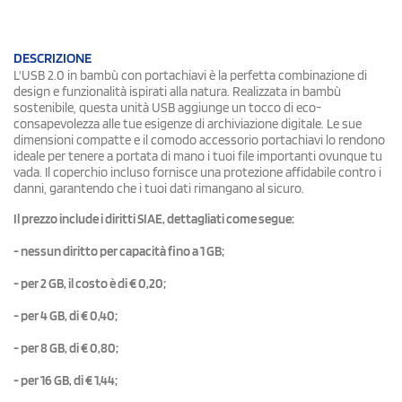
DESCRIZIONE
L'USB 2.0 in bambù con portachiavi è la perfetta combinazione di
design e funzionalità ispirati alla natura. Realizzata in bambù
sostenibile, questa unità USB aggiunge un tocco di eco-
consapevolezza alle tue esigenze di archiviazione digitale. Le sue
dimensioni compatte e il comodo accessorio portachiavi lo rendono
ideale per tenere a portata di mano i tuoi file importanti ovunque tu
vada. Il coperchio incluso fornisce una protezione affidabile contro i
danni, garantendo che i tuoi dati rimangano al sicuro.
Il prezzo include i diritti SIAE, dettagliati come segue:
- nessun diritto per capacità fino a 1 GB;
- per 2 GB, il costo è di € 0,20;
- per 4 GB, di € 0,40;
- per 8 GB, di € 0,80;
- per 16 GB, di € 1,44;