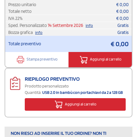
Prezzo unitario
€
0,00
Totale netto
€
0,00
IVA
22
%
€
0,00
Sped. Personalizzato
14 Settembre 2026
Gratis
info
Bozza grafica
Gratis
info
€
0,00
Totale preventivo
Stampa preventivo
Aggiungi al carrello
RIEPILOGO PREVENTIVO
Prodotto personalizzato
Quantità:
USB 2.0 in bambù con portachiavi da 2 a 128 GB
Aggiungi al carrello
NON RIESCI AD INSERIRE IL TUO ORDINE? NON TI