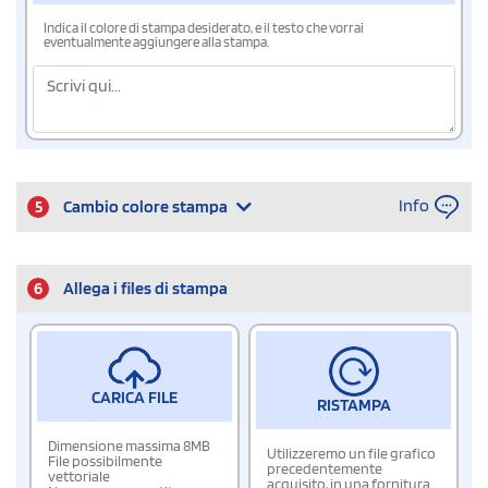
Indica il colore di stampa desiderato, e il testo che vorrai
eventualmente aggiungere alla stampa.
Info
5
Cambio colore stampa
6
Allega i files di stampa
CARICA FILE
RISTAMPA
Dimensione massima 8MB
Utilizzeremo un file grafico
File possibilmente
precedentemente
vettoriale
acquisito, in una fornitura