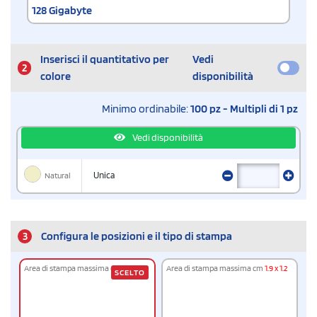
128 Gigabyte
Inserisci il quantitativo per
Vedi
2
colore
disponibilità
Minimo ordinabile:
100 pz - Multipli di 1 pz
Vedi disponibilità
Natural
Unica
3
Configura le posizioni e il tipo di stampa
Area di stampa massima cm
1.9 x 1.2
Area di stampa massima cm
1.9 x 1.2
SCELTO