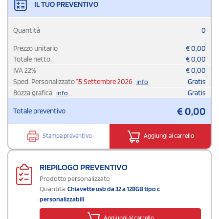
IL TUO PREVENTIVO
Quantità
0
Prezzo unitario
€
0,00
Totale netto
€
0,00
IVA
22
%
€
0,00
Sped. Personalizzato
15 Settembre 2026
Gratis
info
Bozza grafica
Gratis
info
€
0,00
Totale preventivo
Stampa preventivo
Aggiungi al carrello
RIEPILOGO PREVENTIVO
Prodotto personalizzato
Quantità:
Chiavette usb da 32 a 128GB tipo c
personalizzabili
Aggiungi al carrello