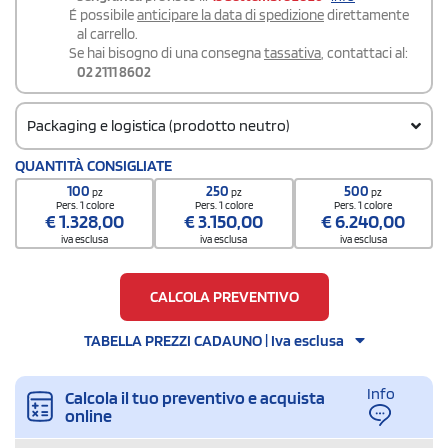
É possibile
anticipare la data di spedizione
direttamente
al carrello.
Se hai bisogno di una consegna
tassativa
, contattaci al:
02 2111 8602
Packaging e logistica (prodotto neutro)
Codice doganale
QUANTITÀ CONSIGLIATE
8523511000000000000000
100
250
500
pz
pz
pz
Quantità per scatola
Pers. 1 colore
Pers. 1 colore
Pers. 1 colore
€
1.328,00
€
3.150,00
€
6.240,00
100
iva esclusa
iva esclusa
iva esclusa
CALCOLA PREVENTIVO
TABELLA PREZZI CADAUNO | Iva esclusa
Info
Calcola il tuo preventivo e acquista
online