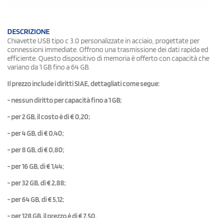
DESCRIZIONE
Chiavette USB tipo c 3.0 personalizzate in acciaio, progettate per
connessioni immediate. Offrono una trasmissione dei dati rapida ed
efficiente. Questo dispositivo di memoria è offerto con capacità che
variano da 1 GB fino a 64 GB.
Il prezzo include i diritti SIAE, dettagliati come segue:
- nessun diritto per capacità fino a 1 GB;
- per 2 GB, il costo è di € 0,20;
- per 4 GB, di € 0,40;
- per 8 GB, di € 0,80;
- per 16 GB, di € 1,44;
- per 32 GB, di € 2,88;
- per 64 GB, di € 5,12;
- per 128 GB, il prezzo è di € 7,50.