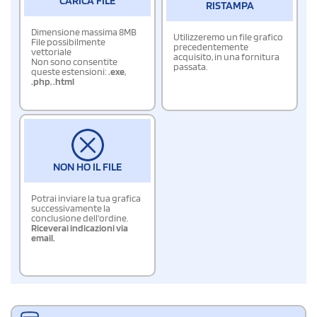
CARICA FILE
RISTAMPA
Dimensione massima 8MB
Utilizzeremo un file grafico
File possibilmente
precedentemente
vettoriale
acquisito, in una fornitura
Non sono consentite
passata.
queste estensioni:
.exe
,
.php
,
.html
NON HO IL FILE
Potrai inviare la tua grafica
successivamente la
conclusione dell'ordine.
Riceverai indicazioni via
email.