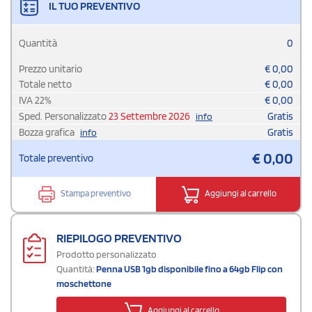
IL TUO PREVENTIVO
Quantità
0
Prezzo unitario
€
0,00
Totale netto
€
0,00
IVA
22
%
€
0,00
Sped. Personalizzato
23 Settembre 2026
Gratis
info
Bozza grafica
Gratis
info
€
0,00
Totale preventivo
Stampa preventivo
Aggiungi al carrello
RIEPILOGO PREVENTIVO
Prodotto personalizzato
Quantità:
Penna USB 1gb disponibile fino a 64gb Flip con
moschettone
Aggiungi al carrello