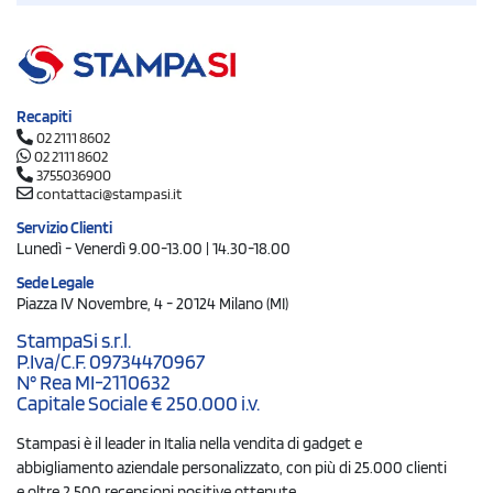
Recapiti
02 2111 8602
02 2111 8602
3755036900
contattaci@stampasi.it
Servizio Clienti
Lunedì - Venerdì 9.00-13.00 | 14.30-18.00
Sede Legale
Piazza IV Novembre, 4 - 20124 Milano (MI)
StampaSi s.r.l.
P.Iva/C.F. 09734470967
N° Rea MI-2110632
Capitale Sociale € 250.000 i.v.
Stampasi è il leader in Italia nella vendita di gadget e
abbigliamento aziendale personalizzato, con più di 25.000 clienti
e oltre 2.500 recensioni positive ottenute.