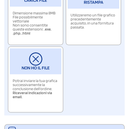
CARICA FILE
RISTAMPA
Dimensione massima 8MB
Utilizzeremo un file grafico
File possibilmente
precedentemente
vettoriale
acquisito, in una fornitura
Non sono consentite
passata.
queste estensioni:
.exe
,
.php
,
.html
NON HO IL FILE
Potrai inviare la tua grafica
successivamente la
conclusione dell'ordine.
Riceverai indicazioni via
email.