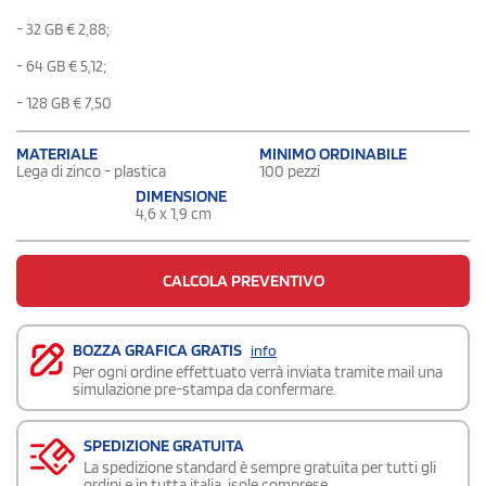
- 32 GB € 2,88;
- 64 GB € 5,12;
- 128 GB € 7,50
MATERIALE
MINIMO ORDINABILE
Lega di zinco - plastica
100 pezzi
DIMENSIONE
4,6 x 1,9 cm
CALCOLA PREVENTIVO
BOZZA GRAFICA GRATIS
info
Per ogni ordine effettuato verrà inviata tramite mail una
simulazione pre-stampa da confermare.
SPEDIZIONE GRATUITA
La spedizione standard è sempre gratuita per tutti gli
ordini e in tutta italia, isole comprese.