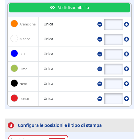
Vedi disponibilità
Arancione
Unica
Bianco
Unica
Blu
Unica
Lime
Unica
Nero
Unica
Rosso
Unica
3
Configura le posizioni e il tipo di stampa