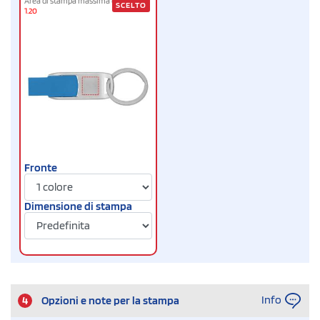
Area di stampa massima cm
1.10 x
SCELTO
1.20
Fronte
Dimensione di stampa
Info
4
Opzioni e note per la stampa