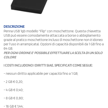
DESCRIZIONE
Penna USB 1gb modello "Flip" con moschettone. Questa chiavetta
USB può essere comodamente attaccata a borse o abbigliamento
grazie al pratico moschettone incluso (il moschettone non è idoneo
per l'uso in arrampicata). Opzioni di capacità disponibili da 1 GB fino a
64 GB.
PER OGNI ORDINE E' POSSIBILE EFFETTUARE LA SCELTA DI UN SOLO
COLORE
I COSTI INCLUDONO I DIRITTI SIAE, SPECIFICATI COME SEGUE:
- nessun diritto applicabile per capacità fino a 1 GB;
- 2 GB € 0,20;
- 4 GB € 0,40;
- 8 GB € 0,80;
- 16 GB € 1,44;