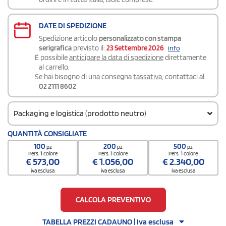
DATE DI SPEDIZIONE
Spedizione articolo
personalizzato con stampa
serigrafica
previsto il:
23 Settembre 2026
info
É possibile
anticipare la data di spedizione
direttamente
al carrello.
Se hai bisogno di una consegna
tassativa
, contattaci al:
02 2111 8602
Packaging e logistica (prodotto neutro)
Codice doganale
QUANTITÀ CONSIGLIATE
8523511000000000000000
100
200
500
pz
pz
pz
Quantità per scatola
Pers. 1 colore
Pers. 1 colore
Pers. 1 colore
€
573,00
€
1.056,00
€
2.340,00
100
iva esclusa
iva esclusa
iva esclusa
CALCOLA PREVENTIVO
TABELLA PREZZI CADAUNO | Iva esclusa