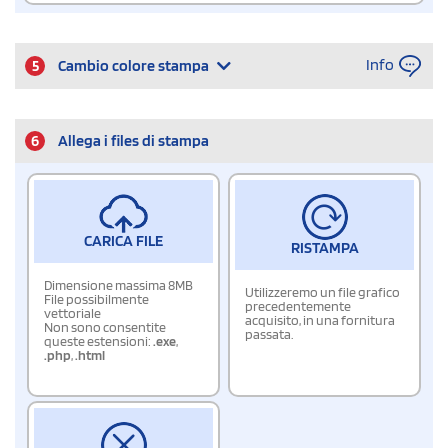
Info
5
Cambio colore stampa
6
Allega i files di stampa
CARICA FILE
RISTAMPA
Dimensione massima 8MB
Utilizzeremo un file grafico
File possibilmente
precedentemente
vettoriale
acquisito, in una fornitura
Non sono consentite
passata.
queste estensioni:
.exe
,
.php
,
.html