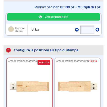
Minimo ordinabile:
100 pz - Multipli di 1 pz
Vedi disponibilità
Marrone
Unica
chiaro
3
Configura le posizioni e il tipo di stampa
Area di stampa massima cm
1.4 x 3.4
Area di stampa massima cm
1.4 x 3.4
SCELTO