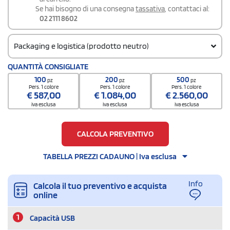
Se hai bisogno di una consegna
tassativa
, contattaci al:
02 2111 8602
Packaging e logistica (prodotto neutro)
Codice doganale
QUANTITÀ CONSIGLIATE
8523511000000000000000
100
200
500
pz
pz
pz
Quantità per scatola
Pers. 1 colore
Pers. 1 colore
Pers. 1 colore
€
587,00
€
1.084,00
€
2.560,00
100
iva esclusa
iva esclusa
iva esclusa
CALCOLA PREVENTIVO
TABELLA PREZZI CADAUNO | Iva esclusa
Info
Calcola il tuo preventivo e acquista
online
1
Capacità USB