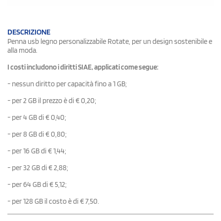
DESCRIZIONE
Penna usb legno personalizzabile Rotate, per un design sostenibile e
alla moda.
I costi includono i diritti SIAE, applicati come segue:
- nessun diritto per capacità fino a 1 GB;
- per 2 GB il prezzo è di € 0,20;
- per 4 GB di € 0,40;
- per 8 GB di € 0,80;
- per 16 GB di € 1,44;
- per 32 GB di € 2,88;
- per 64 GB di € 5,12;
- per 128 GB il costo è di € 7,50.