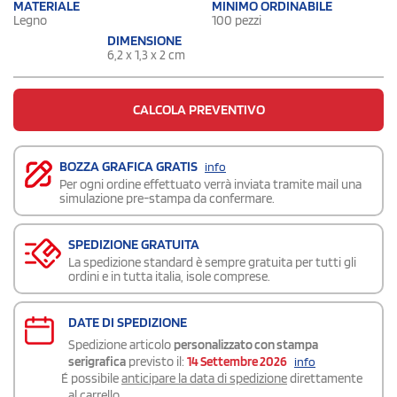
MATERIALE
MINIMO ORDINABILE
Legno
100 pezzi
DIMENSIONE
6,2 x 1,3 x 2 cm
CALCOLA PREVENTIVO
BOZZA GRAFICA GRATIS
info
Per ogni ordine effettuato verrà inviata tramite mail una
simulazione pre-stampa da confermare.
SPEDIZIONE GRATUITA
La spedizione standard è sempre gratuita per tutti gli
ordini e in tutta italia, isole comprese.
DATE DI SPEDIZIONE
Spedizione articolo
personalizzato con stampa
serigrafica
previsto il:
14 Settembre 2026
info
É possibile
anticipare la data di spedizione
direttamente
al carrello.