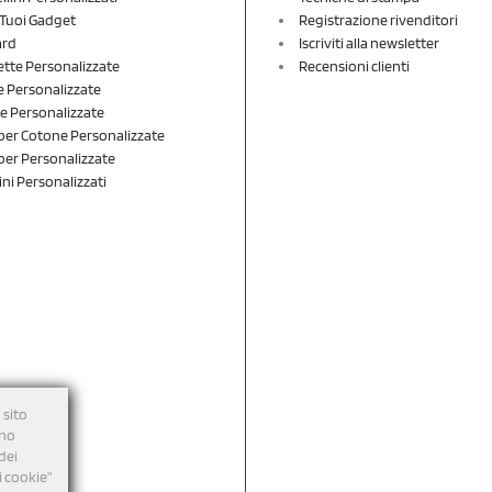
i Tuoi Gadget
Registrazione rivenditori
ard
Iscriviti alla newsletter
ette Personalizzate
Recensioni clienti
 Personalizzate
e Personalizzate
er Cotone Personalizzate
er Personalizzate
ini Personalizzati
 sito
nno
dei
i cookie”