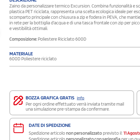
Zaino da personalizzare termico Excursion. Combina funzionalità e sos
plastica PET riciclata, rappresenta una scelta ecologica ideale per esc
scomparto principale con chiusura a zip e fodera in PEVA, che mantien
in rete per la bottiglia d’acqua e di una tasca frontale con zip per picc
e vestibilità ottimali.
Composizione:
Poliestere Riciclato 600D
MATERIALE
600D Poliestere riciclato
BOZZA GRAFICA GRATIS
info
Per ogni ordine effettuato verrà inviata tramite mail
una simulazione pre-stampa da confermare.
DATE DI SPEDIZIONE
Spedizione articolo
non personalizzato
previsto il:
11 Agost
Spedizione articolo
personalizzato con serigrafia
per un qua