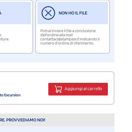
A
NON HO IL FILE
Potrai inviare il file a conclusione
o
dell'ordine alla mail
iture.
contattaci@stampasi.it indicando il
numero d'ordine di riferimento.
Aggiungi al carrello
ato Excursion
ARE, PROVVEDIAMO NOI!