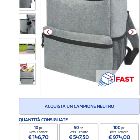
ACQUISTA UN CAMPIONE NEUTRO
QUANTITÀ CONSIGLIATE
10
50
100
pz
pz
pz
Pers. 1 colore
Pers. 1 colore
Pers. 1 colore
€
146,70
€
547,50
€
974,00