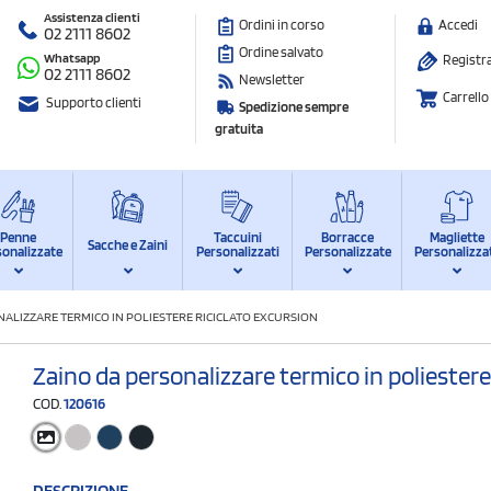
Assistenza clienti
Ordini in corso
Accedi
02 2111 8602
Ordine salvato
Whatsapp
Registra
02 2111 8602
Newsletter
Carrello
Supporto clienti
Spedizione sempre
gratuita
Penne
Taccuini
Borracce
Magliette
Sacche e Zaini
sonalizzate
Personalizzati
Personalizzate
Personalizza
ALIZZARE TERMICO IN POLIESTERE RICICLATO EXCURSION
Zaino da personalizzare termico in poliestere
COD.
120616
DESCRIZIONE