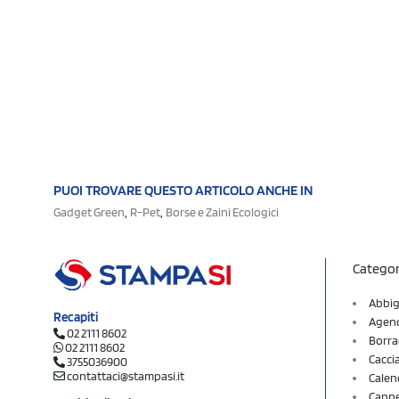
PUOI TROVARE QUESTO ARTICOLO ANCHE IN
,
,
Gadget Green
R-Pet
Borse e Zaini Ecologici
Categor
Abbig
Recapiti
Agend
02 2111 8602
Borra
02 2111 8602
Cacci
3755036900
contattaci@stampasi.it
Calen
Cappel