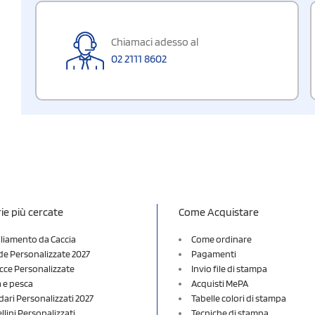
Chiamaci adesso al
02 2111 8602
ie più cercate
Come Acquistare
liamento da Caccia
Come ordinare
e Personalizzate 2027
Pagamenti
cce Personalizzate
Invio file di stampa
a e pesca
Acquisti MePA
dari Personalizzati 2027
Tabelle colori di stampa
lini Personalizzati
Tecniche di stampa