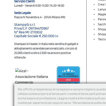
Servizio Clienti
Crea 
Lunedì - Venerdì 9.00-13.00 | 14.30-18.00
Lany
Sede Legale
Magli
Piazza IV Novembre, 4 - 20124 Milano (MI)
Penne
Sacch
StampaSi s.r.l.
P.Iva/C.F. 09734470967
Shopp
N° Rea MI-2110632
Shopp
Capitale Sociale € 250.000 i.v.
Taccu
Stampasi è il leader in Italia nella vendita di gadget e
abbigliamento aziendale personalizzato, con più di
25.000 clienti e oltre 2.500 recensioni positive
ottenute.
Per offrirti un'esperienza di navigazione sempre migliore, questo
utilizza cookie propri e di terze parti. I cookie di terze parti potra
anche essere di profilazione. Leggi la nostra Informativa sull’uso 
cookie per saperne di più oppure vai su “Personalizza la scelta de