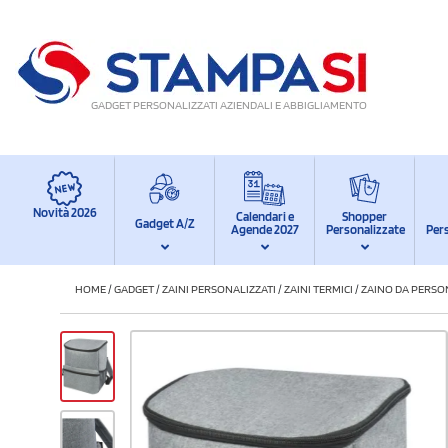
GADGET PERSONALIZZATI AZIENDALI E ABBIGLIAMENTO
Novità 2026
Calendari e
Shopper
Gadget A/Z
Agende 2027
Personalizzate
Per
HOME
/
GADGET
/
ZAINI PERSONALIZZATI
/
ZAINI TERMICI
/
ZAINO DA PERSON