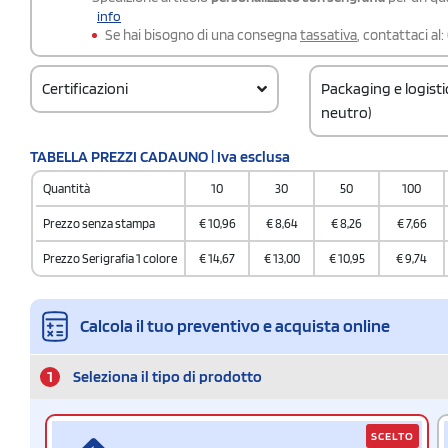
info
Se hai bisogno di una consegna
tassativa
, contattaci al:
Certificazioni
Packaging e logist
neutro)
Codice doganale
TABELLA PREZZI CADAUNO | Iva esclusa
4202929890000000
Quantità
10
30
50
100
Quantità per confez
20 / Polybag
Prezzo senza stampa
€
10,96
€
8,64
€
8,26
€
7,66
Quantità per scatol
Prezzo Serigrafia 1 colore
€
14,67
€
13,00
€
10,95
€
9,74
20
Calcola il tuo preventivo e acquista online
1
Seleziona il tipo di prodotto
SCELTO