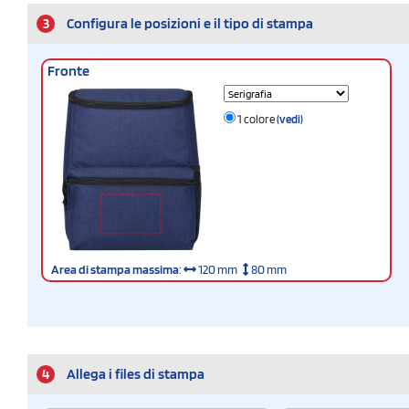
3
Configura le posizioni e il tipo di stampa
Fronte
1 colore
(vedi)
Area di stampa massima
:
120 mm
80 mm
4
Allega i files di stampa