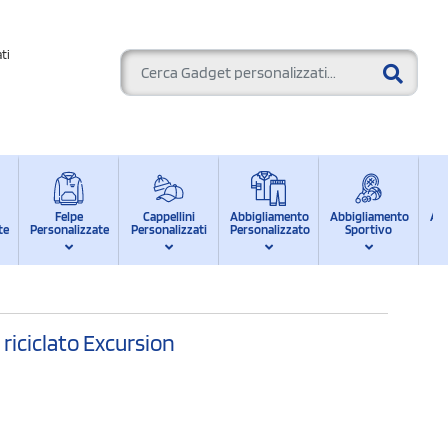
ti
Felpe
Cappellini
Abbigliamento
Abbigliamento
Ab
te
Personalizzate
Personalizzati
Personalizzato
Sportivo
d
 riciclato Excursion