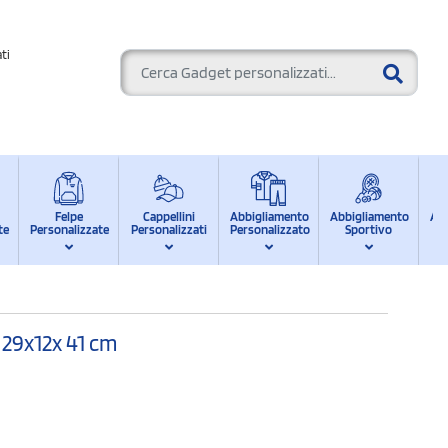
ti
Felpe
Cappellini
Abbigliamento
Abbigliamento
Ab
te
Personalizzate
Personalizzati
Personalizzato
Sportivo
d
 29x12x 41 cm