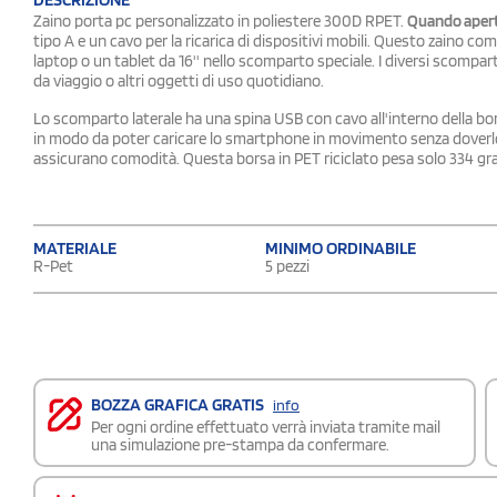
Zaino porta pc personalizzato in poliestere 300D RPET.
Quando apert
tipo A e un cavo per la ricarica di dispositivi mobili. Questo zaino co
laptop o un tablet da 16'' nello scomparto speciale. I diversi scompa
da viaggio o altri oggetti di uso quotidiano.
Lo scomparto laterale ha una spina USB con cavo all'interno della b
in modo da poter caricare lo smartphone in movimento senza doverlo me
assicurano comodità. Questa borsa in PET riciclato pesa solo 334 
MATERIALE
MINIMO ORDINABILE
R-Pet
5 pezzi
BOZZA GRAFICA GRATIS
info
Per ogni ordine effettuato verrà inviata tramite mail
una simulazione pre-stampa da confermare.