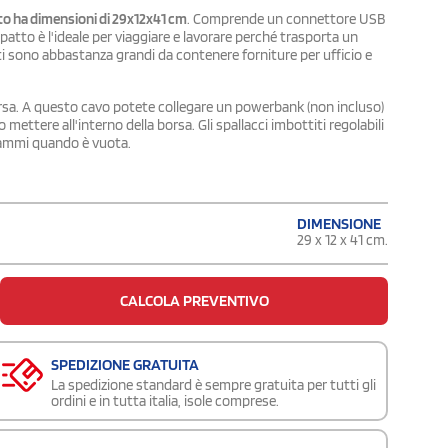
o ha dimensioni di 29x12x41 cm
. Comprende un connettore USB
mpatto è l'ideale per viaggiare e lavorare perché trasporta un
rti sono abbastanza grandi da contenere forniture per ufficio e
orsa. A questo cavo potete collegare un powerbank (non incluso)
ttere all'interno della borsa. Gli spallacci imbottiti regolabili
grammi quando è vuota.
DIMENSIONE
29 x 12 x 41 cm.
CALCOLA PREVENTIVO
SPEDIZIONE GRATUITA
La spedizione standard è sempre gratuita per tutti gli
ordini e in tutta italia, isole comprese.