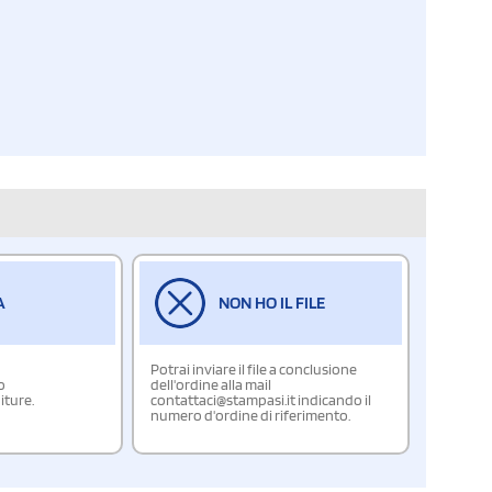
A
NON HO IL FILE
Potrai inviare il file a conclusione
o
dell'ordine alla mail
iture.
contattaci@stampasi.it indicando il
numero d'ordine di riferimento.