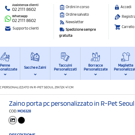
Assistenza clienti
Ordini in corso
Accedi
02 2111 8602
Ordine salvato
Whatsapp
Registra
02 2111 8602
Newsletter
Carrello
Supporto clienti
Spedizione sempre
gratuita
Penne
Taccuini
Borracce
Magliette
Sacche e Zaini
sonalizzate
Personalizzati
Personalizzate
Personalizza
C PERSONALIZZATO IN R-PET SEOUL 29X12X 41 CM
Zaino porta pc personalizzato in R-Pet Seoul
COD.
MO6328
DESCRIZIONE