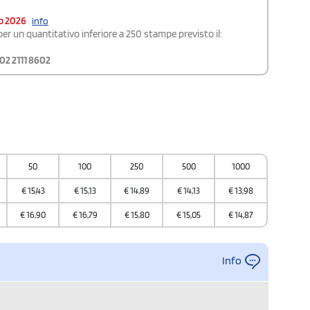
o 2026
info
er un quantitativo inferiore a 250 stampe previsto il:
02 2111 8602
50
100
250
500
1000
€
15,43
€
15,13
€
14,89
€
14,13
€
13,98
€
16,90
€
16,79
€
15,80
€
15,05
€
14,87
Info