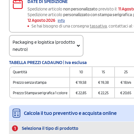
DATE DI SPEDIZIONE
Spedizione articolo
non personalizzato
previsto il:
11 Agost
Spedizione articolo
personalizzato con stampa serigrafica
p
12 Agosto 2026
info
Se hai bisogno di una consegna
tassativa
, contattaci al:
Packaging e logistica (prodotto
neutro)
Codice doganale
TABELLA PREZZI CADAUNO | Iva esclusa
4202 9291
Quantità
10
15
25
Quantità per scatola
15
Prezzo senza stampa
€
19,58
€
19,38
€
18,44
Prezzo Stampa serigrafica 1 colore
€
22,85
€
22,25
€
20,65
Calcola il tuo preventivo e acquista online
1
Seleziona il tipo di prodotto