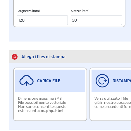
Larghezza (mm)
Altezza (mm)
4
Allega i files di stampa
CARICA FILE
RISTAMP
Dimensione massima 8MB
Verrà utilizzato il file
File possibilmente vettoriale
già in nostro possess
Non sono consentite queste
come precedenti forn
estensioni:
.exe
,
.php
,
.html