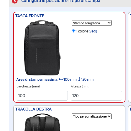
3
Configura le posizioni e il tipo di stampa
TASCA FRONTE
1 colore
(vedi)
Area di stampa massima
:
100 mm
120 mm
Larghezza (mm)
Altezza (mm)
TRACOLLA DESTRA