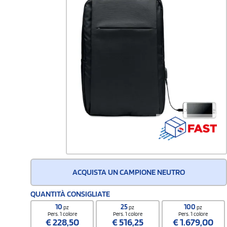
ACQUISTA UN CAMPIONE NEUTRO
QUANTITÀ CONSIGLIATE
10
25
100
pz
pz
pz
Pers. 1 colore
Pers. 1 colore
Pers. 1 colore
€
228,50
€
516,25
€
1.679,00