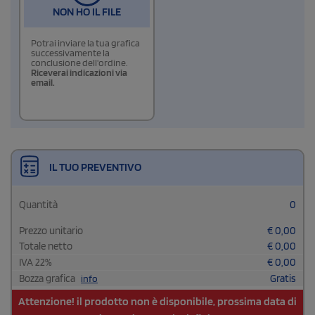
NON HO IL FILE
Potrai inviare la tua grafica
successivamente la
conclusione dell'ordine.
Riceverai indicazioni via
email.
IL TUO PREVENTIVO
Quantità
0
Prezzo unitario
€
0,00
Totale netto
€
0,00
IVA
22
%
€
0,00
Bozza grafica
Gratis
info
Attenzione! il prodotto non è disponibile, prossima data di