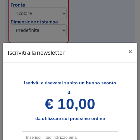
Fronte
Dimensione di stampa
×
Iscriviti alla newsletter
Info
4
Opzioni e note per la stampa
Iscriviti e
riceverai subito un buono sconto
COLORE DI STAMPA - EVENTUALE TESTO DA
INSERIRE
di
€ 10,00
Indica il colore di stampa desiderato, e il testo che vorrai
eventualmente aggiungere alla stampa.
da utilizzare sul prossimo ordine