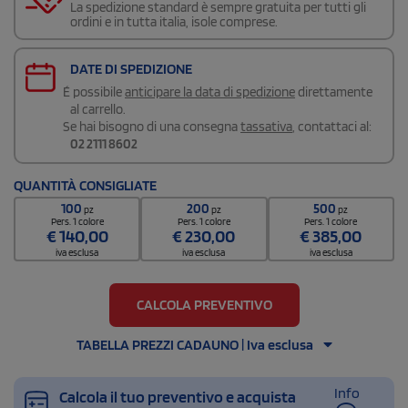
La spedizione standard è sempre gratuita per tutti gli
ordini e in tutta italia, isole comprese.
DATE DI SPEDIZIONE
É possibile
anticipare la data di spedizione
direttamente
al carrello.
Se hai bisogno di una consegna
tassativa
, contattaci al:
02 2111 8602
QUANTITÀ CONSIGLIATE
100
200
500
pz
pz
pz
Pers. 1 colore
Pers. 1 colore
Pers. 1 colore
€
140,00
€
230,00
€
385,00
iva esclusa
iva esclusa
iva esclusa
CALCOLA PREVENTIVO
TABELLA PREZZI CADAUNO | Iva esclusa
Info
Calcola il tuo preventivo e acquista