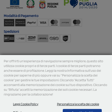
Modalità di
Pagamento
Spedizioni
Per offrirti un'esperienza di navigazione sempre migliore, questo sito
utilizza cookie propri e di terze parti. I cookie di terze parti potranno
© 2026 StampaSi s.r.l. TUTTI I DIRITTI SONO RISERVATI -
anche essere di profilazione. Leggi la nostra Informativa sull’uso dei
P.Iva/C.F. 09734470967 - N° Rea MI-2110632
cookie per saperne di più oppure vai su “Personalizza la scelta dei
cookie” per gestire le tue impostazioni. Cliccando "Accetta Tutti"
acconsenti alla memorizzazione dei cookie sul tuo dispositivo. Cliccando
su "Rifiuta" accetti la memorizzazione dei soli cookie necessari. La
ringraziamo per la collaborazione!
Leggi Cookie Policy
Personalizza la scelta dei cookie