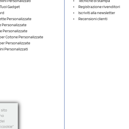
lini Personalizzati
Tecniche di stampa
i Tuoi Gadget
Registrazione rivenditori
ard
Iscriviti alla newsletter
ette Personalizzate
Recensioni clienti
 Personalizzate
e Personalizzate
er Cotone Personalizzate
er Personalizzate
ini Personalizzati
 sito
nno
dei
i cookie”