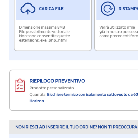
CARICA FILE
RISTAMP
Dimensione massima 8MB
Verrà utilizzato il file
File possibilmente vettoriale
già in nostro possess
Non sono consentite queste
come precedenti forn
estensioni:
.exe
,
.php
,
.html
RIEPILOGO PREVENTIVO
Prodotto personalizzato
Quantità:
Bicchiere termico con isolamento sottovuoto da 6
Horizon
NON RIESCI AD INSERIRE IL TUO ORDINE? NON TI PREOCCUP