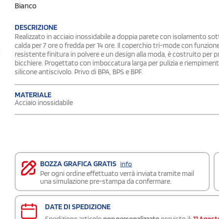
Bianco
DESCRIZIONE
Realizzato in acciaio inossidabile a doppia parete con isolamento so
calda per 7 ore o fredda per 14 ore. Il coperchio tri-mode con funzione
resistente finitura in polvere e un design alla moda, è costruito per 
bicchiere. Progettato con imboccatura larga per pulizia e riempimento f
silicone antiscivolo. Privo di BPA, BPS e BPF.
MATERIALE
Acciaio inossidabile
BOZZA GRAFICA GRATIS
info
Per ogni ordine effettuato verrà inviata tramite mail
una simulazione pre-stampa da confermare.
DATE DI SPEDIZIONE
Spedizione articolo
non personalizzato
previsto il:
11 Agost