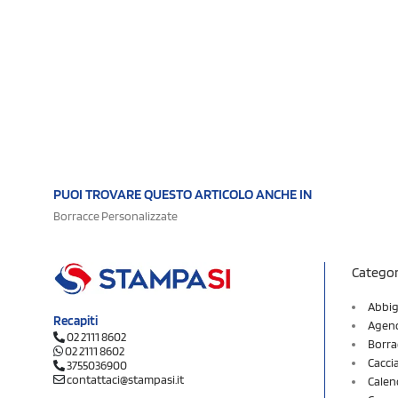
PUOI TROVARE QUESTO ARTICOLO ANCHE IN
Borracce Personalizzate
Categor
Abbig
Recapiti
Agend
02 2111 8602
Borra
02 2111 8602
Cacci
3755036900
contattaci@stampasi.it
Calen