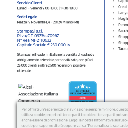
Cappel
Servizio Clienti
Crea 
Lunedì - Venerdì 9.00-13.00 | 14.30-18.00
Lany
Sede Legale
Magli
Piazza IV Novembre, 4 - 20124 Milano (MI)
Penne
Sacch
StampaSi s.r.l.
P.Iva/C.F. 09734470967
Shopp
N° Rea MI-2110632
Shopp
Capitale Sociale € 250.000 i.v.
Taccu
Stampasi è il leader in Italia nella vendita di gadget e
abbigliamento aziendale personalizzato, con più di
25.000 clienti e oltre 2.500 recensioni positive
ottenute.
Per offrirti un'esperienza di navigazione sempre migliore, questo
utilizza cookie propri e di terze parti. I cookie di terze parti potra
anche essere di profilazione. Leggi la nostra Informativa sull’uso 
cookie per saperne di più oppure vai su “Personalizza la scelta de