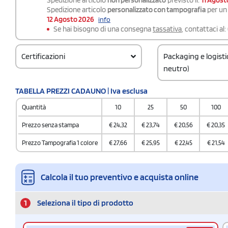
Spedizione articolo
personalizzato con tampografia
per un 
12 Agosto 2026
info
Se hai bisogno di una consegna
tassativa
, contattaci al:
Certificazioni
Packaging e logist
neutro)
Codice doganale
TABELLA PREZZI CADAUNO | Iva esclusa
961700000000000
Quantità
10
25
50
100
Quantità per confez
4 / Inner carton
Prezzo senza stampa
€
24,32
€
23,74
€
20,56
€
20,35
Quantità per scatol
Prezzo Tampografia 1 colore
€
27,66
€
25,95
€
22,45
€
21,54
24
Calcola il tuo preventivo e acquista online
1
Seleziona il tipo di prodotto