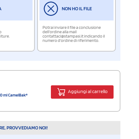
A
NON HO IL FILE
Potrai inviare il file a conclusione
o
dell'ordine alla mail
iture.
contattaci@stampasi.it indicando il
numero d'ordine di riferimento.
Aggiungi al carrello
00 ml CamelBak®
ARE, PROVVEDIAMO NOI!