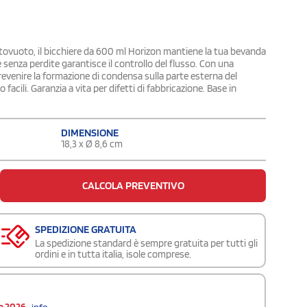
ttovuoto, il bicchiere da 600 ml Horizon mantiene la tua bevanda
 senza perdite garantisce il controllo del flusso. Con una
prevenire la formazione di condensa sulla parte esterna del
acili. Garanzia a vita per difetti di fabbricazione. Base in
DIMENSIONE
18,3 x Ø 8,6 cm
CALCOLA PREVENTIVO
SPEDIZIONE GRATUITA
La spedizione standard è sempre gratuita per tutti gli
ordini e in tutta italia, isole comprese.
o 2026
info