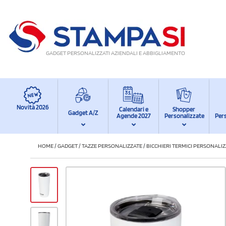
GADGET PERSONALIZZATI AZIENDALI E ABBIGLIAMENTO
Novità 2026
Calendari e
Shopper
Gadget A/Z
Agende 2027
Personalizzate
Per
HOME
/
GADGET
/
TAZZE PERSONALIZZATE
/
BICCHIERI TERMICI PERSONALIZ