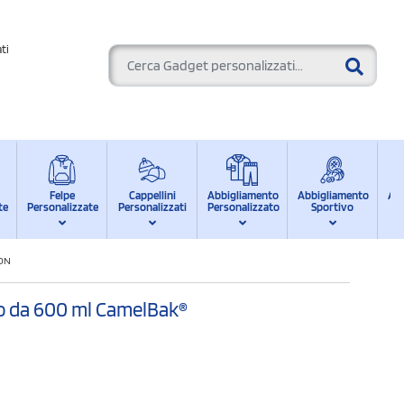
ti
Felpe
Cappellini
Abbigliamento
Abbigliamento
Ab
te
Personalizzate
Personalizzati
Personalizzato
Sportivo
d
ON
o da 600 ml CamelBak®