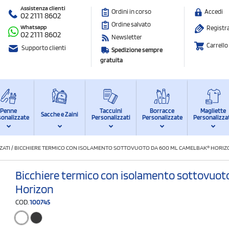
Assistenza clienti
Ordini in corso
Accedi
02 2111 8602
Ordine salvato
Whatsapp
Registra
02 2111 8602
Newsletter
Carrello
Supporto clienti
Spedizione sempre
gratuita
Penne
Taccuini
Borracce
Magliette
Sacche e Zaini
sonalizzate
Personalizzati
Personalizzate
Personalizza
ZATI
/
BICCHIERE TERMICO CON ISOLAMENTO SOTTOVUOTO DA 600 ML CAMELBAK® HORIZ
Bicchiere termico con isolamento sottovuot
Horizon
COD.
100745