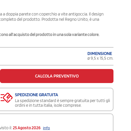
ca a doppia parete con coperchio a vite antigoccia. Il design
lo completo del prodotto. Prodotta nel Regno Unito, è una
riscono all’acquisto del prodotto in una sola variante colore.
DIMENSIONE
ø 9,5 x 15,5 cm.
CALCOLA PREVENTIVO
SPEDIZIONE GRATUITA
La spedizione standard è sempre gratuita per tutti gli
ordini e in tutta italia, isole comprese.
isto il:
25 Agosto 2026
info