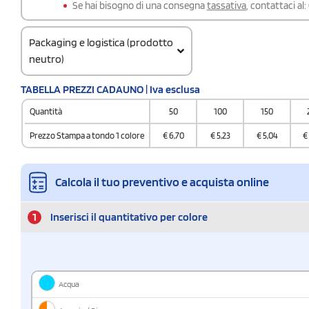
Se hai bisogno di una consegna
tassativa
, contattaci al:
Packaging e logistica (prodotto
neutro)
Codice doganale
TABELLA PREZZI CADAUNO | Iva esclusa
3924100090000000000000
Quantità
50
100
150
Quantità per scatola
60
Prezzo Stampa a tondo 1 colore
€
6,70
€
5,23
€
5,04
€
Calcola il tuo preventivo e acquista online
1
Inserisci il quantitativo per colore
Acqua