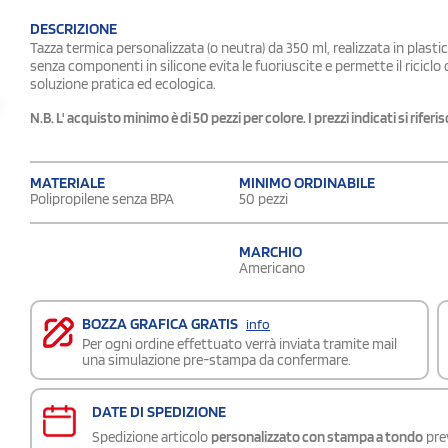
DESCRIZIONE
Tazza termica personalizzata (o neutra) da 350 ml, realizzata in plasti
senza componenti in silicone evita le fuoriuscite e permette il ricic
soluzione pratica ed ecologica.
N.B. L' acquisto minimo è di 50 pezzi per colore. I prezzi indicati si rife
MATERIALE
MINIMO ORDINABILE
Polipropilene senza BPA
50 pezzi
MARCHIO
Americano
BOZZA GRAFICA GRATIS
info
Per ogni ordine effettuato verrà inviata tramite mail
una simulazione pre-stampa da confermare.
DATE DI SPEDIZIONE
Spedizione articolo
personalizzato con stampa a tondo
prev