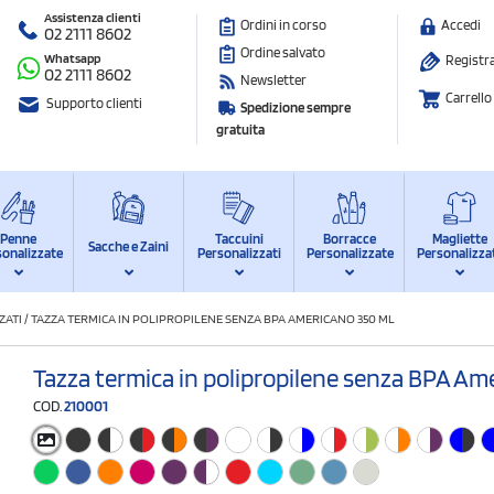
Assistenza clienti
Ordini in corso
Accedi
02 2111 8602
Ordine salvato
Whatsapp
Registra
02 2111 8602
Newsletter
Carrello
Supporto clienti
Spedizione sempre
gratuita
Penne
Taccuini
Borracce
Magliette
Sacche e Zaini
sonalizzate
Personalizzati
Personalizzate
Personalizza
ZATI
/
TAZZA TERMICA IN POLIPROPILENE SENZA BPA AMERICANO 350 ML
Tazza termica in polipropilene senza BPA Am
COD.
210001