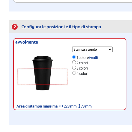
2
Configura le posizioni e il tipo di stampa
avvolgente
1 colore
(vedi)
2 colori
3 colori
4 colori
Area di stampa massima
:
228 mm
73 mm