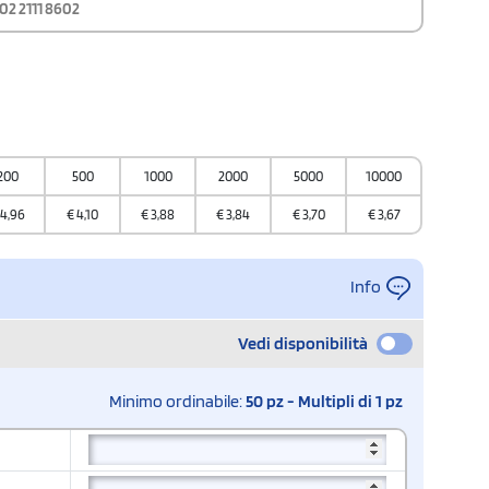
02 2111 8602
200
500
1000
2000
5000
10000
4,96
€
4,10
€
3,88
€
3,84
€
3,70
€
3,67
Info
Vedi disponibilità
Minimo ordinabile:
50 pz - Multipli di 1 pz