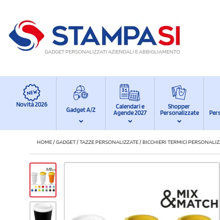
GADGET PERSONALIZZATI AZIENDALI E ABBIGLIAMENTO
Novità 2026
Calendari e
Shopper
Gadget A/Z
Agende 2027
Personalizzate
Per
HOME
/
GADGET
/
TAZZE PERSONALIZZATE
/
BICCHIERI TERMICI PERSONALIZ