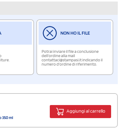
A
NON HO IL FILE
Potrai inviare il file a conclusione
o
dell'ordine alla mail
iture.
contattaci@stampasi.it indicando il
numero d'ordine di riferimento.
Aggiungi al carrello
o 350 ml