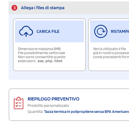
3
Allega i files di stampa
CARICA FILE
RISTAMP
Dimensione massima 8MB
Verrà utilizzato il file
File possibilmente vettoriale
già in nostro possess
Non sono consentite queste
come precedenti forn
estensioni:
.exe
,
.php
,
.html
RIEPILOGO PREVENTIVO
Prodotto personalizzato
Quantità:
Tazza termica in polipropilene senza BPA American