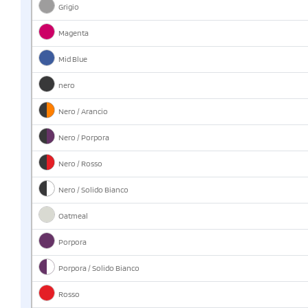
Grigio
Magenta
Mid Blue
nero
Nero / Arancio
Nero / Porpora
Nero / Rosso
Nero / Solido Bianco
Oatmeal
Porpora
Porpora / Solido Bianco
Rosso