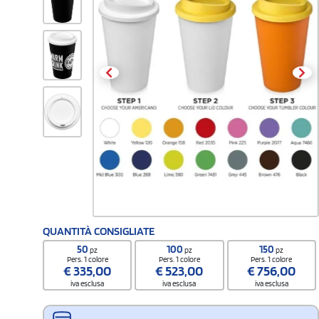
QUANTITÀ CONSIGLIATE
50
100
150
pz
pz
pz
Pers. 1 colore
Pers. 1 colore
Pers. 1 colore
€
335,00
€
523,00
€
756,00
iva esclusa
iva esclusa
iva esclusa