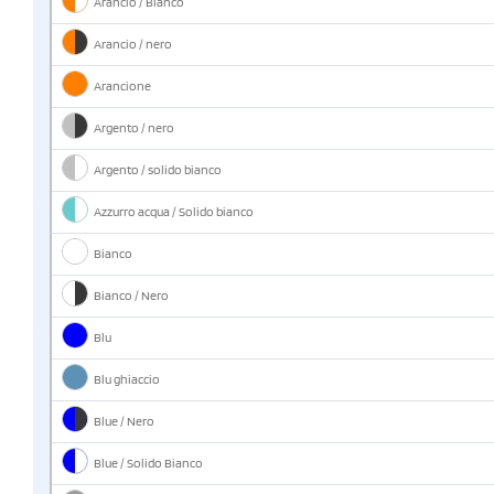
Arancio / Bianco
Arancio / nero
Arancione
Argento / nero
Argento / solido bianco
Azzurro acqua / Solido bianco
Bianco
Bianco / Nero
Blu
Blu ghiaccio
Blue / Nero
Blue / Solido Bianco