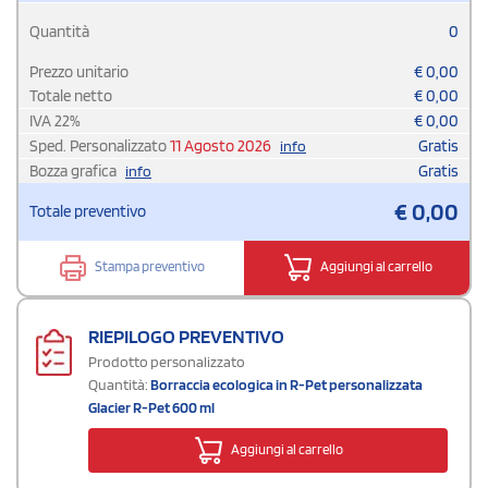
Quantità
0
Prezzo unitario
€
0,00
Totale netto
€
0,00
IVA
22
%
€
0,00
Sped. Personalizzato
11 Agosto 2026
Gratis
info
Bozza grafica
Gratis
info
€
0,00
Totale preventivo
Stampa preventivo
Aggiungi al carrello
RIEPILOGO PREVENTIVO
Prodotto personalizzato
Quantità:
Borraccia ecologica in R-Pet personalizzata
Glacier R-Pet 600 ml
Aggiungi al carrello