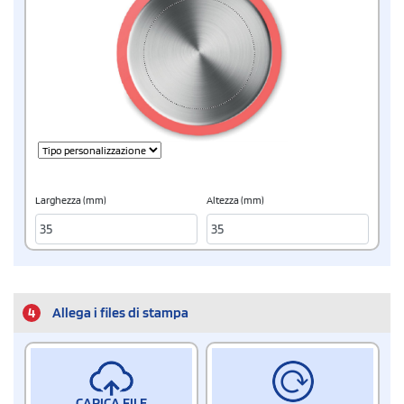
Larghezza (mm)
Altezza (mm)
4
Allega i files di stampa
CARICA FILE