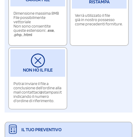
RISTAMPA
Dimensione massima 8MB
Verrà utilizzato il file
File possibilmente
già in nostro possesso
vettoriale
come precedenti forniture.
Non sono consentite
queste estensioni:
.exe
,
.php
,
.html
NON HO IL FILE
Potrai inviare il file a
conclusione dell'ordine alla
mail contattaci@stampasi.it
indicando il numero
d'ordine di riferimento.
IL TUO PREVENTIVO