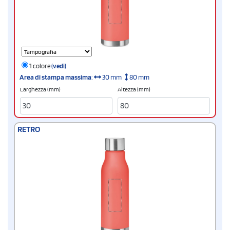
1 colore
(vedi)
Area di stampa massima
:
30 mm
80 mm
Larghezza (mm)
Altezza (mm)
RETRO