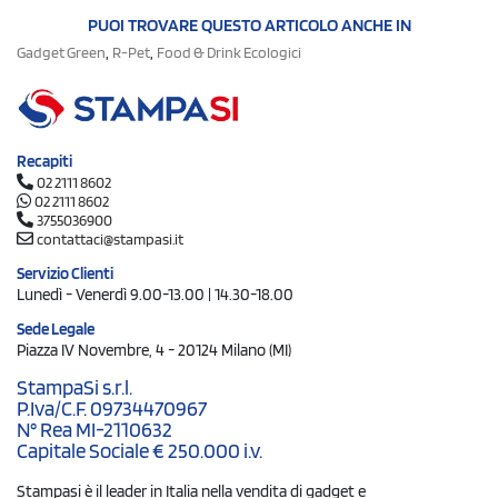
PUOI TROVARE QUESTO ARTICOLO ANCHE IN
,
,
Gadget Green
R-Pet
Food & Drink Ecologici
Recapiti
02 2111 8602
02 2111 8602
3755036900
contattaci@stampasi.it
Servizio Clienti
Lunedì - Venerdì 9.00-13.00 | 14.30-18.00
Sede Legale
Piazza IV Novembre, 4 - 20124 Milano (MI)
StampaSi s.r.l.
P.Iva/C.F. 09734470967
N° Rea MI-2110632
Capitale Sociale € 250.000 i.v.
Stampasi è il leader in Italia nella vendita di gadget e