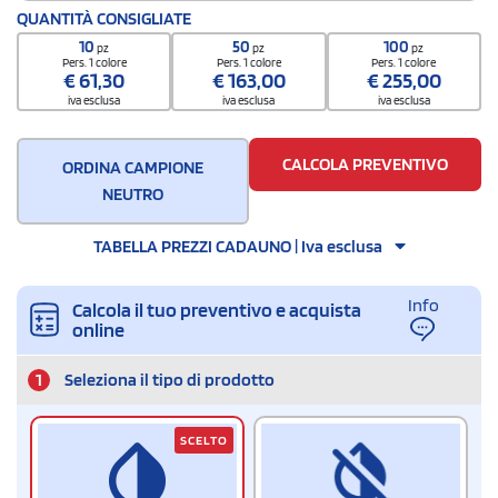
Codice doganale
QUANTITÀ CONSIGLIATE
3924 9000
10
50
100
pz
pz
pz
Quantità per scatola
Pers. 1 colore
Pers. 1 colore
Pers. 1 colore
€
61,30
€
163,00
€
255,00
50
iva esclusa
iva esclusa
iva esclusa
CALCOLA PREVENTIVO
ORDINA CAMPIONE
NEUTRO
TABELLA PREZZI CADAUNO | Iva esclusa
Info
Calcola il tuo preventivo e acquista
online
1
Seleziona il tipo di prodotto
SCELTO