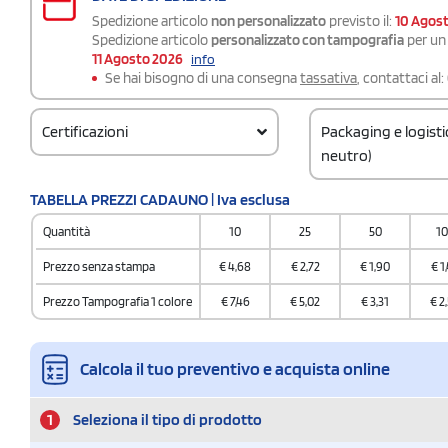
Spedizione articolo
non personalizzato
previsto il:
10 Agos
Spedizione articolo
personalizzato con tampografia
per un 
11 Agosto 2026
info
Se hai bisogno di una consegna
tassativa
, contattaci al:
Certificazioni
Packaging e logist
neutro)
Codice doganale
TABELLA PREZZI CADAUNO | Iva esclusa
3924100090000000
Quantità
10
25
50
1
Quantità per confez
40 / Egg crate
Prezzo senza stampa
€
4,68
€
2,72
€
1,90
€
1
Quantità per scatol
Prezzo Tampografia 1 colore
€
7,46
€
5,02
€
3,31
€
2
40
Calcola il tuo preventivo e acquista online
1
Seleziona il tipo di prodotto