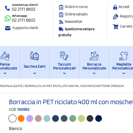
Assistenza clienti
Ordini in corso
Accedi
02 2111 8602
Ordine salvato
Whatsapp
Registra
02 2111 8602
Newsletter
Carrello
Supporto clienti
Spedizione sempre
gratuita
Penne
Taccuini
Borracce
Magliette
Sacche e Zaini
sonalizzate
Personalizzati
Personalizzate
Personalizza
ERSONALIZZATE
/
BORRACCIA IN PET RICICLATO 400 ML CON MOSCHETTONE OREGON
Borraccia in PET riciclato 400 ml con mosch
COD.
100863
Bianco