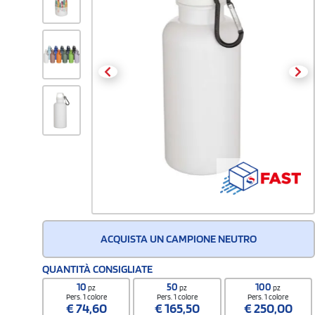
ACQUISTA UN CAMPIONE NEUTRO
QUANTITÀ CONSIGLIATE
10
50
100
pz
pz
pz
Pers. 1 colore
Pers. 1 colore
Pers. 1 colore
€
74,60
€
165,50
€
250,00