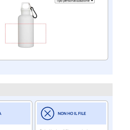
A
NON HO IL FILE