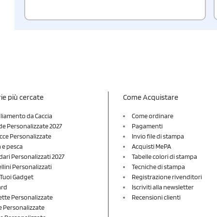
ie più cercate
Come Acquistare
liamento da Caccia
Come ordinare
e Personalizzate 2027
Pagamenti
cce Personalizzate
Invio file di stampa
a e pesca
Acquisti MePA
dari Personalizzati 2027
Tabelle colori di stampa
lini Personalizzati
Tecniche di stampa
i Tuoi Gadget
Registrazione rivenditori
ard
Iscriviti alla newsletter
ette Personalizzate
Recensioni clienti
 Personalizzate