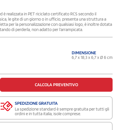
 è realizzata in PET riciclato certificato RCS secondo il
ica, le gite di un giorno o in ufficio, presenta una struttura a
etta per la personalizzazione con qualsiasi logo, è inoltre dotata
ando di perderla, non adatto per l’arrampicata.
DIMENSIONE
6,7 x 18,3 x 6,7 x Ø 6 cm
CALCOLA PREVENTIVO
SPEDIZIONE GRATUITA
La spedizione standard è sempre gratuita per tutti gli
ordini e in tutta italia, isole comprese.