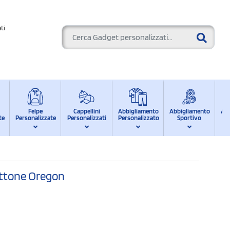
ti
Felpe
Cappellini
Abbigliamento
Abbigliamento
Ab
te
Personalizzate
Personalizzati
Personalizzato
Sportivo
d
ettone Oregon