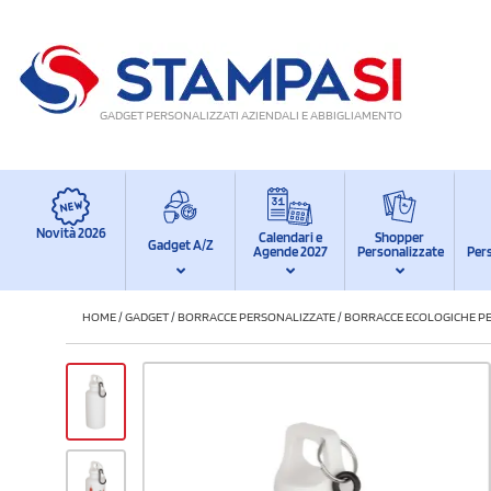
GADGET PERSONALIZZATI AZIENDALI E ABBIGLIAMENTO
Novità 2026
Calendari e
Shopper
Gadget A/Z
Agende 2027
Personalizzate
Per
HOME
/
GADGET
/
BORRACCE PERSONALIZZATE
/
BORRACCE ECOLOGICHE P