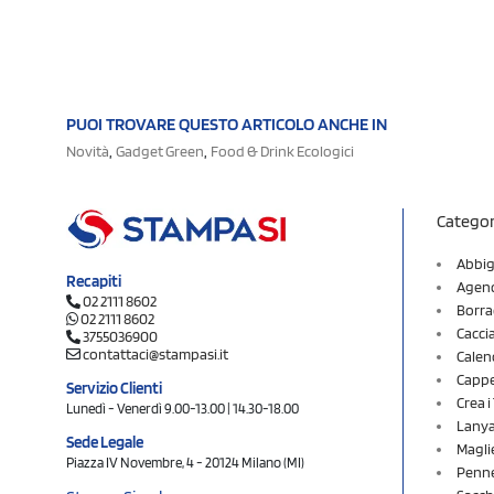
PUOI TROVARE QUESTO ARTICOLO ANCHE IN
,
,
Novità
Gadget Green
Food & Drink Ecologici
Categor
Abbig
Recapiti
Agend
02 2111 8602
Borra
02 2111 8602
Cacci
3755036900
contattaci@stampasi.it
Calen
Cappel
Servizio Clienti
Crea 
Lunedì - Venerdì 9.00-13.00 | 14.30-18.00
Lany
Sede Legale
Magli
Piazza IV Novembre, 4 - 20124 Milano (MI)
Penne