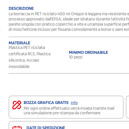
DESCRIZIONE
La borraccia in PET riciclato 400 ml Oregon è leggera ma resistente ed
processo approvato dall’EFSA, ideale per idratarsi durante l’attività fis
parete singola con pratico coperchio a vite e un’ampia superficie perf
di moschettone incluso per fissarla comodamente a borse o zaini evit
MATERIALE
Plastica PET riciclata
MINIMO ORDINABILE
certificata RCS, Plastica
10 pezzi
siliconica, Acciaio
inossidabile
BOZZA GRAFICA GRATIS
info
Per ogni ordine effettuato verrà inviata tramite mail
una simulazione pre-stampa da confermare.
DATE DI SPEDIZIONE