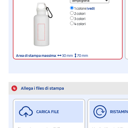
1 colore
(vedi)
2 colori
3 colori
4 colori
Area di stampa massima
:
30 mm
70 mm
4
Allega i files di stampa
CARICA FILE
RISTAMP