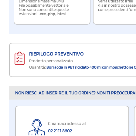
Dimensione massima 8MB
Verrà utilizzato il file
File possibilmente vettoriale
già in nostro possess
Non sono consentite queste
come precedenti forn
estensioni:
.exe
,
.php
,
.html
RIEPILOGO PREVENTIVO
Prodotto personalizzato
Quantità:
Borraccia in PET riciclato 400 ml con moschettone
NON RIESCI AD INSERIRE IL TUO ORDINE? NON TI PREOCCUP
Chiamaci adesso al
02 2111 8602