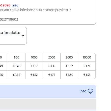
to 2026
info
quantitativo inferiore a 500 stampe previsto il:
02 2111 8602
ica (prodotto
000000
00
500
1000
2000
5000
10000
ione
,49
€
1,40
€
1,37
€
1,35
€
1,32
€
1,21
a
,50
€
1,88
€
1,82
€
1,73
€
1,60
€
1,55
Info