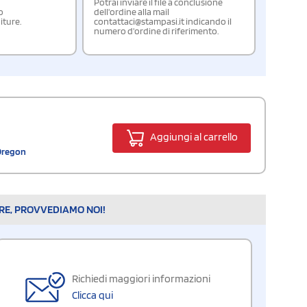
Potrai inviare il file a conclusione
o
dell'ordine alla mail
iture.
contattaci@stampasi.it indicando il
numero d'ordine di riferimento.
Aggiungi al carrello
 Oregon
ARE, PROVVEDIAMO NOI!
Richiedi maggiori informazioni
Clicca qui