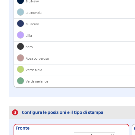
Blu Navy
Blu nuvola
Blu scuro
Lilla
nero
Rosa polveroso
Verde Mela
Verde melange
3
Configura le posizioni e il tipo di stampa
Fronte