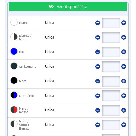
Vedi disponibilità
Bianco
Unica
Bianco /
Unica
Nero
Blu
Unica
Carboncino
Unica
Nero
Unica
Nero / Blu
Unica
Nero /
Unica
Rosso
Nero /
Solido
Unica
Bianco