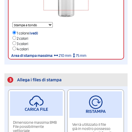
1 colore
(vedi)
2 colori
3 colori
4 colori
Area di stampa massima
:
210 mm
75 mm
3
Allega i files di stampa
CARICA FILE
RISTAMPA
Dimensione massima 8MB
Verrà utilizzato il file
File possibilmente
già in nostro possesso
vettoriale