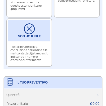
come precedenti forniture.
Non sono consentite
queste estensioni:
.exe
,
.php
,
.html
NON HO IL FILE
Potrai inviare il file a
conclusione dell'ordine alla
mail contattaci@stampasi.it
indicando il numero
d'ordine di riferimento.
IL TUO PREVENTIVO
Quantità
0
Prezzo unitario
€
0,00