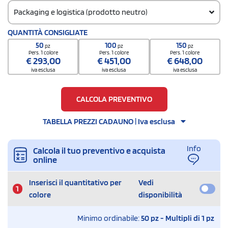
Packaging e logistica (prodotto neutro)
Codice doganale
QUANTITÀ CONSIGLIATE
3924100090000000000000
50
100
150
pz
pz
pz
Quantità per scatola
Pers. 1 colore
Pers. 1 colore
Pers. 1 colore
€
293,00
€
451,00
€
648,00
60
iva esclusa
iva esclusa
iva esclusa
CALCOLA PREVENTIVO
TABELLA PREZZI CADAUNO | Iva esclusa
Info
Calcola il tuo preventivo e acquista
online
Inserisci il quantitativo per
Vedi
1
colore
disponibilità
Minimo ordinabile:
50 pz - Multipli di 1 pz