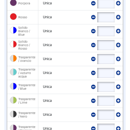
Porpora
Unica
Rosso
Unica
Solido
Bianco /
Unica
Blue
Solido
Bianco /
Unica
Rosso
Trasparente
Unica
/ Arancio
Trasparente
/ Azzurro
Unica
acqua
Trasparente
Unica
/ Blue
Trasparente
Unica
/ Lime
Trasparente
Unica
/ Nero
Trasparente
Unica