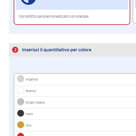
Il prodotto sarà personalizzato con stampa
2
Inserisci il quantitativo per colore
Argento
Bianco
Grigio Opaco
nero
Oro