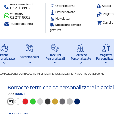
Assistenza clienti
Ordini in corso
Accedi
02 2111 8602
Ordine salvato
Whatsapp
Registra
02 2111 8602
Newsletter
Carrello
Supporto clienti
Spedizione sempre
gratuita
Penne
Taccuini
Borracce
Magliette
Sacche e Zaini
sonalizzate
Personalizzati
Personalizzate
Personalizza
RSONALIZZATE
/
BORRACCE TERMICHE DA PERSONALIZZARE IN ACCIAIO COVE 500 ML
Borracce termiche da personalizzare in accia
COD.
100671
DESCRIZIONE