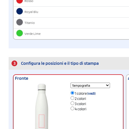
Rosso
Royal Blu
Titanio
Verde Lime
3
Configura le posizioni e il tipo di stampa
Fronte
1 colore
(vedi)
2 colori
3 colori
4 colori