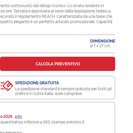
mento sottovuoto dal design iconico. Lo strato isolante in
se ore. Testata e approvata ai sensi della legislazione tedesca
ti secondo il regolamento REACH. Caratterizzata da una base che
l'aspetto elegante è un perfetto articolo promozionale. Capacità
DIMENSIONE
ø 7 x 27 cm.
CALCOLA PREVENTIVO
SPEDIZIONE GRATUITA
La spedizione standard è sempre gratuita per tutti gli
ordini e in tutta italia, isole comprese.
to 2026
info
quantitativo inferiore a 500 stampe previsto il: