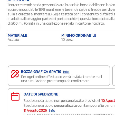
Borracce termiche da personalizzare in acciaio inossidabile con isola
acciaio inossidabile 18/8 mantiene le bevande calde o fredde per diver
sulla sicurezza alimentare (LFGB) e testata per il contenuto di ftala
si adatta alla maggior parte dei portabicchieri, questa borraccia dal
di 500 ml. Fornita in una confezione regalo in cartone riciclato.
MATERIALE
MINIMO ORDINABILE
Acciaio
10 pezzi
BOZZA GRAFICA GRATIS
info
Per ogni ordine effettuato verrà inviata tramite mail
una simulazione pre-stampa da confermare.
DATE DI SPEDIZIONE
Spedizione articolo
non personalizzato
previsto il:
10 Agos
Spedizione articolo
personalizzato con tampografia
per un 
11 Agosto 2026
info