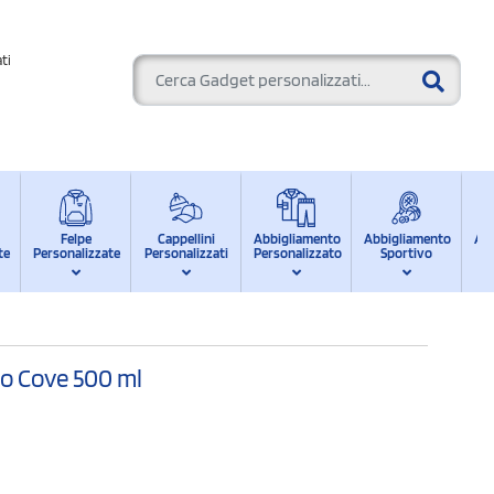
ti
Felpe
Cappellini
Abbigliamento
Abbigliamento
Ab
te
Personalizzate
Personalizzati
Personalizzato
Sportivo
d
io Cove 500 ml