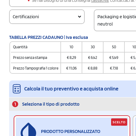
Se hai bisogno di una consegna
tassativa
, contattaci al:
Certificazioni
Packaging e logist
neutro)
Codice doganale
TABELLA PREZZI CADAUNO | Iva esclusa
961700000000000
Quantità
10
30
50
1
Quantità per scatol
24
Prezzo senza stampa
€
8,29
€
6,42
€
5,49
€
5
Prezzo Tampografia 1 colore
€
11,06
€
8,88
€
7,18
€
6
Calcola il tuo preventivo e acquista online
1
Seleziona il tipo di prodotto
SCELTO
PRODOTTO PERSONALIZZATO