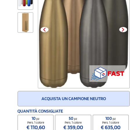
ACQUISTA UN CAMPIONE NEUTRO
QUANTITÀ CONSIGLIATE
10
50
100
pz
pz
pz
Pers. 1 colore
Pers. 1 colore
Pers. 1 colore
€
110,60
€
359,00
€
635,00