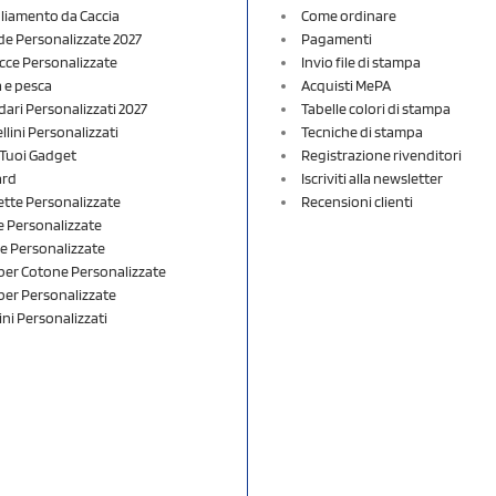
liamento da Caccia
Come ordinare
e Personalizzate 2027
Pagamenti
cce Personalizzate
Invio file di stampa
a e pesca
Acquisti MePA
dari Personalizzati 2027
Tabelle colori di stampa
lini Personalizzati
Tecniche di stampa
i Tuoi Gadget
Registrazione rivenditori
ard
Iscriviti alla newsletter
ette Personalizzate
Recensioni clienti
 Personalizzate
e Personalizzate
er Cotone Personalizzate
er Personalizzate
ini Personalizzati