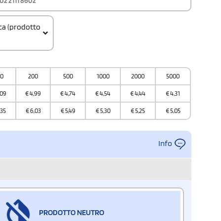
02 2111 8602
ica (prodotto
0000000
00
200
500
1000
2000
5000
a
,09
€
4,99
€
4,74
€
4,54
€
4,44
€
4,31
,35
€
6,03
€
5,49
€
5,30
€
5,25
€
5,05
Info
PRODOTTO NEUTRO