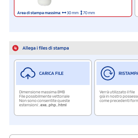
Area di stampa massima
:
30 mm
70 mm
4
Allega i files di stampa
CARICA FILE
RISTAMP
Dimensione massima 8MB
Verrà utilizzato il file
File possibilmente vettoriale
già in nostro possess
Non sono consentite queste
come precedenti forn
estensioni:
.exe
,
.php
,
.html