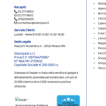
Abbig
Recapiti
Agend
02 2111 8602
Borra
02 2111 8602
Cacci
3755036900
contattaci@stampasi.it
Calen
Cappel
Servizio Clienti
Crea 
Lunedì - Venerdì 9.00-13.00 | 14.30-18.00
Lany
Sede Legale
Magli
Piazza IV Novembre, 4 - 20124 Milano (MI)
Penne
Sacch
StampaSi s.r.l.
P.Iva/C.F. 09734470967
Shopp
N° Rea MI-2110632
Shopp
Capitale Sociale € 250.000 i.v.
Taccu
Stampasi è il leader in Italia nella vendita di gadget e
abbigliamento aziendale personalizzato, con più di
25.000 clienti e oltre 2.500 recensioni positive
ottenute.