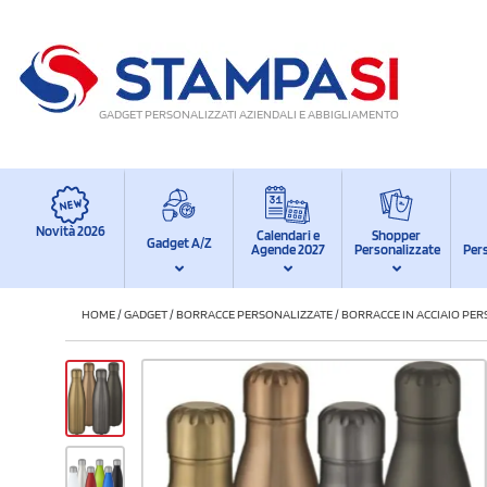
GADGET PERSONALIZZATI AZIENDALI E ABBIGLIAMENTO
Novità 2026
Calendari e
Shopper
Gadget A/Z
Agende 2027
Personalizzate
Per
HOME
/
GADGET
/
BORRACCE PERSONALIZZATE
/
BORRACCE IN ACCIAIO PE