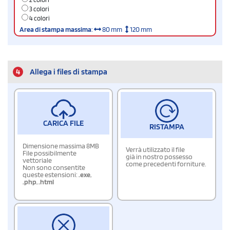
3 colori
4 colori
Area di stampa massima
:
80 mm
120 mm
4
Allega i files di stampa
CARICA FILE
RISTAMPA
Dimensione massima 8MB
Verrà utilizzato il file
File possibilmente
già in nostro possesso
vettoriale
come precedenti forniture.
Non sono consentite
queste estensioni:
.exe
,
.php
,
.html