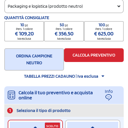
Packaging e logistica (prodotto neutro)
Codice doganale
QUANTITÀ CONSIGLIATE
4202129190000000000000
10
50
100
pz
pz
pz
Quantità per confezione
Pers. 1 colore
Pers. 1 colore
Pers. 1 colore
€
109,20
€
356,50
€
625,00
50 / Polybag
iva esclusa
iva esclusa
iva esclusa
Quantità per scatola
50
CALCOLA PREVENTIVO
ORDINA CAMPIONE
NEUTRO
TABELLA PREZZI CADAUNO | Iva esclusa
Info
Calcola il tuo preventivo e acquista
online
1
Seleziona il tipo di prodotto
SCELTO