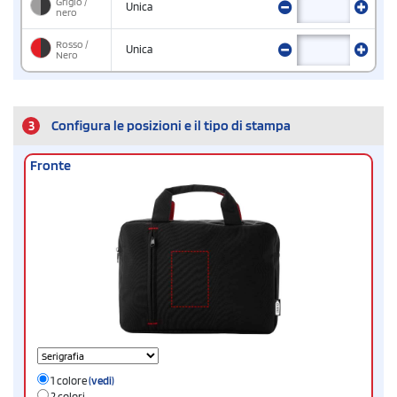
Grigio /
Unica
nero
Rosso /
Unica
Nero
3
Configura le posizioni e il tipo di stampa
Fronte
1 colore
(vedi)
2 colori