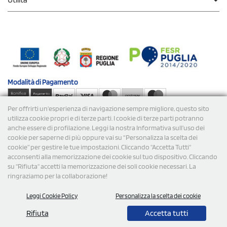
Modalità di
Pagamento
Per offrirti un'esperienza di navigazione sempre migliore, questo sito
Spedizioni
utilizza cookie propri e di terze parti. I cookie di terze parti potranno
anche essere di profilazione. Leggi la nostra Informativa sull’uso dei
cookie per saperne di più oppure vai su “Personalizza la scelta dei
cookie” per gestire le tue impostazioni. Cliccando "Accetta Tutti"
acconsenti alla memorizzazione dei cookie sul tuo dispositivo. Cliccando
su "Rifiuta" accetti la memorizzazione dei soli cookie necessari. La
ringraziamo per la collaborazione!
© 2026 StampaSi s.r.l. TUTTI I DIRITTI SONO RISERVATI -
Leggi Cookie Policy
Personalizza la scelta dei cookie
P.Iva/C.F. 09734470967 - N° Rea MI-2110632
Rifiuta
Accetta tutti
0,00
Cad.
+ IVA