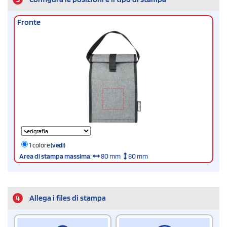
Fronte
1 colore
(vedi)
Area di stampa massima
:
80 mm
80 mm
4
Allega i files di stampa