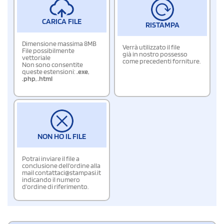
CARICA FILE
RISTAMPA
Dimensione massima 8MB
Verrà utilizzato il file
File possibilmente
già in nostro possesso
vettoriale
come precedenti forniture.
Non sono consentite
queste estensioni:
.exe
,
.php
,
.html
NON HO IL FILE
Potrai inviare il file a
conclusione dell'ordine alla
mail contattaci@stampasi.it
indicando il numero
d'ordine di riferimento.