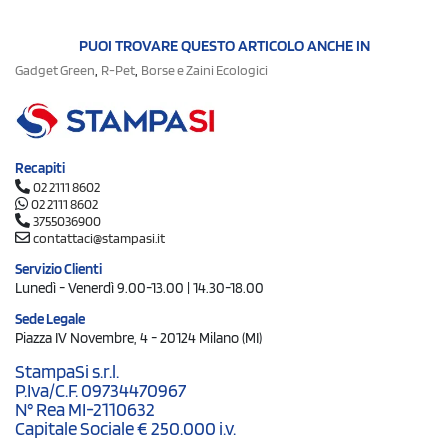
PUOI TROVARE QUESTO ARTICOLO ANCHE IN
,
,
Gadget Green
R-Pet
Borse e Zaini Ecologici
Recapiti
02 2111 8602
02 2111 8602
3755036900
contattaci@stampasi.it
Servizio Clienti
Lunedì - Venerdì 9.00-13.00 | 14.30-18.00
Sede Legale
Piazza IV Novembre, 4 - 20124 Milano (MI)
StampaSi s.r.l.
P.Iva/C.F. 09734470967
N° Rea MI-2110632
Capitale Sociale € 250.000 i.v.