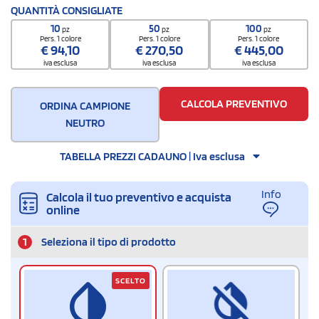
Codice doganale
QUANTITÀ CONSIGLIATE
4202929890000000000000
10
50
100
pz
pz
pz
Quantità per confezione
Pers. 1 colore
Pers. 1 colore
Pers. 1 colore
€
94,10
€
270,50
€
445,00
80 / Polybag
iva esclusa
iva esclusa
iva esclusa
Quantità per scatola
80
CALCOLA PREVENTIVO
ORDINA CAMPIONE
NEUTRO
TABELLA PREZZI CADAUNO | Iva esclusa
Info
Calcola il tuo preventivo e acquista
online
1
Seleziona il tipo di prodotto
SCELTO