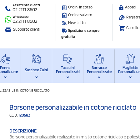
Assistenza clienti
Ordini in corso
Accedi
02 2111 8602
Ordine salvato
Whatsapp
Registra
02 2111 8602
Newsletter
Carrello
Supporto clienti
Spedizione sempre
gratuita
Penne
Taccuini
Borracce
Magliette
Sacche e Zaini
sonalizzate
Personalizzati
Personalizzate
Personalizza
ZZABILE IN COTONE RICICLATO
Borsone personalizzabile in cotone riciclato
COD.
120582
DESCRIZIONE
Borsone personalizzabile realizzato in misto cotone riciclato e polieste