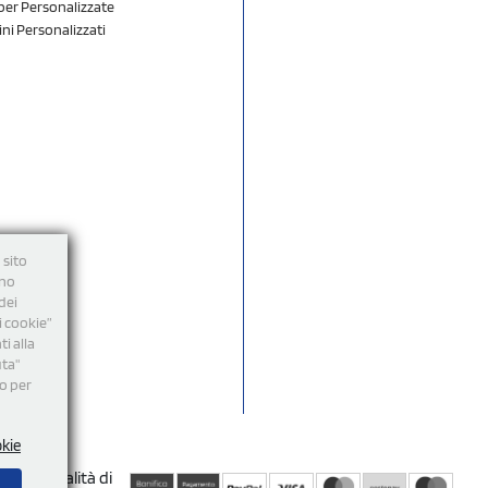
er Personalizzate
ini Personalizzati
 sito
nno
dei
i cookie”
i alla
uta"
mo per
okie
Modalità di