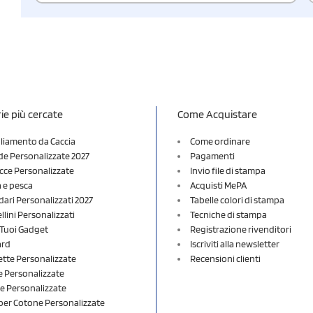
ie più cercate
Come Acquistare
liamento da Caccia
Come ordinare
e Personalizzate 2027
Pagamenti
cce Personalizzate
Invio file di stampa
a e pesca
Acquisti MePA
dari Personalizzati 2027
Tabelle colori di stampa
lini Personalizzati
Tecniche di stampa
i Tuoi Gadget
Registrazione rivenditori
ard
Iscriviti alla newsletter
ette Personalizzate
Recensioni clienti
 Personalizzate
e Personalizzate
er Cotone Personalizzate