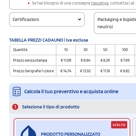
Se hai bisogno di una consegna
tassativa
, contattaci al:
Certificazioni
Packaging e logist
neutro)
Codice doganale
TABELLA PREZZI CADAUNO | Iva esclusa
4202929190000000
Quantità
10
30
50
100
Quantità per confez
20 / Polybag
Prezzo senza stampa
€
11,09
€
8,94
€
8,39
€
7,99
Quantità per scatol
Prezzo Serigrafia 1 colore
€
14,74
€
12,92
€
11,16
€
9,82
20
Calcola il tuo preventivo e acquista online
1
Seleziona il tipo di prodotto
SCELTO
PRODOTTO PERSONALIZZATO