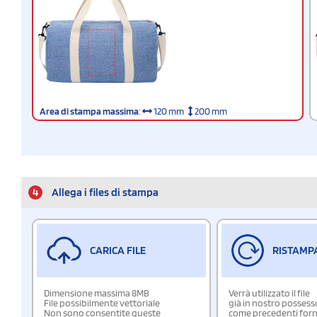
Area di stampa massima
:
120 mm
200 mm
4
Allega i files di stampa
CARICA FILE
RISTAMP
Dimensione massima 8MB
Verrà utilizzato il file
File possibilmente vettoriale
già in nostro possess
Non sono consentite queste
come precedenti forn