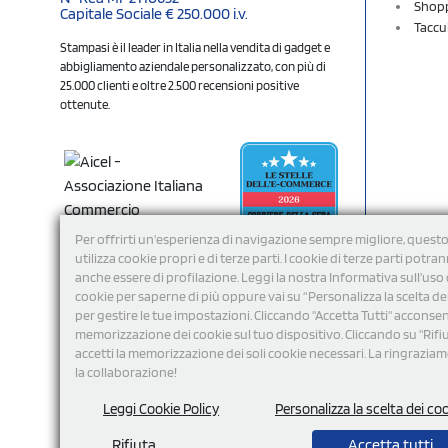
Shopp
Capitale Sociale € 250.000 i.v.
Taccu
Stampasi è il leader in Italia nella vendita di gadget e
abbigliamento aziendale personalizzato, con più di
25.000 clienti e oltre 2.500 recensioni positive
ottenute.
Per offrirti un'esperienza di navigazione sempre migliore, questo
utilizza cookie propri e di terze parti. I cookie di terze parti potra
anche essere di profilazione. Leggi la nostra Informativa sull’uso 
cookie per saperne di più oppure vai su “Personalizza la scelta de
per gestire le tue impostazioni. Cliccando "Accetta Tutti" acconsent
memorizzazione dei cookie sul tuo dispositivo. Cliccando su "Rifi
Seguici
accetti la memorizzazione dei soli cookie necessari. La ringrazia
la collaborazione!
Leggi Cookie Policy
Personalizza la scelta dei co
Rifiuta
Accetta tutti