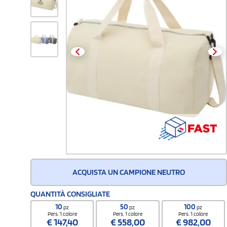
ACQUISTA UN CAMPIONE NEUTRO
QUANTITÀ CONSIGLIATE
10
50
100
pz
pz
pz
Pers. 1 colore
Pers. 1 colore
Pers. 1 colore
€
147,40
€
558,00
€
982,00