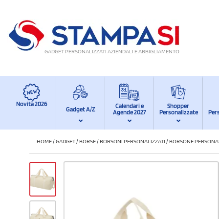
GADGET PERSONALIZZATI AZIENDALI E ABBIGLIAMENTO
Novità 2026
Calendari e
Shopper
Gadget A/Z
Agende 2027
Personalizzate
Per
HOME
/
GADGET
/
BORSE
/
BORSONI PERSONALIZZATI
/
BORSONE PERSONALI