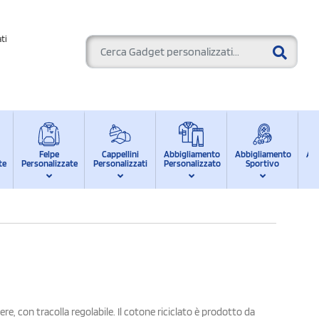
ti
Felpe
Cappellini
Abbigliamento
Abbigliamento
Ab
te
Personalizzate
Personalizzati
Personalizzato
Sportivo
d
re, con tracolla regolabile. Il cotone riciclato è prodotto da