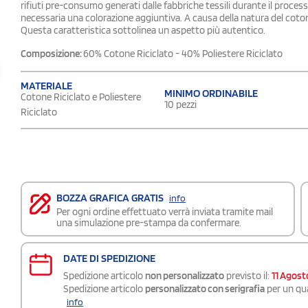
rifiuti pre-consumo generati dalle fabbriche tessili durante il processo 
necessaria una colorazione aggiuntiva. A causa della natura del cotone
Questa caratteristica sottolinea un aspetto più autentico.
Composizione:
60% Cotone Riciclato - 40% Poliestere Riciclato
MATERIALE
MINIMO ORDINABILE
Cotone Riciclato e Poliestere
10 pezzi
Riciclato
BOZZA GRAFICA GRATIS
info
Per ogni ordine effettuato verrà inviata tramite mail
una simulazione pre-stampa da confermare.
DATE DI SPEDIZIONE
Spedizione articolo
non personalizzato
previsto il:
11 Agost
Spedizione articolo
personalizzato con serigrafia
per un qua
info