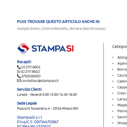
PUOI TROVARE QUESTO ARTICOLO ANCHE IN
,
,
Gadget Green
Cotone Riciclato
Borse e Zaini Ecologici
Categor
Abbig
Recapiti
Agend
02 2111 8602
Borra
02 2111 8602
Cacci
3755036900
contattaci@stampasi.it
Calen
Cappel
Servizio Clienti
Crea 
Lunedì - Venerdì 9.00-13.00 | 14.30-18.00
Lany
Sede Legale
Magli
Piazza IV Novembre, 4 - 20124 Milano (MI)
Penne
Sacch
StampaSi s.r.l.
P.Iva/C.F. 09734470967
Shopp
N° Rea MI-2110632