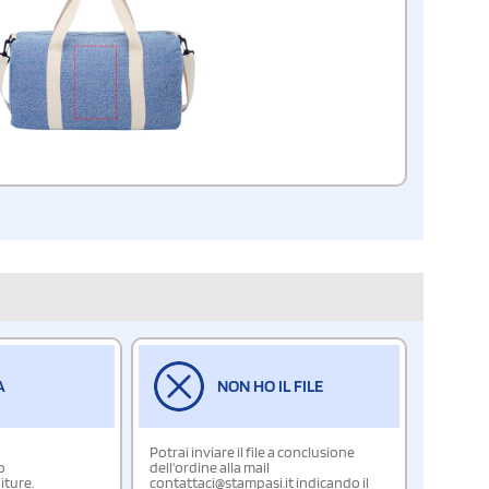
A
NON HO IL FILE
Potrai inviare il file a conclusione
o
dell'ordine alla mail
iture.
contattaci@stampasi.it indicando il