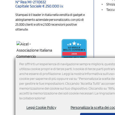
N° Rea MI-2110632
Shopp
Capitale Sociale € 250.000 i.v.
Taccu
Stampasi è il leader in Italia nella vendita di gadget e
abbigliamento aziendale personalizzato, con più di
25.000 clienti e oltre 2.500 recensioni positive
ottenute.
Per offrirti un'esperienza di navigazione sempre migliore, questo
utilizza cookie propri e di terze parti. I cookie di terze parti potra
anche essere di profilazione. Leggi la nostra Informativa sull’uso 
cookie per saperne di più oppure vai su “Personalizza la scelta de
per gestire le tue impostazioni. Cliccando "Accetta Tutti" acconsent
memorizzazione dei cookie sul tuo dispositivo. Cliccando su "Rifi
Seguici
accetti la memorizzazione dei soli cookie necessari. La ringrazia
la collaborazione!
Leggi Cookie Policy
Personalizza la scelta dei co