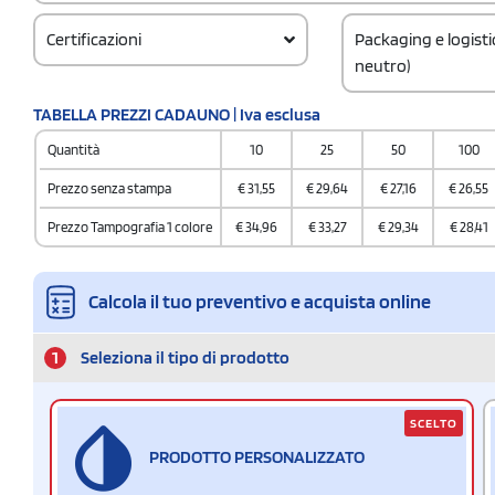
Certificazioni
Packaging e logist
neutro)
Codice doganale
TABELLA PREZZI CADAUNO | Iva esclusa
961700000000000
Quantità
10
25
50
100
Quantità per confez
4 / Inner carton
Prezzo senza stampa
€
31,55
€
29,64
€
27,16
€
26,55
Quantità per scatol
Prezzo Tampografia 1 colore
€
34,96
€
33,27
€
29,34
€
28,41
24
Calcola il tuo preventivo e acquista online
1
Seleziona il tipo di prodotto
SCELTO
PRODOTTO PERSONALIZZATO