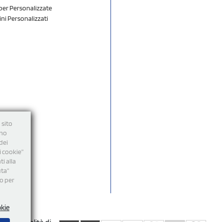
er Personalizzate
ini Personalizzati
 sito
nno
dei
i cookie”
i alla
uta"
mo per
okie