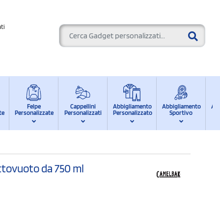
ti
Felpe
Cappellini
Abbigliamento
Abbigliamento
Ab
te
Personalizzate
Personalizzati
Personalizzato
Sportivo
d
ttovuoto da 750 ml