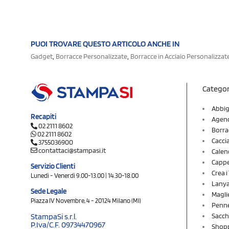
PUOI TROVARE QUESTO ARTICOLO ANCHE IN
,
,
Gadget
Borracce Personalizzate
Borracce in Acciaio Personalizzat
Categor
Abbig
Recapiti
Agend
02 2111 8602
Borra
02 2111 8602
Cacci
3755036900
contattaci@stampasi.it
Calen
Cappel
Servizio Clienti
Crea 
Lunedì - Venerdì 9.00-13.00 | 14.30-18.00
Lany
Sede Legale
Magli
Piazza IV Novembre, 4 - 20124 Milano (MI)
Penne
Sacch
StampaSi s.r.l.
P.Iva/C.F. 09734470967
Shopp