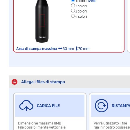
1 colore
(vedi)
2 colori
3 colori
4 colori
Area di stampa massima
:
30 mm
70 mm
4
Allega i files di stampa
CARICA FILE
RISTAMP
Dimensione massima 8MB
Verrà utilizzato il file
File possibilmente vettoriale
già in nostro possess