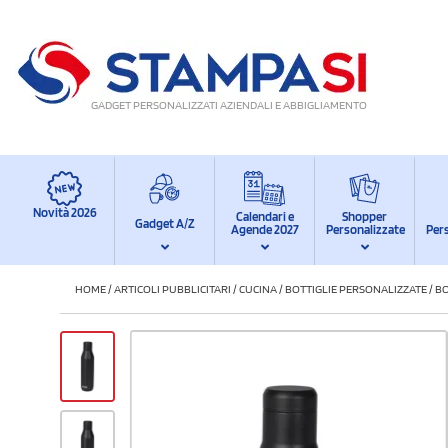
GADGET PERSONALIZZATI AZIENDALI E ABBIGLIAMENTO
Novità 2026
Calendari e
Shopper
Gadget A/Z
Agende 2027
Personalizzate
Per
HOME
/
ARTICOLI PUBBLICITARI
/
CUCINA
/
BOTTIGLIE PERSONALIZZATE
/
BO