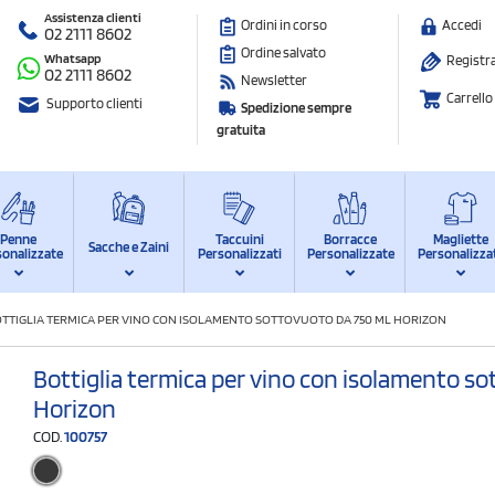
Assistenza clienti
Ordini in corso
Accedi
02 2111 8602
Ordine salvato
Whatsapp
Registra
02 2111 8602
Newsletter
Carrello
Supporto clienti
Spedizione sempre
gratuita
Penne
Taccuini
Borracce
Magliette
Sacche e Zaini
sonalizzate
Personalizzati
Personalizzate
Personalizza
TTIGLIA TERMICA PER VINO CON ISOLAMENTO SOTTOVUOTO DA 750 ML HORIZON
Bottiglia termica per vino con isolamento so
Horizon
COD.
100757