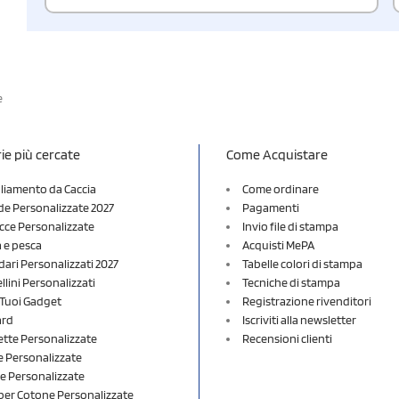
e
ie più cercate
Come Acquistare
liamento da Caccia
Come ordinare
e Personalizzate 2027
Pagamenti
cce Personalizzate
Invio file di stampa
a e pesca
Acquisti MePA
dari Personalizzati 2027
Tabelle colori di stampa
lini Personalizzati
Tecniche di stampa
i Tuoi Gadget
Registrazione rivenditori
ard
Iscriviti alla newsletter
ette Personalizzate
Recensioni clienti
 Personalizzate
e Personalizzate
er Cotone Personalizzate