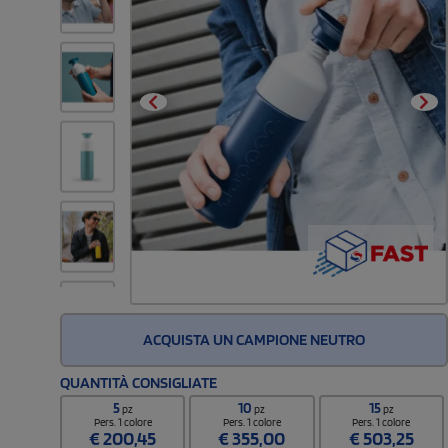
ACQUISTA UN CAMPIONE NEUTRO
QUANTITÀ CONSIGLIATE
5
10
15
pz
pz
pz
Pers. 1 colore
Pers. 1 colore
Pers. 1 colore
€
200,45
€
355,00
€
503,25