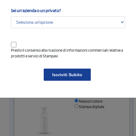
Nessun colore
1 colore
(vedi)
Sei un'azienda o un privato?
Dimensione di stampa
Presto il consenso alla ricezione di informazioni commerciali relative a
prodotti e servizi di Stampasi
Iscriviti Subito
Fronte Digitale
Area di stampa massima cm
3 x 4
Seleziona il tipo di stampa di tuo interesse
Nessun colore
Stampa digitale