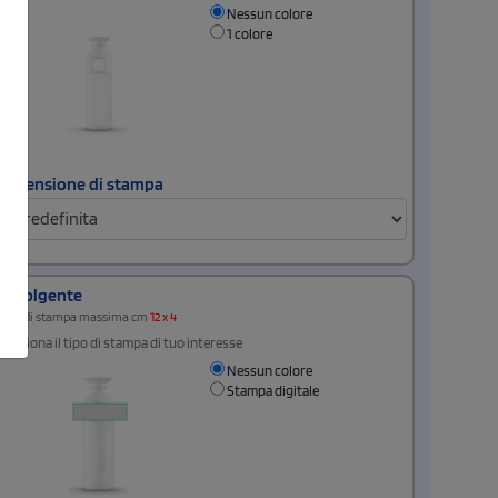
Nessun colore
1 colore
Dimensione di stampa
Avvolgente
Area di stampa massima cm
12 x 4
Seleziona il tipo di stampa di tuo interesse
Nessun colore
Stampa digitale