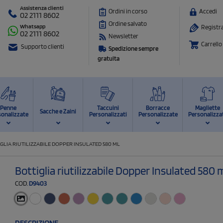
Assistenza clienti
Ordini in corso
Accedi
02 2111 8602
Ordine salvato
Whatsapp
Registra
02 2111 8602
Newsletter
Carrello
Supporto clienti
Spedizione sempre
gratuita
Penne
Taccuini
Borracce
Magliette
Sacche e Zaini
sonalizzate
Personalizzati
Personalizzate
Personalizza
GLIA RIUTILIZZABILE DOPPER INSULATED 580 ML
Bottiglia riutilizzabile Dopper Insulated 580 
COD.
D9403
DESCRIZIONE