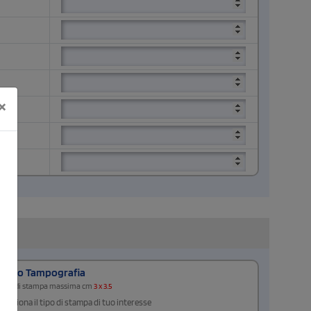
×
Retro Tampografia
Area di stampa massima cm
3 x 3.5
Seleziona il tipo di stampa di tuo interesse