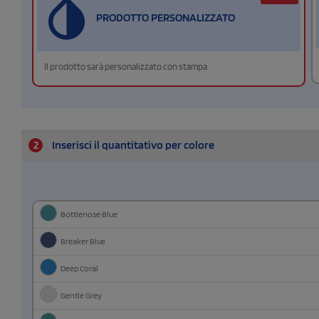
PRODOTTO PERSONALIZZATO
Il prodotto sarà personalizzato con stampa
2
Inserisci il quantitativo per colore
Bottlenose Blue
Breaker Blue
Deep Coral
Gentle Grey