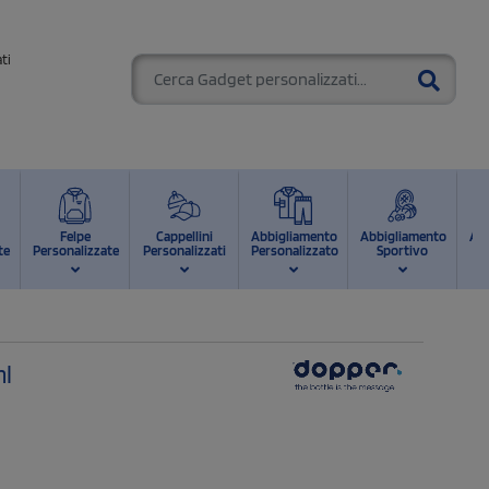
ti
Felpe
Cappellini
Abbigliamento
Abbigliamento
Ab
te
Personalizzate
Personalizzati
Personalizzato
Sportivo
d
ml