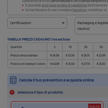
Spedizione articolo
personalizzato con stampa serigrafica
p
É possibile
anticipare la data di spedizione
direttamente a
Se hai bisogno di una consegna
tassativa
, contattaci al:
Certificazioni
Packaging e logist
neutro)
Codice doganale
TABELLA PREZZI CADAUNO | Iva esclusa
9617000000
Quantità
5
10
30
50
Quantità per scatol
6
Prezzo senza stampa
€
36,06
€
32,56
€
26,15
€
23,89
Prezzo con stampa 1 colore
€
40,09
€
35,50
€
27,70
€
25,83
Calcola il tuo preventivo e acquista online
1
Seleziona il tipo di prodotto
SCELTO