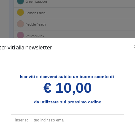
Green Lagoon
Lemon Crush
Pebble Peach
Pelican Pink
scriviti alla newsletter
Terracotta Tide
Throwback Lilac
wavy white
Iscriviti e
riceverai subito un buono sconto di
€ 10,00
3
Configura le posizioni e il tipo di stampa
da utilizzare sul prossimo ordine
Fronte Tampografia
SCELTO
Area di stampa massima cm
3 x 3.5
Seleziona il tipo di stampa di tuo interesse