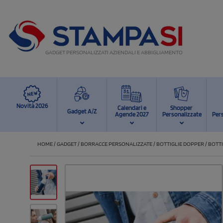
GADGET PERSONALIZZATI AZIENDALI E ABBIGLIAMENTO
Novità 2026
Calendari e
Shopper
Gadget A/Z
Agende 2027
Personalizzate
Per
HOME
/
GADGET
/
BORRACCE PERSONALIZZATE
/
BOTTIGLIE DOPPER
/
BOTTI