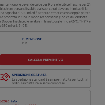
he mantengono le bevande calde per 9 ore e le bibite fresche per 24
bicchiere personalizzabile e ai suoi colori davvero inimitabili, la
una capacità di 580 ml ed è a tenuta ermetica con doppia parete.
ted è prodotta in Cina in modo responsabile (Codice di Condotta
La Dopper Insulated è lavabile in lavastoviglie fino a 65°C / 149°F e
e 350 ml (art. 9405).
DIMENSIONE
Ø 6
CALCOLA PREVENTIVO
SPEDIZIONE GRATUITA
La spedizione standard è sempre gratuita per tutti gli
ordini e in tutta italia, isole comprese.
to 2026
info