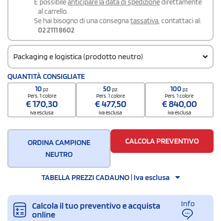
É possibile
anticipare la data di spedizione
direttamente
al carrello.
Se hai bisogno di una consegna
tassativa
, contattaci al:
02 2111 8602
Packaging e logistica (prodotto neutro)
Codice doganale
QUANTITÀ CONSIGLIATE
3923301000
10
50
100
pz
pz
pz
Pers. 1 colore
Pers. 1 colore
Pers. 1 colore
€
170,30
€
477,50
€
840,00
iva esclusa
iva esclusa
iva esclusa
CALCOLA PREVENTIVO
ORDINA CAMPIONE
NEUTRO
TABELLA PREZZI CADAUNO | Iva esclusa
Info
Calcola il tuo preventivo e acquista
online