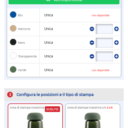
Blu
Unica
non disponibile
Marrone
Unica
Nero
Unica
Transparente
Unica
Verde
Unica
non disponibile
3
Configura le posizioni e il tipo di stampa
Area di stampa massima cm
2 x 6
Area di stampa massima cm
2 x 6
SCELTO