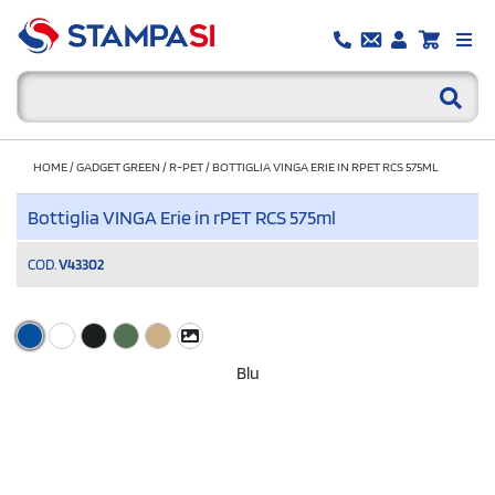
HOME
/
GADGET GREEN
/
R-PET
/
BOTTIGLIA VINGA ERIE IN RPET RCS 575ML
Bottiglia VINGA Erie in rPET RCS 575ml
COD.
V43302
Blu