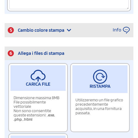
Info
5
Cambio colore stampa
6
Allega i files di stampa
CARICA FILE
RISTAMPA
Dimensione massima 8MB
Utilizzeremo un file grafico
File possibilmente
precedentemente
vettoriale
acquisito, in una fornitura
Non sono consentite
passata.
queste estensioni:
.exe
,
.php
,
.html