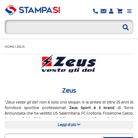
HOME
/
ZEUS
Zeus
"
Zeus veste gli dei
" non è solo uno slogan: è la sintesi di oltre 25 anni di
forniture sportive professionali.
Zeus Sport è il brand
di Torre
Annunziata che ha vestito US Salernitana, FC Crotone, Frosinone Calcio,
Sorrento Calcio, FC Pro Vercelli, il Piacenza Volley, il Tonno Callipo Volley, il
Comitato Olimpico Bulgaro e il Trident Motosport in Formula 3. Un
Leggi di più
palmarès che racconta un brand con vocazione professionale, non
amatoriale.