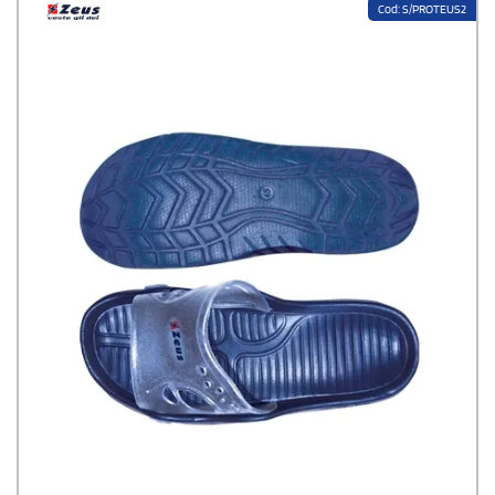
Cod: S/PROTEUS2
Su StampaSi trovi tutto l'abbigliamento Zeus Sport personalizzabile con
il logo della tua società, associazione o azienda:
completini calcio, maglie
tecniche, pantaloncini, calzettoni, shopper e accessori
. Ogni capo Zeus è
realizzato in
tessuto
(poliestere, cotone, poliammide, elastan)
leggero
e
traspirante
, con vestibilità aderente ma non costrittiva, cuciture
rinforzate per resistenza nel tempo e taglie disponibili per adulti e
bambini.
Bozza grafica gratuita, stampa solo dopo la tua approvazione,
spedizione inclusa su tutto il territorio italiano.
Continua a leggere...