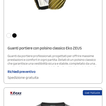
Guanti portiere con polsino classico Eko ZEUS
Guanti da portiere professionali, progettati per offrire massime
prestazioni e comfort in ogni partita. Dotati di un polsino classico
che garantisce una vestibilità sicura e stabile, completato da una
pratica chiusura in velcro regolabile. Realizzati in latex sintetico di
alta qualità, assicurano un’ottima aderenza e una presa sicura in
Richiedi preventivo
tutte le condizioni climatiche, sia su terreni asciutti che bagnati. La
Spedizione gratuita
struttura ergonomica favorisce la libertà di movimento delle dita,
migliorando la reattività e la capacità di controllo del pallone.
Cod: TS/CLICK